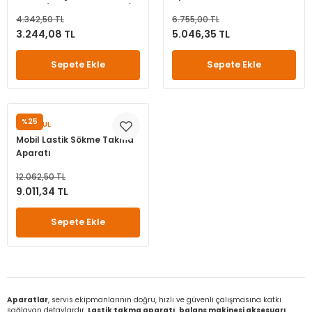
32A-6 (Ravaglioli-Corghi)
leri
ri
et İç Lastikleri
ment
4.342,50 TL
6.755,00 TL
3.244,08 TL
5.046,35 TL
Makineleri
astikleri
i
Sepete Ekle
Sepete Ekle
kleri
rleri
rı
%25
SUNSOUL
Mobil Lastik Sökme Takma
Aparatı
12.062,50 TL
9.011,34 TL
Sepete Ekle
Aparatlar
, servis ekipmanlarının doğru, hızlı ve güvenli çalışmasına katkı
sağlayan detaylardır.
Lastik takma aparatı
,
balans makinesi aksesuarı
,