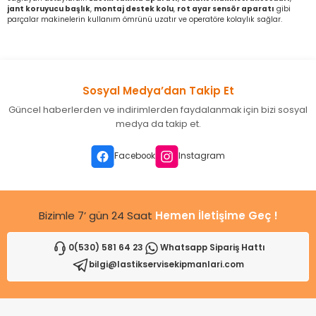
jant koruyucu başlık
,
montaj destek kolu
,
rot ayar sensör aparatı
gibi
parçalar makinelerin kullanım ömrünü uzatır ve operatöre kolaylık sağlar.
Sosyal Medya’dan Takip Et
Güncel haberlerden ve indirimlerden faydalanmak için bizi sosyal
medya da takip et.
Facebook
Instagram
Bizimle 7’ gün 24 Saat
Hemen İletişime Geç !
0(530) 581 64 23
Whatsapp Sipariş Hattı
bilgi@lastikservisekipmanlari.com