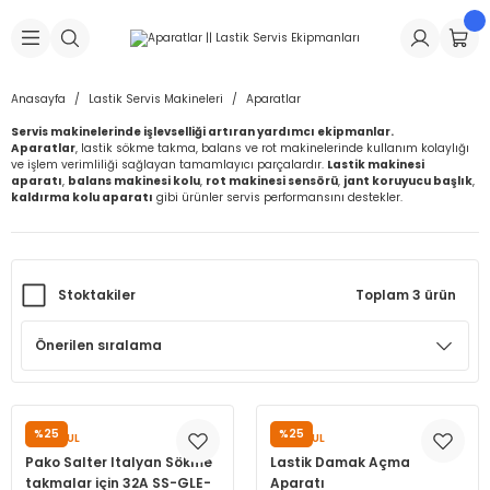
Geri Dön
Geri Dön
Geri Dön
Geri Dön
Geri Dön
Geri Dön
Geri Dön
is Makineleri
Lastikleri
 & Kolonlar
ça
Anasayfa
Lastik Servis Makineleri
Aparatlar
Servis makinelerinde işlevselliği artıran yardımcı ekipmanlar.
Takma Makineleri
stikleri
astikleri
r
ı
Takma Makinesi Yedek Parçaları
Aparatlar
, lastik sökme takma, balans ve rot makinelerinde kullanım kolaylığı
ve işlem verimliliği sağlayan tamamlayıcı parçalardır.
Lastik makinesi
aparatı
,
balans makinesi kolu
,
rot makinesi sensörü
,
jant koruyucu başlık
,
Makineleri
iği
s İç Lastikleri
Siboplar
Makinesi Yedek Parçaları
kaldırma kolu aparatı
gibi ürünler servis performansını destekler.
eleri
tikleri
kleri
alar
ar
 Hortumları
Stoktakiler
Toplam 3 ürün
ri
astikleri
r
ı & Sibop İlaveleri
a Tüpü
arı
ft Dolgu Lastikleri
Lastikleri
ları
ları
i & Spreyler
eleri
ift Dolgu Lastikleri
ri
 Sibop Kapağı
arı
%25
%25
SUNSOUL
SUNSOUL
Makineleri
ri
kleri
Yamalar
r
Pako Salter Italyan Sökme
Lastik Damak Açma
takmalar için 32A SS-GLE-
Aparatı