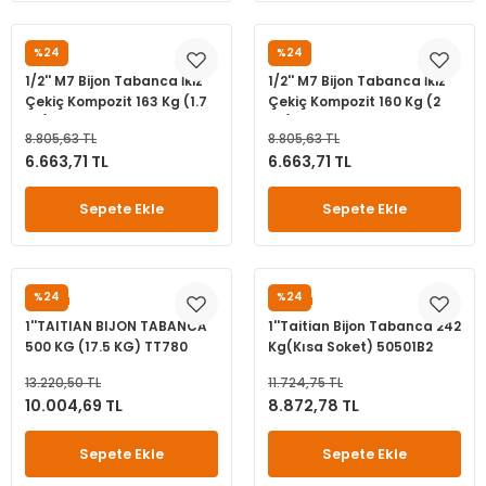
%24
%24
M7
M7
1/2'' M7 Bijon Tabanca İkiz
1/2'' M7 Bijon Tabanca İkiz
Çekiç Kompozit 163 Kg (1.7
Çekiç Kompozit 160 Kg (2
Kg)
Kg)
8.805,63 TL
8.805,63 TL
6.663,71 TL
6.663,71 TL
Sepete Ekle
Sepete Ekle
%24
%24
TAITIAN
TAITIAN
1''TAITIAN BIJON TABANCA
1''Taitian Bijon Tabanca 242
500 KG (17.5 KG) TT780
Kg(Kısa Soket) 50501B2
13.220,50 TL
11.724,75 TL
10.004,69 TL
8.872,78 TL
Sepete Ekle
Sepete Ekle