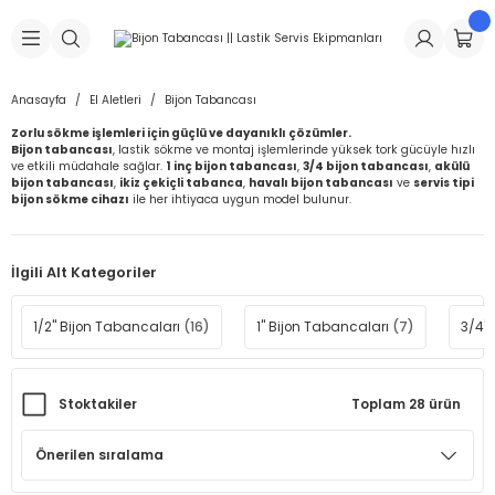
Geri Dön
Geri Dön
Geri Dön
Geri Dön
Geri Dön
Geri Dön
Geri Dön
is Makineleri
Lastikleri
 & Kolonlar
ça
Anasayfa
El Aletleri
Bijon Tabancası
Zorlu sökme işlemleri için güçlü ve dayanıklı çözümler.
Takma Makineleri
stikleri
astikleri
r
ı
Takma Makinesi Yedek Parçaları
Bijon tabancası
, lastik sökme ve montaj işlemlerinde yüksek tork gücüyle hızlı
ve etkili müdahale sağlar.
1 inç bijon tabancası
,
3/4 bijon tabancası
,
akülü
bijon tabancası
,
ikiz çekiçli tabanca
,
havalı bijon tabancası
ve
servis tipi
Makineleri
iği
s İç Lastikleri
Siboplar
Makinesi Yedek Parçaları
bijon sökme cihazı
ile her ihtiyaca uygun model bulunur.
eleri
tikleri
kleri
alar
ar
 Hortumları
İlgili Alt Kategoriler
ri
astikleri
r
ı & Sibop İlaveleri
a Tüpü
1/2" Bijon Tabancaları
(16)
1" Bijon Tabancaları
(7)
3/4"
arı
ft Dolgu Lastikleri
Lastikleri
ları
ları
i & Spreyler
Stoktakiler
Toplam 28 ürün
eleri
ift Dolgu Lastikleri
ri
 Sibop Kapağı
arı
Makineleri
ri
kleri
Yamalar
r