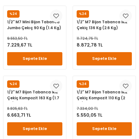
leri
ri
et İç Lastikleri
ment
%24
%24
M7
M7
1/2'' M7 Mini Bijon Tabanca
1/2'' M7 Bijon Tabanca İkiz
Makineleri
astikleri
i
Jumbo Çekıç 90 Kg (1.4 Kg)
Çekiç 136 Kg (2.6 Kg)
kleri
9.553,50 TL
11.724,75 TL
7.229,67 TL
8.872,78 TL
rleri
rı
Sepete Ekle
Sepete Ekle
%24
%24
M7
M7
1/2'' M7 Bijon Tabanca İkiz
1/2'' M7 Bijon Tabanca İkiz
Çekiç Kompozit 163 Kg (1.7
Çekiç Kompozit 110 Kg (2
Kg)
Kg)
8.805,63 TL
7.334,00 TL
6.663,71 TL
5.550,05 TL
Sepete Ekle
Sepete Ekle