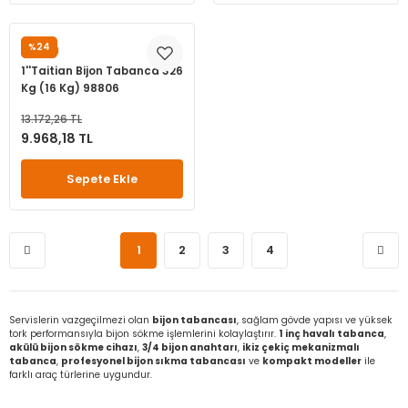
%24
TAITIAN
1''Taitian Bijon Tabanca 326
Kg (16 Kg) 98806
13.172,26 TL
9.968,18 TL
Sepete Ekle
1
2
3
4
Servislerin vazgeçilmezi olan
bijon tabancası
, sağlam gövde yapısı ve yüksek
tork performansıyla bijon sökme işlemlerini kolaylaştırır.
1 inç havalı tabanca
,
akülü bijon sökme cihazı
,
3/4 bijon anahtarı
,
ikiz çekiç mekanizmalı
tabanca
,
profesyonel bijon sıkma tabancası
ve
kompakt modeller
ile
farklı araç türlerine uygundur.