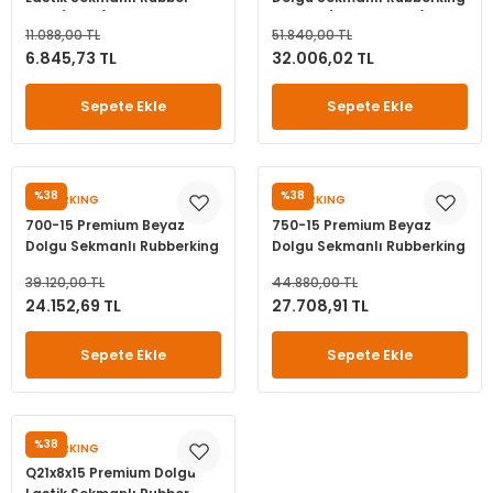
King (18612)
6.50-15 (82515825-15)
11.088,00 TL
51.840,00 TL
6.845,73 TL
32.006,02 TL
Sepete Ekle
Sepete Ekle
%38
%38
RUBBERKING
RUBBERKING
700-15 Premium Beyaz
750-15 Premium Beyaz
Dolgu Sekmanlı Rubberking
Dolgu Sekmanlı Rubberking
550-15 (70015700-15)
650-15 (75015750-15)
39.120,00 TL
44.880,00 TL
24.152,69 TL
27.708,91 TL
Sepete Ekle
Sepete Ekle
%38
RUBBERKING
Q21x8x15 Premium Dolgu