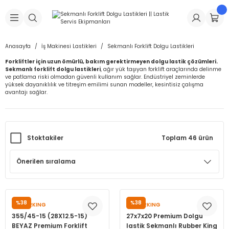
Geri Dön
Geri Dön
Geri Dön
Geri Dön
Geri Dön
Geri Dön
Geri Dön
is Makineleri
Lastikleri
 & Kolonlar
ça
Anasayfa
İş Makinesi Lastikleri
Sekmanlı Forklift Dolgu Lastikleri
Forkliftler için uzun ömürlü, bakım gerektirmeyen dolgu lastik çözümleri.
Takma Makineleri
stikleri
astikleri
r
ı
Takma Makinesi Yedek Parçaları
Sekmanlı forklift dolgu lastikleri
, ağır yük taşıyan forklift araçlarında delinme
ve patlama riski olmadan güvenli kullanım sağlar. Endüstriyel zeminlerde
yüksek dayanıklılık ve titreşim emilimi sunan modeller, kesintisiz çalışma
Makineleri
iği
s İç Lastikleri
Siboplar
Makinesi Yedek Parçaları
avantajı sağlar.
eleri
tikleri
kleri
alar
ar
 Hortumları
Stoktakiler
Toplam 46 ürün
ri
astikleri
r
ı & Sibop İlaveleri
a Tüpü
arı
ft Dolgu Lastikleri
Lastikleri
ları
ları
i & Spreyler
eleri
ift Dolgu Lastikleri
ri
 Sibop Kapağı
arı
%38
%38
RUBBERKING
RUBBERKING
Makineleri
ri
kleri
Yamalar
r
355/45-15 (28X12.5-15)
27x7x20 Premium Dolgu
BEYAZ Premium Forklift
lastik Sekmanlı Rubber King