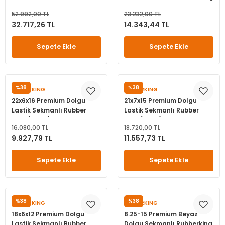
Dolgu Sekmanli
(21720)
leri
ri
et İç Lastikleri
ment
52.992,00 TL
23.232,00 TL
RUBBERKING 9.75-15
32.717,26 TL
14.343,44 TL
(28125153554515)
Makineleri
astikleri
i
Sepete Ekle
Sepete Ekle
kleri
rleri
rı
%38
%38
RUBBERKING
RUBBERKING
22x6x16 Premium Dolgu
21x7x15 Premium Dolgu
Lastik Sekmanlı Rubber
Lastik Sekmanlı Rubber
King (22616)
King (21715)
16.080,00 TL
18.720,00 TL
9.927,79 TL
11.557,73 TL
Sepete Ekle
Sepete Ekle
%38
%38
RUBBERKING
RUBBERKING
18x6x12 Premium Dolgu
8.25-15 Premium Beyaz
Lastik Sekmanlı Rubber
Dolgu Sekmanlı Rubberking