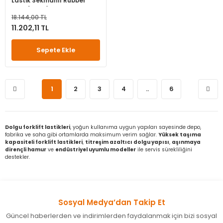
Lastik Sekmanlı Rubber
King (21815)
18.144,00 TL
11.202,11 TL
Sepete Ekle
1
2
3
4
..
6
Dolgu forklift lastikleri
, yoğun kullanıma uygun yapıları sayesinde depo,
fabrika ve saha gibi ortamlarda maksimum verim sağlar.
Yüksek taşıma
kapasiteli forklift lastikleri
,
titreşim azaltıcı dolgu yapısı
,
aşınmaya
dirençli hamur
ve
endüstriyel uyumlu modeller
ile servis sürekliliğini
destekler.
Sosyal Medya’dan Takip Et
Güncel haberlerden ve indirimlerden faydalanmak için bizi sosyal