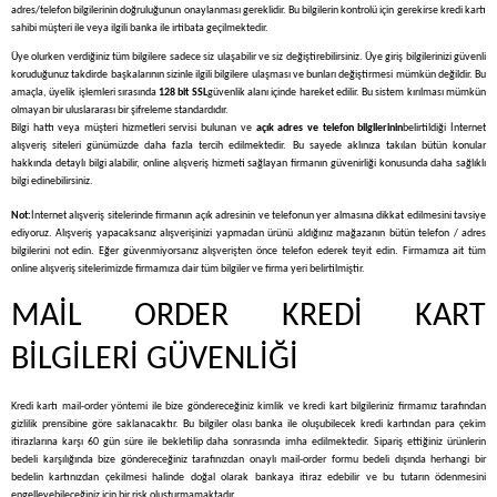
adres/telefon bilgilerinin doğruluğunun onaylanması gereklidir. Bu bilgilerin kontrolü için gerekirse kredi kartı
sahibi müşteri ile veya ilgili banka ile irtibata geçilmektedir.
Üye olurken verdiğiniz tüm bilgilere sadece siz ulaşabilir ve siz değiştirebilirsiniz. Üye giriş bilgilerinizi güvenli
koruduğunuz takdirde başkalarının sizinle ilgili bilgilere ulaşması ve bunları değiştirmesi mümkün değildir. Bu
amaçla, üyelik işlemleri sırasında
128 bit SSL
güvenlik alanı içinde hareket edilir. Bu sistem kırılması mümkün
olmayan bir uluslararası bir şifreleme standardıdır.
Bilgi hattı veya müşteri hizmetleri servisi bulunan ve
açık adres ve telefon bilgilerinin
belirtildiği İnternet
alışveriş siteleri günümüzde daha fazla tercih edilmektedir. Bu sayede aklınıza takılan bütün konular
hakkında detaylı bilgi alabilir, online alışveriş hizmeti sağlayan firmanın güvenirliği konusunda daha sağlıklı
bilgi edinebilirsiniz.
Not:
İnternet alışveriş sitelerinde firmanın açık adresinin ve telefonun yer almasına dikkat edilmesini tavsiye
ediyoruz. Alışveriş yapacaksanız alışverişinizi yapmadan ürünü aldığınız mağazanın bütün telefon / adres
bilgilerini not edin. Eğer güvenmiyorsanız alışverişten önce telefon ederek teyit edin. Firmamıza ait tüm
online alışveriş sitelerimizde firmamıza dair tüm bilgiler ve firma yeri belirtilmiştir.
MAİL ORDER KREDİ KART
BİLGİLERİ GÜVENLİĞİ
Kredi kartı mail-order yöntemi ile bize göndereceğiniz kimlik ve kredi kart bilgileriniz firmamız tarafından
gizlilik prensibine göre saklanacaktır. Bu bilgiler olası banka ile oluşubilecek kredi kartından para çekim
itirazlarına karşı 60 gün süre ile bekletilip daha sonrasında imha edilmektedir. Sipariş ettiğiniz ürünlerin
bedeli karşılığında bize göndereceğiniz tarafınızdan onaylı mail-order formu bedeli dışında herhangi bir
bedelin kartınızdan çekilmesi halinde doğal olarak bankaya itiraz edebilir ve bu tutarın ödenmesini
engelleyebileceğiniz için bir risk oluşturmamaktadır.