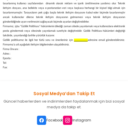
tasarlanmış kullanıcı sayfalarından dinamik olarak reklam ve içerik üretilmesine yardımcı olur. Teknik
iletişim dosyası, ana bellekte veya e-postanızdan veri veya başkaca herhangi bir kişisel bilgi almak için
tasarlanmamıştır. Tarayıcıların pek çoğu başta teknik iletişim dosyasını kabul eder biçimde tasarlanmıştır
ancak kullanıcılar dilerse teknik iletişim dosyasının gelmemesi veya teknik iletişim dosyasının
gönderildiğinde uyarı verilmesini sağlayacak biçimde ayarları değiştirebilirler.
Firmamız, işbu "Gizlilik Politikası" hükümlerini dilediği zaman sitede yayınlamak veya kullanıcılara elektronik
posta göndermek veya sitesinde yayınlamak suretiyle değiştirebilir. Gizlilik Politikası hükümleri değiştiği
takdirde, yayınlandığı tarihte yürürlük kazanır.
Gizlilik politikamız ile ilgili her türlü soru ve önerileriniz için
………………..
adresine email gönderebilirsiniz.
Firmamız’a ait aşağıdaki iletişim bilgilerinden ulaşabilirsiniz.
Firma Ünvanı :
Adres :
Eposta :
Tel:
Fax:
Sosyal Medya’dan Takip Et
Güncel haberlerden ve indirimlerden faydalanmak için bizi sosyal
medya da takip et.
Facebook
Instagram