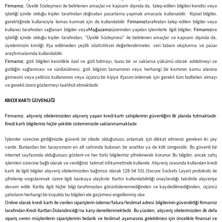
Firmamız
, Üyelik Sözleşmesi ile belirlenen amaçlar ve kapsam dışında da, talep edilen bilgileri kendisi veya
leri
ri
et İç Lastikleri
ment
işbirliği içinde olduğu kişiler tarafından doğrudan pazarlama yapmak amacıyla kullanabilir. Kişisel bilgiler,
gerektiğinde kullanıcıyla temas kurmak için de kullanılabilir.
Firmamız
tarafından talep edilen bilgiler veya
kullanıcı tarafından sağlanan bilgiler veya
Mağazamız
üzerinden yapılan işlemlerle ilgili bilgiler;
Firmamız
ve
Makineleri
astikleri
i
işbirliği içinde olduğu kişiler tarafından, "Üyelik Sözleşmesi" ile belirlenen amaçlar ve kapsam dışında da,
üyelerimizin kimliği ifşa edilmeden çeşitli istatistiksel değerlendirmeler, veri tabanı oluşturma ve pazar
araştırmalarında kullanılabilir.
kleri
Firmamız
, gizli bilgileri kesinlikle özel ve gizli tutmayı, bunu bir sır saklama yükümü olarak addetmeyi ve
gizliliğin sağlanması ve sürdürülmesi, gizli bilginin tamamının veya herhangi bir kısmının kamu alanına
girmesini veya yetkisiz kullanımını veya üçüncü bir kişiye ifşasını önlemek için gerekli tüm tedbirleri almayı
rleri
rı
ve gerekli özeni göstermeyi taahhüt etmektedir.
KREDİ KARTI GÜVENLİĞİ
Firmamız
, alışveriş sitelerimizden alışveriş yapan kredi kartı sahiplerinin güvenliğini ilk planda tutmaktadır.
Kredi kartı bilgileriniz hiçbir şekilde sistemimizde saklanmamaktadır.
İşlemler sürecine girdiğinizde güvenli bir sitede olduğunuzu anlamak için dikkat etmeniz gereken iki şey
vardır. Bunlardan biri tarayıcınızın en alt satırında bulunan bir anahtar ya da kilit simgesidir. Bu güvenli bir
internet sayfasında olduğunuzu gösterir ve her türlü bilgileriniz şifrelenerek korunur. Bu bilgiler, ancak satış
işlemleri sürecine bağlı olarak ve verdiğiniz talimat istikametinde kullanılır. Alışveriş sırasında kullanılan kredi
kartı ile ilgili bilgiler alışveriş sitelerimizden bağımsız olarak 128 bit SSL (Secure Sockets Layer) protokolü ile
şifrelenip sorgulanmak üzere ilgili bankaya ulaştırılır. Kartın kullanılabilirliği onaylandığı takdirde alışverişe
devam edilir. Kartla ilgili hiçbir bilgi tarafımızdan görüntülenemediğinden ve kaydedilmediğinden, üçüncü
şahısların herhangi bir koşulda bu bilgileri ele geçirmesi engellenmiş olur.
Online olarak kredi kartı ile verilen siparişlerin ödeme/fatura/teslimat adresi bilgilerinin güvenilirliği firmamiz
tarafından Kredi Kartları Dolandırıcılığı'na karşı denetlenmektedir. Bu yüzden, alışveriş sitelerimizden ilk defa
sipariş veren müşterilerin siparişlerinin tedarik ve teslimat aşamasına gelebilmesi için öncelikle finansal ve