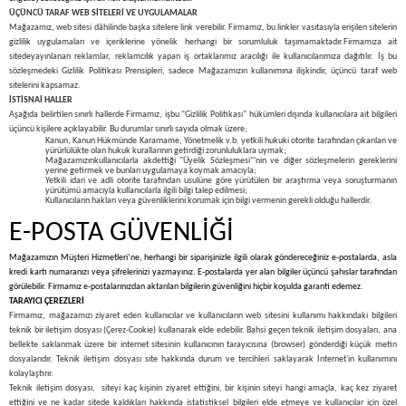
ÜÇÜNCÜ TARAF WEB SİTELERİ VE UYGULAMALAR
Mağazamız, web sitesi dâhilinde başka sitelere link verebilir. Firmamız, bu linkler vasıtasıyla erişilen sitelerin
gizlilik uygulamaları ve içeriklerine yönelik herhangi bir sorumluluk taşımamaktadır.
Firmamıza ait
sitede
yayınlanan reklamlar, reklamcılık yapan iş ortaklarımız aracılığı ile kullanıcılarımıza dağıtılır. İş bu
sözleşmedeki Gizlilik Politikası Prensipleri, sadece Mağazamızın kullanımına ilişkindir, üçüncü taraf web
sitelerini kapsamaz.
İSTİSNAİ HALLER
Aşağıda belirtilen sınırlı hallerde Firmamız, işbu "Gizlilik Politikası" hükümleri dışında kullanıcılara ait bilgileri
üçüncü kişilere açıklayabilir. Bu durumlar sınırlı sayıda olmak üzere;
Kanun, Kanun Hükmünde Kararname, Yönetmelik v.b. yetkili hukuki otorite tarafından çıkarılan ve
yürürlülükte olan hukuk kurallarının getirdiği zorunluluklara uymak;
Mağazamızınkullanıcılarla akdettiği "Üyelik Sözleşmesi"'nin ve diğer sözleşmelerin gereklerini
yerine getirmek ve bunları uygulamaya koymak amacıyla;
Yetkili idari ve adli otorite tarafından usulüne göre yürütülen bir araştırma veya soruşturmanın
yürütümü amacıyla kullanıcılarla ilgili bilgi talep edilmesi;
Kullanıcıların hakları veya güvenliklerini korumak için bilgi vermenin gerekli olduğu hallerdir.
E-POSTA GÜVENLİĞİ
Mağazamızın Müşteri Hizmetleri’ne, herhangi bir siparişinizle ilgili olarak göndereceğiniz e-postalarda, asla
kredi kartı numaranızı veya şifrelerinizi yazmayınız. E-postalarda yer alan bilgiler üçüncü şahıslar tarafından
görülebilir. Firmamız e-postalarınızdan aktarılan bilgilerin güvenliğini hiçbir koşulda garanti edemez.
TARAYICI ÇEREZLERİ
Firmamız, mağazamızı ziyaret eden kullanıcılar ve kullanıcıların web sitesini kullanımı hakkındaki bilgileri
teknik bir iletişim dosyası (Çerez-Cookie) kullanarak elde edebilir. Bahsi geçen teknik iletişim dosyaları, ana
bellekte saklanmak üzere bir internet sitesinin kullanıcının tarayıcısına (browser) gönderdiği küçük metin
dosyalarıdır. Teknik iletişim dosyası site hakkında durum ve tercihleri saklayarak İnternet'in kullanımını
kolaylaştırır.
Teknik iletişim dosyası, siteyi kaç kişinin ziyaret ettiğini, bir kişinin siteyi hangi amaçla, kaç kez ziyaret
ettiğini ve ne kadar sitede kaldıkları hakkında istatistiksel bilgileri elde etmeye ve kullanıcılar için özel