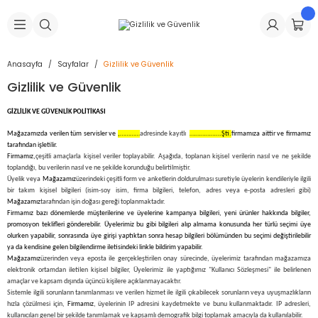
Geri Dön
Geri Dön
Geri Dön
Geri Dön
Geri Dön
Geri Dön
Geri Dön
is Makineleri
Lastikleri
 & Kolonlar
ça
Anasayfa
Sayfalar
Gizlilik ve Güvenlik
Gizlilik ve Güvenlik
Takma Makineleri
stikleri
astikleri
r
ı
Takma Makinesi Yedek Parçaları
GİZLİLİK VE GÜVENLİK POLİTİKASI
Makineleri
iği
s İç Lastikleri
Siboplar
Makinesi Yedek Parçaları
Mağazamızda verilen tüm servisler ve
,…………
adresinde kayıtlı
……………….Şti.
firmamıza aittir ve firmamız
tarafından işletilir.
Firmamız,
çeşitli amaçlarla kişisel veriler toplayabilir. Aşağıda, toplanan kişisel verilerin nasıl ve ne şekilde
eleri
tikleri
kleri
alar
ar
 Hortumları
toplandığı, bu verilerin nasıl ve ne şekilde korunduğu belirtilmiştir.
Üyelik veya
Mağazamız
üzerindeki çeşitli form ve anketlerin doldurulması suretiyle üyelerin kendileriyle ilgili
bir takım kişisel bilgileri (isim-soy isim, firma bilgileri, telefon, adres veya e-posta adresleri gibi)
ri
astikleri
r
ı & Sibop İlaveleri
a Tüpü
Mağazamız
tarafından işin doğası gereği toplanmaktadır.
Firmamız bazı dönemlerde müşterilerine ve üyelerine kampanya bilgileri, yeni ürünler hakkında bilgiler,
promosyon teklifleri gönderebilir. Üyelerimiz bu gibi bilgileri alıp almama konusunda her türlü seçimi üye
arı
ft Dolgu Lastikleri
Lastikleri
ları
ları
i & Spreyler
olurken yapabilir, sonrasında üye girişi yaptıktan sonra hesap bilgileri bölümünden bu seçimi değiştirilebilir
ya da kendisine gelen bilgilendirme iletisindeki linkle bildirim yapabilir.
Mağazamız
üzerinden veya eposta ile gerçekleştirilen onay sürecinde, üyelerimiz tarafından mağazamıza
eleri
ift Dolgu Lastikleri
ri
 Sibop Kapağı
arı
elektronik ortamdan iletilen kişisel bilgiler, Üyelerimiz ile yaptığımız "Kullanıcı Sözleşmesi" ile belirlenen
amaçlar ve kapsam dışında üçüncü kişilere açıklanmayacaktır.
Sistemle ilgili sorunların tanımlanması ve verilen hizmet ile ilgili çıkabilecek sorunların veya uyuşmazlıkların
Makineleri
ri
kleri
Yamalar
r
hızla çözülmesi için,
Firmamız
, üyelerinin IP adresini kaydetmekte ve bunu kullanmaktadır. IP adresleri,
kullanıcıları genel bir şekilde tanımlamak ve kapsamlı demografik bilgi toplamak amacıyla da kullanılabilir.