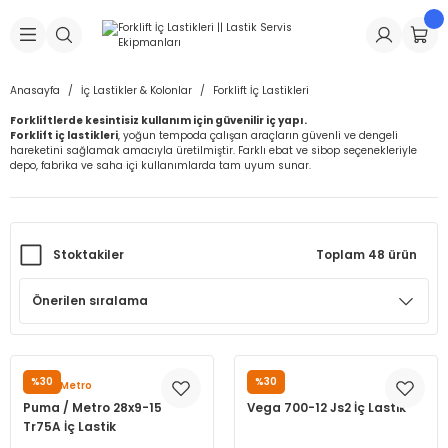
Geri Dön
Geri Dön
Geri Dön
Geri Dön
Geri Dön
Geri Dön
Geri Dön
is Makineleri
Lastikleri
 & Kolonlar
ça
Anasayfa
İç Lastikler & Kolonlar
Forklift İç Lastikleri
Forkliftlerde kesintisiz kullanım için güvenilir iç yapı.
Takma Makineleri
stikleri
astikleri
r
ı
Takma Makinesi Yedek Parçaları
Forklift iç lastikleri
, yoğun tempoda çalışan araçların güvenli ve dengeli
hareketini sağlamak amacıyla üretilmiştir. Farklı ebat ve sibop seçenekleriyle
depo, fabrika ve saha içi kullanımlarda tam uyum sunar.
Makineleri
iği
s İç Lastikleri
Siboplar
Makinesi Yedek Parçaları
eleri
tikleri
kleri
alar
ar
 Hortumları
Stoktakiler
Toplam 48 ürün
ri
astikleri
r
ı & Sibop İlaveleri
a Tüpü
arı
ft Dolgu Lastikleri
Lastikleri
ları
ları
i & Spreyler
eleri
ift Dolgu Lastikleri
ri
 Sibop Kapağı
arı
%30
%30
Puma/Metro
VEGA
Puma / Metro 28x9-15
Vega 700-12 Js2 İç Lastik
Makineleri
ri
kleri
Yamalar
r
Tr75A İç Lastik