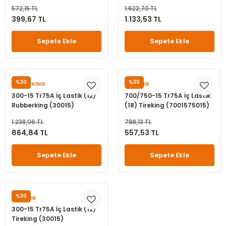
572,15 TL
1.622,70 TL
399,67 TL
1.133,53 TL
Sepete Ekle
Sepete Ekle
%30
%30
RUBBERKING
TIREKING
300-15 Tr75A İç Lastik (12)
700/750-15 Tr75A İç Lastik
Rubberking (30015)
(18) Tireking (7001575015)
1.238,06 TL
798,13 TL
864,84 TL
557,53 TL
Sepete Ekle
Sepete Ekle
%30
TIREKING
300-15 Tr75A İç Lastik (12)
Tireking (30015)