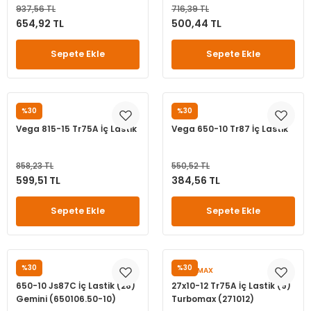
937,56 TL
716,39 TL
leri
ri
et İç Lastikleri
ment
654,92 TL
500,44 TL
Makineleri
astikleri
i
Sepete Ekle
Sepete Ekle
kleri
%30
%30
VEGA
VEGA
rleri
rı
Vega 815-15 Tr75A İç Lastik
Vega 650-10 Tr87 İç Lastik
858,23 TL
550,52 TL
599,51 TL
384,56 TL
Sepete Ekle
Sepete Ekle
%30
%30
GEMINI
TURBOMAX
650-10 Js87C İç Lastik (28)
27x10-12 Tr75A İç Lastik (9)
Gemini (650106.50-10)
Turbomax (271012)