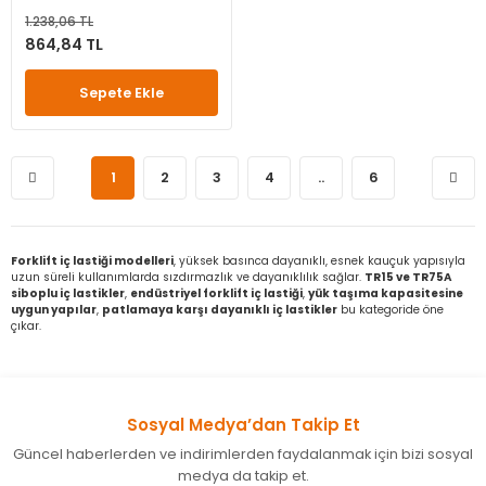
1.238,06 TL
864,84 TL
Sepete Ekle
1
2
3
4
..
6
Forklift iç lastiği modelleri
, yüksek basınca dayanıklı, esnek kauçuk yapısıyla
uzun süreli kullanımlarda sızdırmazlık ve dayanıklılık sağlar.
TR15 ve TR75A
siboplu iç lastikler
,
endüstriyel forklift iç lastiği
,
yük taşıma kapasitesine
uygun yapılar
,
patlamaya karşı dayanıklı iç lastikler
bu kategoride öne
çıkar.
Sosyal Medya’dan Takip Et
Güncel haberlerden ve indirimlerden faydalanmak için bizi sosyal
medya da takip et.