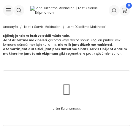
0
Geri Dön
Geri Dön
Geri Dön
Geri Dön
Geri Dön
Geri Dön
Geri Dön
is Makineleri
Lastikleri
 & Kolonlar
ça
Anasayfa
Lastik Servis Makineleri
Jant Düzeltme Makineleri
Eğilmiş jantlara hızlı ve etkili müdahale.
Takma Makineleri
stikleri
astikleri
r
ı
Takma Makinesi Yedek Parçaları
Jant düzeltme makineleri
, çarpma veya darbe sonucu eğilen jantları eski
formuna döndürmek için kullanılır.
Hidrolik jant düzeltme makinesi
,
otomatik jant düzeltici
,
jant pres düzeltme cihazı
,
servis tipi jant onarım
Makineleri
iği
s İç Lastikleri
Siboplar
Makinesi Yedek Parçaları
makinesi
ve
jant tamir ekipmanı
gibi seçeneklerle pratik çözümler sunar.
eleri
tikleri
kleri
alar
ar
 Hortumları
ri
astikleri
r
ı & Sibop İlaveleri
a Tüpü
arı
ft Dolgu Lastikleri
Lastikleri
ları
ları
i & Spreyler
Ürün Bulunamadı.
eleri
ift Dolgu Lastikleri
ri
 Sibop Kapağı
arı
Makineleri
ri
kleri
Yamalar
r