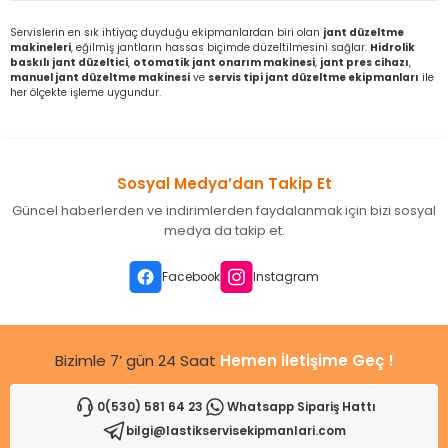
leri
ri
et İç Lastikleri
ment
Servislerin en sık ihtiyaç duyduğu ekipmanlardan biri olan
jant düzeltme
makineleri
, eğilmiş jantların hassas biçimde düzeltilmesini sağlar.
Hidrolik
baskılı jant düzeltici
,
otomatik jant onarım makinesi
,
jant pres cihazı
,
Makineleri
astikleri
i
manuel jant düzeltme makinesi
ve
servis tipi jant düzeltme ekipmanları
ile
her ölçekte işleme uygundur.
kleri
rleri
rı
Sosyal Medya’dan Takip Et
Güncel haberlerden ve indirimlerden faydalanmak için bizi sosyal
medya da takip et.
Facebook
Instagram
Bizimle 7’ gün 24 Saat
Hemen İletişime Geç !
0(530) 581 64 23
Whatsapp Sipariş Hattı
bilgi@lastikservisekipmanlari.com