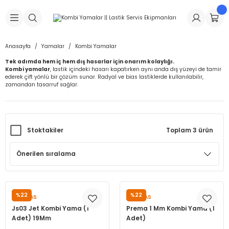
Geri Dön
Geri Dön
Geri Dön
Geri Dön
Geri Dön
Geri Dön
Geri Dön
is Makineleri
Lastikleri
 & Kolonlar
ça
Anasayfa
Yamalar
Kombi Yamalar
Tek adımda hem iç hem dış hasarlar için onarım kolaylığı.
Takma Makineleri
stikleri
astikleri
r
ı
Takma Makinesi Yedek Parçaları
Kombi yamalar
, lastik içindeki hasarı kapatırken aynı anda dış yüzeyi de tamir
ederek çift yönlü bir çözüm sunar. Radyal ve bias lastiklerde kullanılabilir,
zamandan tasarruf sağlar.
Makineleri
iği
s İç Lastikleri
Siboplar
Makinesi Yedek Parçaları
eleri
tikleri
kleri
alar
ar
 Hortumları
Stoktakiler
Toplam 3 ürün
ri
astikleri
r
ı & Sibop İlaveleri
a Tüpü
arı
ft Dolgu Lastikleri
Lastikleri
ları
ları
i & Spreyler
eleri
ift Dolgu Lastikleri
ri
 Sibop Kapağı
arı
%22
%22
PUMALAS
PUMALAS
Js03 Jet Kombi Yama (1
Prema 1 Mm Kombi Yama (1
Makineleri
ri
kleri
Yamalar
r
Adet) 19Mm
Adet)