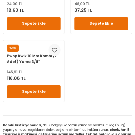
24,00 TL
48,00 TL
leri
ri
et İç Lastikleri
ment
18,63 TL
37,25 TL
Makineleri
astikleri
i
Sepete Ekle
Sepete Ekle
kleri
%20
KWIK
rleri
rı
Pwpp Kwik 10 Mm Kombi (1
Adet) Yama 3/8''
145,91 TL
116,08 TL
Sepete Ekle
Kombi lastik yamaları
, delik bölgeyi kapatan yama ve merkezi tıkaç (plug)
yapısıyla hava kaçaklarını önler, sağlam bir tamirat imkânı sunar.
Binek, hafif
ticari ve iş makinesi lastiklerine uygun modeller
,
tek adımda iç-dış onarım
,