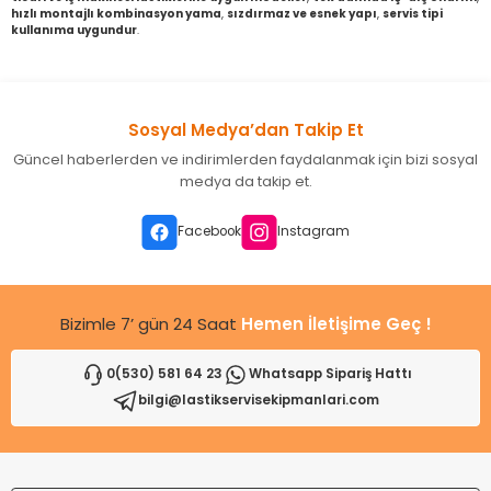
hızlı montajlı kombinasyon yama
,
sızdırmaz ve esnek yapı
,
servis tipi
kullanıma uygundur
.
Sosyal Medya’dan Takip Et
Güncel haberlerden ve indirimlerden faydalanmak için bizi sosyal
medya da takip et.
Facebook
Instagram
Bizimle 7’ gün 24 Saat
Hemen İletişime Geç !
0(530) 581 64 23
Whatsapp Sipariş Hattı
bilgi@lastikservisekipmanlari.com