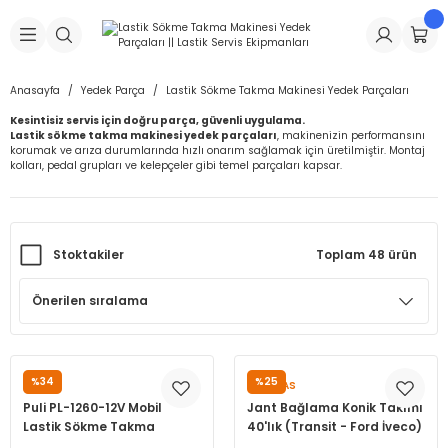
Geri Dön
Geri Dön
Geri Dön
Geri Dön
Geri Dön
Geri Dön
Geri Dön
is Makineleri
Lastikleri
 & Kolonlar
ça
Anasayfa
Yedek Parça
Lastik Sökme Takma Makinesi Yedek Parçaları
Kesintisiz servis için doğru parça, güvenli uygulama.
Takma Makineleri
stikleri
astikleri
r
ı
Takma Makinesi Yedek Parçaları
Lastik sökme takma makinesi yedek parçaları
, makinenizin performansını
korumak ve arıza durumlarında hızlı onarım sağlamak için üretilmiştir. Montaj
kolları, pedal grupları ve kelepçeler gibi temel parçaları kapsar.
Makineleri
iği
s İç Lastikleri
Siboplar
Makinesi Yedek Parçaları
eleri
tikleri
kleri
alar
ar
 Hortumları
Stoktakiler
Toplam 48 ürün
ri
astikleri
r
ı & Sibop İlaveleri
a Tüpü
arı
ft Dolgu Lastikleri
Lastikleri
ları
ları
i & Spreyler
eleri
ift Dolgu Lastikleri
ri
 Sibop Kapağı
arı
%34
%25
PULİ
PUMALAS
Puli PL-1260-12V Mobil
Jant Bağlama Konik Takımı
Makineleri
ri
kleri
Yamalar
r
Lastik Sökme Takma
40'lık (Transit - Ford İveco)
Makinesi 10-22 12Volt