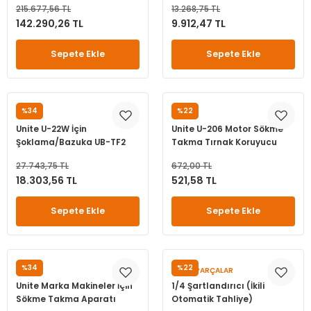
215.677,56 TL
13.268,75 TL
leri
ri
et İç Lastikleri
ment
142.290,26 TL
9.912,47 TL
Makineleri
astikleri
i
Sepete Ekle
Sepete Ekle
kleri
%34
%22
UNITE
UNITE
rleri
rı
Unite U-22W İçin
Unite U-206 Motor Sökme
Şoklama/Bazuka UB-TF2
Takma Tırnak Koruyucu
27.743,75 TL
672,00 TL
18.303,56 TL
521,58 TL
Sepete Ekle
Sepete Ekle
%34
%22
UNITE
YEDEK PARÇALAR
Unite Marka Makineler İçin
1/4 Şartlandırıcı (İkili
Sökme Takma Aparatı
Otomatik Tahliye)