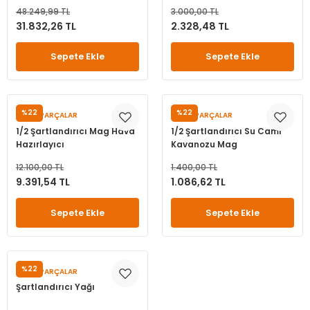
48.249,99 TL
3.000,00 TL
31.832,26 TL
2.328,48 TL
Sepete Ekle
Sepete Ekle
%22
%22
YEDEK PARÇALAR
YEDEK PARÇALAR
1/2 Şartlandırıcı Mag Hava
1/2 Şartlandırıcı Su Camı
Hazırlayıcı
Kavanozu Mag
12.100,00 TL
1.400,00 TL
9.391,54 TL
1.086,62 TL
Sepete Ekle
Sepete Ekle
%22
YEDEK PARÇALAR
Şartlandırıcı Yağı