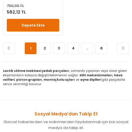
750,00 TL
582,12 TL
Sepete Ekle
1
2
3
4
..
6
Lastik sökme makinesi yedek parçaları
, zamanla yıpranan veya zarar gören
ekipmanların kolayca değiştirilebilmesini sağlar.
Kilit mekanizmaları
,
hava
valfleri
,
piston grupları
,
montaj kolu uçları
ve
ayna dişlileri
gibi parçalarla
servis verimliliği korunur.
Sosyal Medya’dan Takip Et
Güncel haberlerden ve indirimlerden faydalanmak için bizi sosyal
medya da takip et.