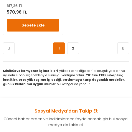
817,36 TL
570,96 TL
Sepete Ekle
1
2
Minibüs ve kamyonet iç lastikleri
, yüksek esnekliğe sahip kauçuk yapıları ve
uyumlu sibop seçenekleriyle sürüş güvenliğini artırır.
TR13 ve TR15 siboplu iç
lastikler
,
orta yük taşıma iç lastiği
,
patlamaya karşı dayanıklı modeller
,
günlük kullanıma uygun ürünler
bu kategoride yer alır.
Sosyal Medya’dan Takip Et
Güncel haberlerden ve indirimlerden faydalanmak için bizi sosyal
medya da takip et.