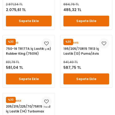
(6001665016)
2.971,34 TL
694,76 TL
2.075,61 TL
485,32 TL
Sepete Ekle
Sepete Ekle
%30
%30
TIREKING
PUMA/AVIS
750-16 TR177A İç Lastik (16)
195/205/70R15 TR13 İç
Rubber King (75016)
Lastik (13) Puma/Avis
(19570152057015)
831,78 TL
841,40 TL
581,04 TL
587,75 TL
Sepete Ekle
Sepete Ekle
%30
TURBOMAX
205/215/225/70/75R15 TR13
İç Lastik (14) Turbomax