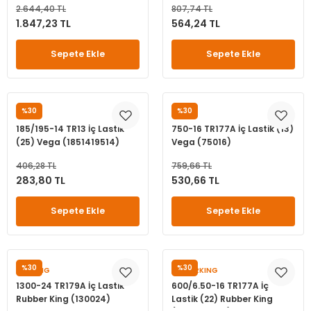
2.644,40 TL
807,74 TL
leri
ri
et İç Lastikleri
ment
1.847,23 TL
564,24 TL
Makineleri
astikleri
i
Sepete Ekle
Sepete Ekle
kleri
%30
%30
VEGA
VEGA
rleri
rı
185/195-14 TR13 İç Lastik
750-16 TR177A İç Lastik (13)
(25) Vega (1851419514)
Vega (75016)
406,28 TL
759,66 TL
283,80 TL
530,66 TL
Sepete Ekle
Sepete Ekle
%30
%30
TIREKING
RUBBERKING
1300-24 TR179A İç Lastik
600/6.50-16 TR177A İç
Rubber King (130024)
Lastik (22) Rubber King