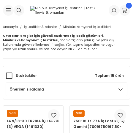
Geri Dön
Geri Dön
Geri Dön
Geri Dön
Geri Dön
Geri Dön
Geri Dön
is Makineleri
Lastikleri
 & Kolonlar
ça
Anasayfa
İç Lastikler & Kolonlar
Minibüs Kamyonet İç Lastikleri
Orta sınıf araçlar için güvenli, sızdırmaz iç lastik çözümleri.
Takma Makineleri
stikleri
astikleri
r
ı
Takma Makinesi Yedek Parçaları
Minibüs ve kamyonet iç lastikleri
, ticari araçların şehir içi ve şehir dışı
kullanımda güvenle ilerlemesini sağlar. Yük taşıma kapasitesine uygun
yapısıyla uzun ömürlü ve basınca dayanıklı kullanım sunar.
Makineleri
iği
s İç Lastikleri
Siboplar
Makinesi Yedek Parçaları
eleri
tikleri
kleri
alar
ar
 Hortumları
Stoktakiler
Toplam 15 ürün
ri
astikleri
r
ı & Sibop İlaveleri
a Tüpü
arı
ft Dolgu Lastikleri
Lastikleri
ları
ları
i & Spreyler
eleri
ift Dolgu Lastikleri
ri
 Sibop Kapağı
arı
%30
%30
VEGA
GEMINI
14.9/13-30 TR218A İÇ LASTİK
750-16 Tr177A İç Lastik (16)
Makineleri
ri
kleri
Yamalar
r
(3) VEGA (1491330)
Gemini (70016750167.50-
16)