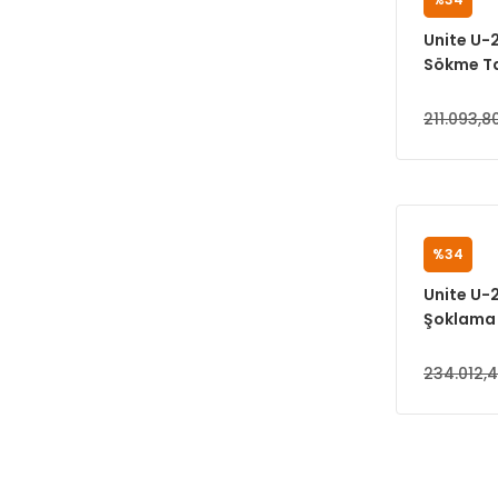
UNITE
Unite U-
Sökme T
211.093,8
%34
UNITE
Unite U-
Şoklama 
Takma Ma
234.012,4