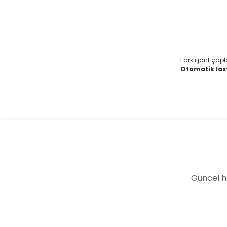
Farklı jant ça
Otomatik las
Güncel h