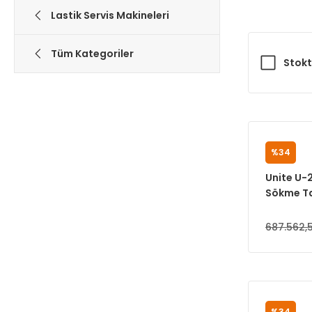
Lastik Servis Makineleri
Tüm Kategoriler
Stokt
%34
UNITE
Unite U-2
Sökme T
687.562,
%34