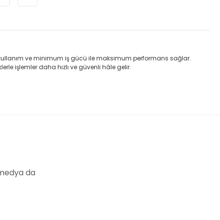
tik kullanım ve minimum iş gücü ile maksimum performans sağlar.
erle işlemler daha hızlı ve güvenli hâle gelir.
 medya da