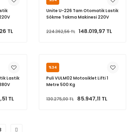
UNITE
stik
Unite U-226 Tam Otomatik Lastik
220V
Sökme Takma Makinesi 220V
,26 TL
148.019,97 TL
224.362,56 TL
Sepete Ekle
%34
PULİ
ik Lastik
Puli VULM02 Motosiklet Lifti 1
380V
Metre 500 Kg
,51 TL
85.947,11 TL
130.275,00 TL
Sepete Ekle
3