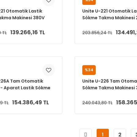
UNITE
221 Otomatik Lastik
Unite U-221 Otomatik La
akma Makinesi 380V
Sökme Takma Makinesi 
139.266,16 TL
134.491
0 TL
203.856,24 TL
Sepete Ekle
Sepete Ekle
%34
UNITE
226A Tam Otomatik
Unite U-226 Tam Otomat
- Aparat Lastik Sökme
Sökme Takma Makinesi 
kinesi 10-24 220V
154.386,49 TL
158.365
9 TL
240.043,80 TL
Sepete Ekle
Sepete Ekle
1
2