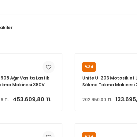
akiler
%34
UNITE
908 Ağır Vasıta Lastik
Unite U-206 Motosiklet 
akma Makinesi 380V
Sökme Takma Makinesi 
453.609,80 TL
133.695
58 TL
202.650,00 TL
Sepete Ekle
Sepete Ekle
%34