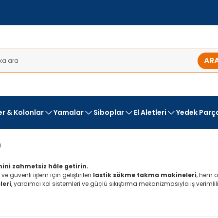
AR
ler & Kolonlar
Yamalar
Siboplar
El Aletleri
Yedek Parç
i
mini zahmetsiz hâle getirin.
ı ve güvenli işlem için geliştirilen
lastik sökme takma makineleri
, hem 
leri
, yardımcı kol sistemleri ve güçlü sıkıştırma mekanizmasıyla iş verimliliği