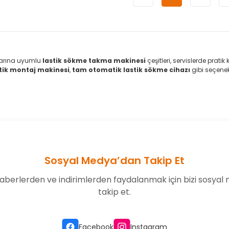
plarına uyumlu
lastik sökme takma makinesi
çeşitleri, servislerde pra
tik montaj makinesi
,
tam otomatik lastik sökme cihazı
gibi seçenekl
Sosyal Medya’dan Takip Et
aberlerden ve indirimlerden faydalanmak için bizi sosyal
takip et.
Facebook
Instagram