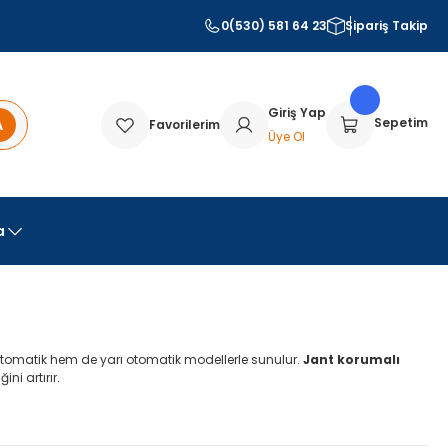
0(530) 581 64 23
Sipariş Takip
Giriş Yap
A
Sepetim
Favorilerim
Üye Ol
a
otomatik hem de yarı otomatik modellerle sunulur.
Jant korumalı
ni artırır.