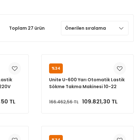
Toplam 27 ürün
%34
UNITE
Lastik
Unite U-600 Yarı Otomatik Lastik
220V
Sökme Takma Makinesi 10-22
220V
,50 TL
109.821,30 TL
166.462,56 TL
Sepete Ekle
%34