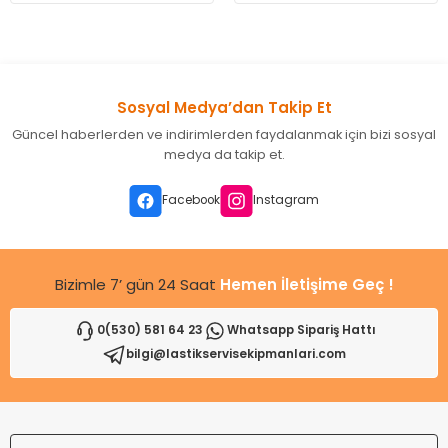
leri
ri
et İç Lastikleri
ment
Makineleri
astikleri
i
Sosyal Medya’dan Takip Et
kleri
Güncel haberlerden ve indirimlerden faydalanmak için bizi sosyal
medya da takip et.
rleri
rı
Facebook
Instagram
Bizimle 7’ gün 24 Saat
Hemen İletişime Geç !
0(530) 581 64 23
Whatsapp Sipariş Hattı
bilgi@lastikservisekipmanlari.com