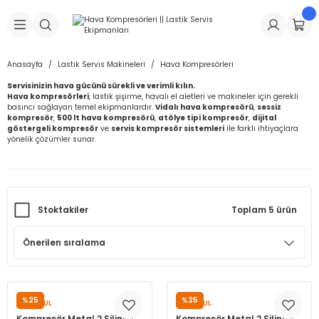
Geri Dön
Geri Dön
Geri Dön
Geri Dön
Geri Dön
Geri Dön
Geri Dön
is Makineleri
Lastikleri
 & Kolonlar
ça
Anasayfa
Lastik Servis Makineleri
Hava Kompresörleri
Servisinizin hava gücünü sürekli ve verimli kılın.
Takma Makineleri
stikleri
astikleri
r
ı
Takma Makinesi Yedek Parçaları
Hava kompresörleri
, lastik şişirme, havalı el aletleri ve makineler için gerekli
basıncı sağlayan temel ekipmanlardır.
Vidalı hava kompresörü
,
sessiz
kompresör
,
500 lt hava kompresörü
,
atölye tipi kompresör
,
dijital
Makineleri
iği
s İç Lastikleri
Siboplar
Makinesi Yedek Parçaları
göstergeli kompresör
ve
servis kompresör sistemleri
ile farklı ihtiyaçlara
yönelik çözümler sunar.
eleri
tikleri
kleri
alar
ar
 Hortumları
ri
astikleri
r
ı & Sibop İlaveleri
a Tüpü
Stoktakiler
Toplam 5 ürün
arı
ft Dolgu Lastikleri
Lastikleri
ları
ları
i & Spreyler
eleri
ift Dolgu Lastikleri
ri
 Sibop Kapağı
arı
Makineleri
ri
kleri
Yamalar
r
%25
%25
SUNSOUL
SUNSOUL