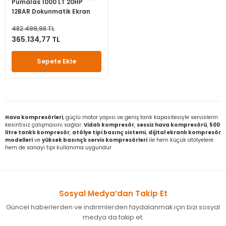
Pumalas 1000 LT 20HP
12BAR Dokunmatik Ekran
Kurutuculu Vidali
482.499,98 TL
Kompresör
365.134,77 TL
Sepete Ekle
Hava kompresörleri
, güçlü motor yapısı ve geniş tank kapasitesiyle servislerin
kesintisiz çalışmasını sağlar.
Vidalı kompresör
,
sessiz hava kompresörü
,
500
litre tanklı kompresör
,
atölye tipi basınç sistemi
,
dijital ekranlı kompresör
modelleri
ve
yüksek basınçlı servis kompresörleri
ile hem küçük atölyelere
hem de sanayi tipi kullanıma uygundur.
Sosyal Medya’dan Takip Et
Güncel haberlerden ve indirimlerden faydalanmak için bizi sosyal
medya da takip et.