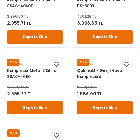
Kompresör Metal 2 Silindir
Kompresör Metal 2 Silindir
SSAC-4060K
BS-8003
leri
ri
et İç Lastikleri
ment
3.956,50 TL
4.101,25 TL
2.955,71 TL
3.063,85 TL
Makineleri
astikleri
i
Sepete Ekle
Sepete Ekle
kleri
rleri
rı
%25
%25
SUNSOUL
SUNSOUL
Kompresör Metal 2 Silindir
Çakmaklık Girişli Hava
SSAC-4060
Kompresörü
3.474,00 TL
2.123,00 TL
2.595,27 TL
1.586,00 TL
Sepete Ekle
Sepete Ekle
%24
PUMALAS