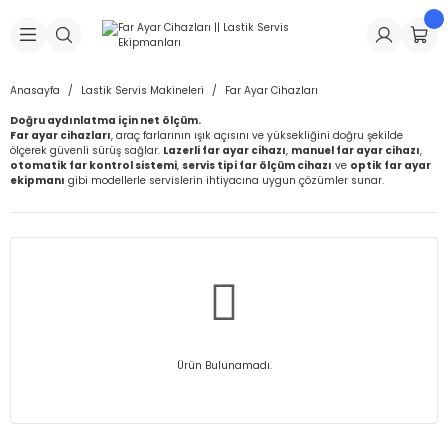
Geri Dön
Geri Dön
Geri Dön
Geri Dön
Geri Dön
Geri Dön
Geri Dön
is Makineleri
Lastikleri
 & Kolonlar
ça
Anasayfa
Lastik Servis Makineleri
Far Ayar Cihazları
Doğru aydınlatma için net ölçüm.
Takma Makineleri
stikleri
astikleri
r
ı
Takma Makinesi Yedek Parçaları
Far ayar cihazları
, araç farlarının ışık açısını ve yüksekliğini doğru şekilde
ölçerek güvenli sürüş sağlar.
Lazerli far ayar cihazı
,
manuel far ayar cihazı
,
otomatik far kontrol sistemi
,
servis tipi far ölçüm cihazı
ve
optik far ayar
Makineleri
iği
s İç Lastikleri
Siboplar
Makinesi Yedek Parçaları
ekipmanı
gibi modellerle servislerin ihtiyacına uygun çözümler sunar.
eleri
tikleri
kleri
alar
ar
 Hortumları
ri
astikleri
r
ı & Sibop İlaveleri
a Tüpü
arı
ft Dolgu Lastikleri
Lastikleri
ları
ları
i & Spreyler
Ürün Bulunamadı.
eleri
ift Dolgu Lastikleri
ri
 Sibop Kapağı
arı
Makineleri
ri
kleri
Yamalar
r