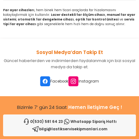
leri
ri
et İç Lastikleri
ment
Far ayar cihazları
, hem binek hem ticari araçlarda far hizalamasını
kolaylaştırmak için kullanılır.
Lazer destekli far ölçüm cihazı
,
manuel far ayar
sistemi
,
otomatik far dengeleme cihazı
,
optik far kontrol ünitesi
ve
servis
Makineleri
astikleri
i
tipi far ayar cihazı
gibi seçeneklerle hem hızlı hem de doğru sonuç alınır.
kleri
Sosyal Medya’dan Takip Et
rleri
rı
Güncel haberlerden ve indirimlerden faydalanmak için bizi sosyal
medya da takip et.
Facebook
Instagram
Bizimle 7’ gün 24 Saat
Hemen İletişime Geç !
0(530) 581 64 23
Whatsapp Sipariş Hattı
bilgi@lastikservisekipmanlari.com