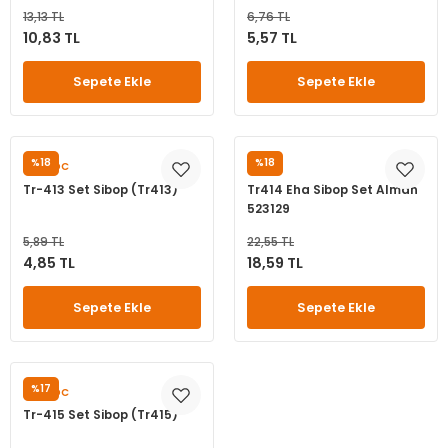
13,13 TL
6,76 TL
10,83 TL
5,57 TL
Sepete Ekle
Sepete Ekle
%18
%18
OUYADC
EHA
Tr-413 Set Sibop (Tr413)
Tr414 Eha Sibop Set Alman
523129
5,89 TL
22,55 TL
4,85 TL
18,59 TL
Sepete Ekle
Sepete Ekle
%17
OUYADC
Tr-415 Set Sibop (Tr415)