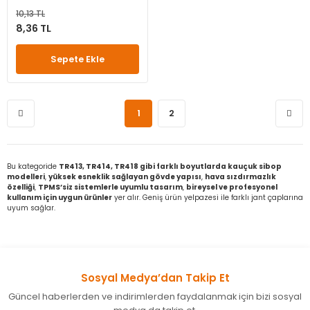
10,13 TL
8,36 TL
Sepete Ekle
1
2
Bu kategoride
TR413, TR414, TR418 gibi farklı boyutlarda kauçuk sibop
modelleri
,
yüksek esneklik sağlayan gövde yapısı
,
hava sızdırmazlık
özelliği
,
TPMS’siz sistemlerle uyumlu tasarım
,
bireysel ve profesyonel
kullanım için uygun ürünler
yer alır. Geniş ürün yelpazesi ile farklı jant çaplarına
uyum sağlar.
Sosyal Medya’dan Takip Et
Güncel haberlerden ve indirimlerden faydalanmak için bizi sosyal