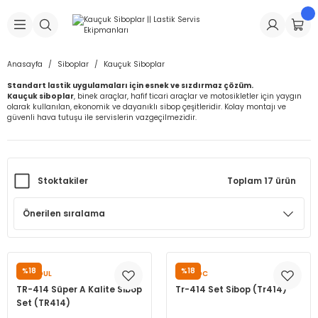
Geri Dön
Geri Dön
Geri Dön
Geri Dön
Geri Dön
Geri Dön
Geri Dön
is Makineleri
Lastikleri
 & Kolonlar
ça
Anasayfa
Siboplar
Kauçuk Siboplar
Standart lastik uygulamaları için esnek ve sızdırmaz çözüm.
Takma Makineleri
stikleri
astikleri
r
ı
Takma Makinesi Yedek Parçaları
Kauçuk siboplar
, binek araçlar, hafif ticari araçlar ve motosikletler için yaygın
olarak kullanılan, ekonomik ve dayanıklı sibop çeşitleridir. Kolay montajı ve
güvenli hava tutuşu ile servislerin vazgeçilmezidir.
Makineleri
iği
s İç Lastikleri
Siboplar
Makinesi Yedek Parçaları
eleri
tikleri
kleri
alar
ar
 Hortumları
Stoktakiler
Toplam 17 ürün
ri
astikleri
r
ı & Sibop İlaveleri
a Tüpü
arı
ft Dolgu Lastikleri
Lastikleri
ları
ları
i & Spreyler
eleri
ift Dolgu Lastikleri
ri
 Sibop Kapağı
arı
%18
%18
SUNSOUL
OUYADC
TR-414 Süper A Kalite Sibop
Tr-414 Set Sibop (Tr414)
Makineleri
ri
kleri
Yamalar
r
Set (TR414)