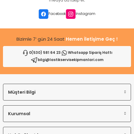
medya da takip et.
Facebook
Instagram
Bizimle 7’ gün 24 Saat
Hemen İletişime Geç !
0(530) 581 64 23
Whatsapp Sipariş Hattı
bilgi@lastikservisekipmanlari.com
Müşteri Bilgi
Kurumsal