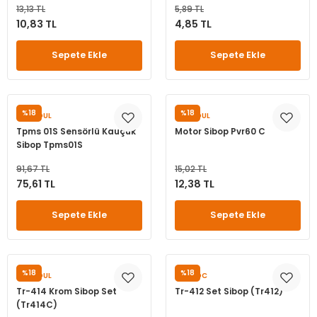
13,13 TL
5,89 TL
leri
ri
et İç Lastikleri
ment
10,83 TL
4,85 TL
Makineleri
astikleri
i
Sepete Ekle
Sepete Ekle
kleri
%18
%18
SUNSOUL
SUNSOUL
rleri
rı
Tpms 01S Sensörlü Kauçuk
Motor Sibop Pvr60 C
Sibop Tpms01S
91,67 TL
15,02 TL
75,61 TL
12,38 TL
Sepete Ekle
Sepete Ekle
%18
%18
SUNSOUL
OUYADC
Tr-414 Krom Sibop Set
Tr-412 Set Sibop (Tr412)
(Tr414C)