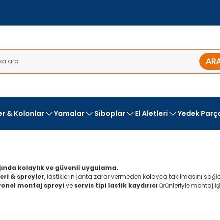
AR
ler & Kolonlar
Yamalar
Siboplar
El Aletleri
Yedek Parç
jında kolaylık ve güvenli uygulama.
ri & spreyler
, lastiklerin janta zarar vermeden kolayca takılmasını sağl
onel montaj spreyi
ve
servis tipi lastik kaydırıcı
ürünleriyle montaj işl