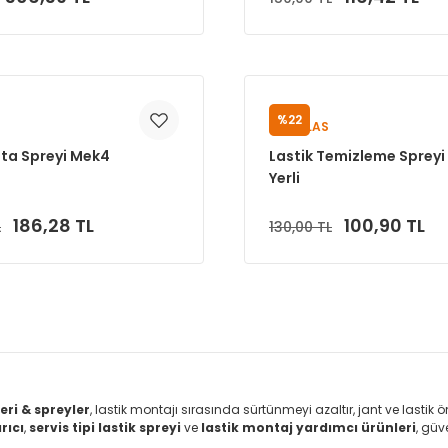
Sepete Ekle
Sepete Ekle
%22
PUMALAS
ata Spreyi Mek4
Lastik Temizleme Spreyi
Yerli
186,28 TL
100,90 TL
L
130,00 TL
Sepete Ekle
Sepete Ekle
ri & spreyler
, lastik montajı sırasında sürtünmeyi azaltır, jant ve lastik
rıcı
,
servis tipi lastik spreyi
ve
lastik montaj yardımcı ürünleri
, güv