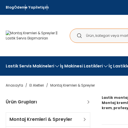
Blog
Ödeme Yap
İletişim
Lastik Servis Makineleri
İş Makinesi Lastikleri
İç Lastik
Anasayfa
El Aletleri
Montaj Kremleri & Spreyler
Lastik monta
Ürün Grupları
Montaj kremle
krem
,
profesy
Montaj Kremleri & Spreyler