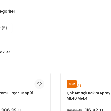
tegoriler
r
(5)
akiler
%22
PUMALAS
remı Fırçası Mbp01
Çok Amaçlı Bakım Sprey
Mk40 Mek4
306,39 TL
116,42 TL
150,00 TL