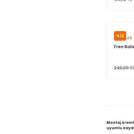
%22
PUMALAS
Fren Bal
240,00 T
Montaj kremle
uyumlu kaydı