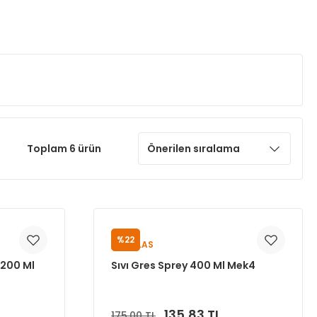
Toplam 6 ürün
%22
PUMALAS
 200 Ml
Sıvı Gres Sprey 400 Ml Mek4
135,83 TL
175,00 TL