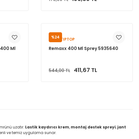
Sepete Ekle
%24
REMA TIPTOP
 400 Ml
Remaxx 400 Ml Sprey 5935640
411,67 TL
544,00 TL
Sepete Ekle
 ömrünü uzatır.
Lastik kaydırıcı krem
,
montaj destek spreyi
,
jant
enli ve temiz uygulama sunar.