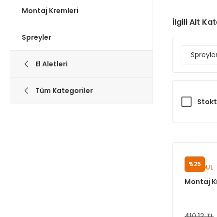
Montaj Kremleri
İlgili Alt Ka
Spreyler
Spreyle
El Aletleri
Tüm Kategoriler
Stokt
%25
SUNSOUL
Montaj K
410,12 TL