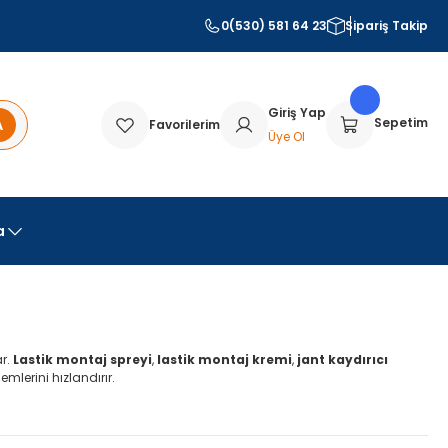
0(530) 581 64 23
Sipariş Takip
Giriş Yap
A
Sepetim
Favorilerim
Üye Ol
a
ar.
Lastik montaj spreyi
,
lastik montaj kremi
,
jant kaydırıcı
emlerini hızlandırır.