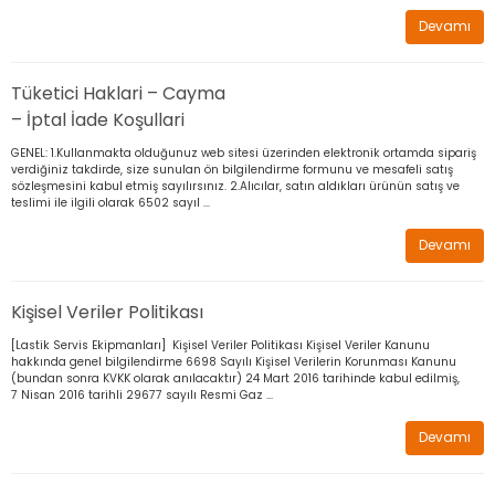
leri
ri
et İç Lastikleri
ment
Devamı
Makineleri
astikleri
i
Tüketici Haklari – Cayma
– İptal İade Koşullari
kleri
GENEL: 1.Kullanmakta olduğunuz web sitesi üzerinden elektronik ortamda sipariş
verdiğiniz takdirde, size sunulan ön bilgilendirme formunu ve mesafeli satış
sözleşmesini kabul etmiş sayılırsınız. 2.Alıcılar, satın aldıkları ürünün satış ve
rleri
rı
teslimi ile ilgili olarak 6502 sayıl ...
Devamı
Kişisel Veriler Politikası
[Lastik Servis Ekipmanları] Kişisel Veriler Politikası Kişisel Veriler Kanunu
hakkında genel bilgilendirme 6698 Sayılı Kişisel Verilerin Korunması Kanunu
(bundan sonra KVKK olarak anılacaktır) 24 Mart 2016 tarihinde kabul edilmiş,
7 Nisan 2016 tarihli 29677 sayılı Resmi Gaz ...
Devamı