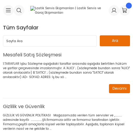
Geri Dön
Geri Dön
Geri Dön
Geri Dön
Geri Dön
Geri Dön
Geri Dön
is Makineleri
Lastikleri
 & Kolonlar
ça
Tüm Sayfalar
Takma Makineleri
stikleri
astikleri
r
ı
Takma Makinesi Yedek Parçaları
Makineleri
iği
s İç Lastikleri
Siboplar
Makinesi Yedek Parçaları
Mesafeli Satış Sözleşmesi
1.TARAFLAR İşbu Sözleşme aşağıdaki taraflar arasında aşağıda belirtilen hüküm
eleri
tikleri
kleri
alar
ar
 Hortumları
ve şartlar çerçevesinde imzalanmıştır. A.‘ALICI’ ; (sözleşmede bundan sonra "ALICI"
olarak anılacaktır) B.‘SATICI’ ; (sözleşmede bundan sonra "SATICI" olarak
anılacaktır) AD- SOYAD: ADRES: İş bu sö ...
ri
astikleri
r
ı & Sibop İlaveleri
a Tüpü
Devamı
arı
ft Dolgu Lastikleri
Lastikleri
ları
ları
i & Spreyler
Gizlilik ve Güvenlik
eleri
ift Dolgu Lastikleri
ri
 Sibop Kapağı
arı
GİZLİLİK VE GÜVENLİK POLİTİKASI Mağazamızda verilen tüm servisler ve ,…………
adresinde kayıtlı ……………….Şti.firmamıza aittir ve firmamız tarafından işletilir.
Firmamız,çeşitli amaçlarla kişisel veriler toplayabilir. Aşağıda, toplanan kişisel
Makineleri
ri
kleri
Yamalar
r
verilerin nasıl ve ne şekilde to ...