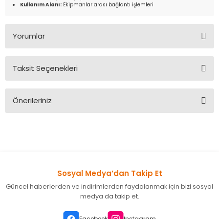
Kullanım Alanı:
Ekipmanlar arası bağlantı işlemleri
Yorumlar
Taksit Seçenekleri
Bu ürüne ilk yorumu siz yapın!
Önerileriniz
Yorum Yaz
Bu ürünün fiyat bilgisi, resim, ürün açıklamalarında ve diğer
konularda yetersiz gördüğünüz noktaları öneri formunu
kullanarak tarafımıza iletebilirsiniz.
Görüş ve önerileriniz için teşekkür ederiz.
Sosyal Medya’dan Takip Et
Ürün resmi kalitesiz, bozuk veya görüntülenemiyor.
Güncel haberlerden ve indirimlerden faydalanmak için bizi sosyal
Ürün açıklamasında eksik bilgiler bulunuyor.
medya da takip et.
Ürün bilgilerinde hatalar bulunuyor.
Ürün fiyatı diğer sitelerden daha pahalı.
Facebook
Instagram