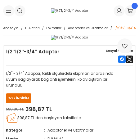
Geri Dön
Geri Dön
Geri Dön
Geri Dön
Geri Dön
Geri Dön
Geri Dön
is Makineleri
Lastikleri
 & Kolonlar
ça
Anasayfa
El Aletleri
Lokmalar
Adaptörler ve Uzatmalar
1/2''1/2''-3/4'' A
Takma Makineleri
stikleri
astikleri
r
ı
Takma Makinesi Yedek Parçaları
1/2''1/2''-3/4'' Adaptor
Sosyal Paylaşım
Makineleri
iği
s İç Lastikleri
Siboplar
Makinesi Yedek Parçaları
eleri
tikleri
kleri
alar
ar
 Hortumları
1/2'' - 3/4'' Adaptör, farklı ölçülerdeki ekipmanlar arasında
uyum sağlayarak bağlantı işlemlerini kolaylaştıran bir
ri
astikleri
r
ı & Sibop İlaveleri
a Tüpü
üründür.
%27 İNDİRİM
arı
ft Dolgu Lastikleri
Lastikleri
ları
ları
i & Spreyler
398,87 TL
550,00 TL
eleri
ift Dolgu Lastikleri
ri
 Sibop Kapağı
arı
398,87 TL den başlayan taksitlerle!
Kategori
Adaptörler ve Uzatmalar
Makineleri
ri
kleri
Yamalar
r