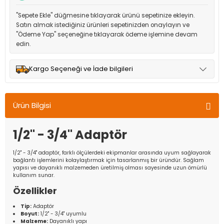
"Sepete Ekle" düğmesine tıklayarak ürünü sepetinize ekleyin.
Satın almak istediğiniz ürünleri sepetinizden onaylayın ve
"Ödeme Yap" seçeneğine tıklayarak ödeme işlemine devam
edin.
Kargo Seçeneği ve İade bilgileri
Müşteri memnuniyetini en üst düzeyde tutmak için anlaşmalı
olduğumuz kargo seçenekleri ile ürünleriniz kısa bir süre içinde
Ürün Bilgisi
adresinize teslim edilir.
1/2'' - 3/4'' Adaptör
1/2'' - 3/4'' adaptör, farklı ölçülerdeki ekipmanlar arasında uyum sağlayarak
bağlantı işlemlerini kolaylaştırmak için tasarlanmış bir üründür. Sağlam
yapısı ve dayanıklı malzemeden üretilmiş olması sayesinde uzun ömürlü
kullanım sunar.
Özellikler
Tip:
Adaptör
Boyut:
1/2'' - 3/4'' uyumlu
Malzeme:
Dayanıklı yapı