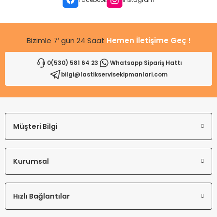
Bu ürüne benzer farklı alternatifler olmalı.
Bizimle 7’ gün 24 Saat
Hemen İletişime Geç !
0(530) 581 64 23
Whatsapp Sipariş Hattı
bilgi@lastikservisekipmanlari.com
Gönder
Müşteri Bilgi
Kurumsal
Hızlı Bağlantılar