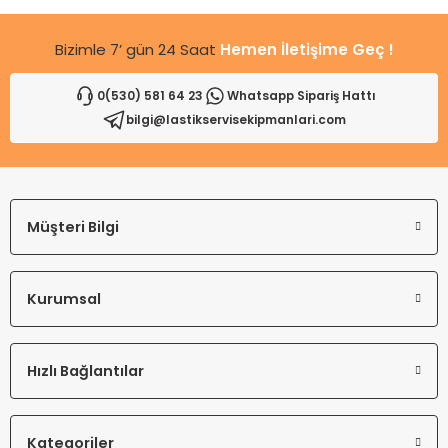
Bizimle 7’ gün 24 Saat
Hemen İletişime Geç !
0(530) 581 64 23
Whatsapp Sipariş Hattı
bilgi@lastikservisekipmanlari.com
Gönder
Müşteri Bilgi
Kurumsal
Hızlı Bağlantılar
Kategoriler