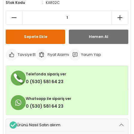
Stok Kodu
KAR02C
leri
ri
et İç Lastikleri
ment
Makineleri
astikleri
i
kleri
Sepete Ekle
Hemen Al
rleri
rı
Tavsiye Et
Fiyat Alarmı
Yorum Yap
Telefonda sipariş ver
0 (530) 581 64 23
Whatsapp ile sipariş ver
0 (530) 581 64 23
Ürünü Nasıl Satın alırım