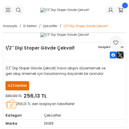
Geri Dön
Geri Dön
Geri Dön
Geri Dön
Geri Dön
Geri Dön
Geri Dön
is Makineleri
Lastikleri
 & Kolonlar
ça
Anasayfa
El Aletleri
Çekvalfler
1/2'' Dişi Stoper Gövde Çekvalf
Takma Makineleri
stikleri
astikleri
r
ı
Takma Makinesi Yedek Parçaları
1/2'' Dişi Stoper Gövde Çekvalf
Sosyal Paylaşım
Makineleri
iği
s İç Lastikleri
Siboplar
Makinesi Yedek Parçaları
eleri
tikleri
kleri
alar
ar
 Hortumları
1/2'' Dişi Stoper Gövde Çekvalf, hava akışını düzenlemek ve
geri akışı önlemek için tasarlanmış dayanıklı bir üründür.
ri
astikleri
r
ı & Sibop İlaveleri
a Tüpü
%22 İNDİRİM
arı
ft Dolgu Lastikleri
Lastikleri
ları
ları
i & Spreyler
256,13 TL
330,00 TL
256,13 TL den başlayan taksitlerle!
eleri
ift Dolgu Lastikleri
ri
 Sibop Kapağı
arı
Kategori
Çekvalfler
Makineleri
ri
kleri
Yamalar
r
Marka
DIGER