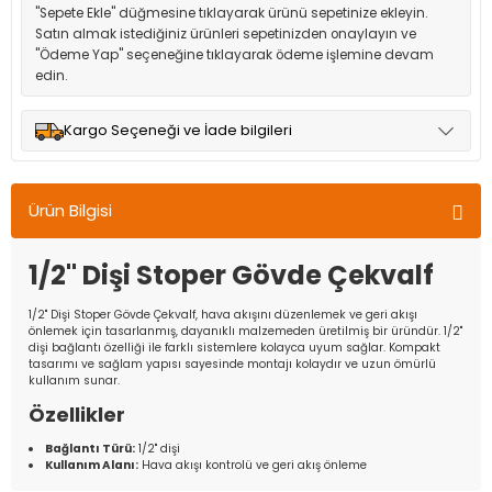
"Sepete Ekle" düğmesine tıklayarak ürünü sepetinize ekleyin.
Satın almak istediğiniz ürünleri sepetinizden onaylayın ve
"Ödeme Yap" seçeneğine tıklayarak ödeme işlemine devam
edin.
Kargo Seçeneği ve İade bilgileri
Müşteri memnuniyetini en üst düzeyde tutmak için anlaşmalı
olduğumuz kargo seçenekleri ile ürünleriniz kısa bir süre içinde
Ürün Bilgisi
adresinize teslim edilir.
1/2'' Dişi Stoper Gövde Çekvalf
1/2'' Dişi Stoper Gövde Çekvalf, hava akışını düzenlemek ve geri akışı
önlemek için tasarlanmış, dayanıklı malzemeden üretilmiş bir üründür. 1/2''
dişi bağlantı özelliği ile farklı sistemlere kolayca uyum sağlar. Kompakt
tasarımı ve sağlam yapısı sayesinde montajı kolaydır ve uzun ömürlü
kullanım sunar.
Özellikler
Bağlantı Türü:
1/2'' dişi
Kullanım Alanı:
Hava akışı kontrolü ve geri akış önleme