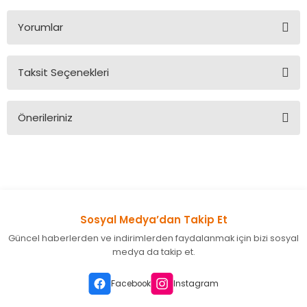
Yorumlar
Taksit Seçenekleri
Bu ürüne ilk yorumu siz yapın!
Önerileriniz
Yorum Yaz
Bu ürünün fiyat bilgisi, resim, ürün açıklamalarında ve diğer
konularda yetersiz gördüğünüz noktaları öneri formunu
kullanarak tarafımıza iletebilirsiniz.
Görüş ve önerileriniz için teşekkür ederiz.
Sosyal Medya’dan Takip Et
Ürün resmi kalitesiz, bozuk veya görüntülenemiyor.
Güncel haberlerden ve indirimlerden faydalanmak için bizi sosyal
Ürün açıklamasında eksik bilgiler bulunuyor.
medya da takip et.
Ürün bilgilerinde hatalar bulunuyor.
Ürün fiyatı diğer sitelerden daha pahalı.
Facebook
Instagram
Bu ürüne benzer farklı alternatifler olmalı.