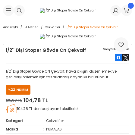
Geri Dön
Geri Dön
Geri Dön
Geri Dön
Geri Dön
Geri Dön
Geri Dön
is Makineleri
Lastikleri
 & Kolonlar
ça
Anasayfa
El Aletleri
Çekvalfler
1/2'' Dişi Stoper Gövde Cn Çekvalf
Takma Makineleri
stikleri
astikleri
r
ı
Takma Makinesi Yedek Parçaları
1/2'' Dişi Stoper Gövde Cn Çekvalf
Sosyal Paylaşım
Makineleri
iği
s İç Lastikleri
Siboplar
Makinesi Yedek Parçaları
eleri
tikleri
kleri
alar
ar
 Hortumları
1/2'' Dişi Stoper Gövde CN Çekvalf, hava akışını düzenlemek ve
geri akışı önlemek için tasarlanmış dayanıklı bir üründür.
ri
astikleri
r
ı & Sibop İlaveleri
a Tüpü
%22 İNDİRİM
arı
ft Dolgu Lastikleri
Lastikleri
ları
ları
i & Spreyler
104,78 TL
135,00 TL
104,78 TL den başlayan taksitlerle!
eleri
ift Dolgu Lastikleri
ri
 Sibop Kapağı
arı
Kategori
Çekvalfler
Makineleri
ri
kleri
Yamalar
r
Marka
PUMALAS