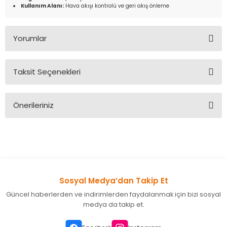
Kullanım Alanı:
Hava akışı kontrolü ve geri akış önleme
Yorumlar
Taksit Seçenekleri
Bu ürüne ilk yorumu siz yapın!
Önerileriniz
Yorum Yaz
Bu ürünün fiyat bilgisi, resim, ürün açıklamalarında ve diğer
konularda yetersiz gördüğünüz noktaları öneri formunu
kullanarak tarafımıza iletebilirsiniz.
Görüş ve önerileriniz için teşekkür ederiz.
Sosyal Medya’dan Takip Et
Ürün resmi kalitesiz, bozuk veya görüntülenemiyor.
Güncel haberlerden ve indirimlerden faydalanmak için bizi sosyal
Ürün açıklamasında eksik bilgiler bulunuyor.
medya da takip et.
Ürün bilgilerinde hatalar bulunuyor.