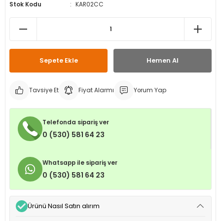
Stok Kodu
KAR02CC
leri
ri
et İç Lastikleri
ment
Makineleri
astikleri
i
kleri
Sepete Ekle
Hemen Al
rleri
rı
Tavsiye Et
Fiyat Alarmı
Yorum Yap
Telefonda sipariş ver
0 (530) 581 64 23
Whatsapp ile sipariş ver
0 (530) 581 64 23
Ürünü Nasıl Satın alırım