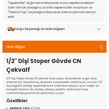
"Sepete Ekle" düğmesine tıklayarak ürünü sepetinize ekleyin.
Satın almak istediğiniz ürünleri sepetinizden onaylayın ve
"Ödeme Yap" seçeneğine tıklayarak ödeme işlemine devam
edin.
Kargo Seçeneği ve İade bilgileri
Müşteri memnuniyetini en üst düzeyde tutmak için anlaşmalı
olduğumuz kargo seçenekleri ile ürünleriniz kısa bir süre içinde
Ürün Bilgisi
adresinize teslim edilir.
1/2'' Dişi Stoper Gövde CN
Çekvalf
1/2'' Dişi Stoper Gövde CN Çekvalf, hava akışını düzenlemek ve geri akışı
önlemek için tasarlanmış, dayanıklı malzemeden üretilmiş bir üründür. 1/2''
dişi bağlantı özelliği sayesinde farklı sistemlere kolayca uyum sağlar ve
kompakt tasarımı ile montajı oldukça pratiktir. Endüstriyel hava
sistemlerinde güvenilir bir performans sunar.
Özellikler
Bağlantı Türü:
1/2'' dişi