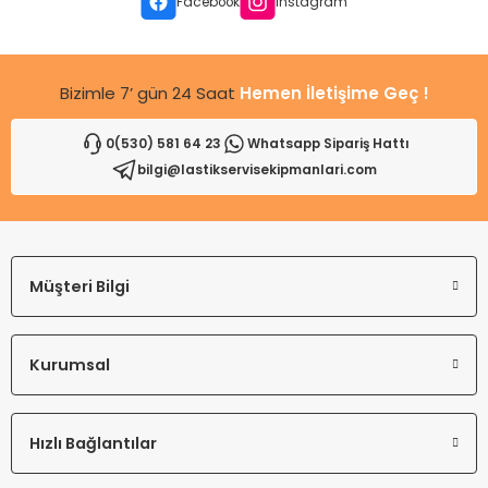
Ürün fiyatı diğer sitelerden daha pahalı.
Facebook
Instagram
Bu ürüne benzer farklı alternatifler olmalı.
Bizimle 7’ gün 24 Saat
Hemen İletişime Geç !
0(530) 581 64 23
Whatsapp Sipariş Hattı
bilgi@lastikservisekipmanlari.com
Gönder
Müşteri Bilgi
Kurumsal
Hızlı Bağlantılar