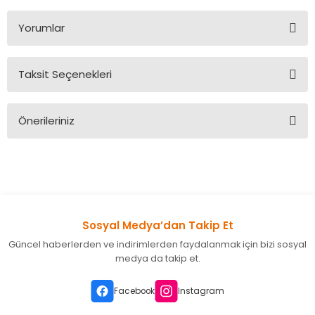
Yorumlar
Taksit Seçenekleri
Bu ürüne ilk yorumu siz yapın!
Önerileriniz
Yorum Yaz
Bu ürünün fiyat bilgisi, resim, ürün açıklamalarında ve diğer
konularda yetersiz gördüğünüz noktaları öneri formunu
kullanarak tarafımıza iletebilirsiniz.
Görüş ve önerileriniz için teşekkür ederiz.
Sosyal Medya’dan Takip Et
Ürün resmi kalitesiz, bozuk veya görüntülenemiyor.
Güncel haberlerden ve indirimlerden faydalanmak için bizi sosyal
Ürün açıklamasında eksik bilgiler bulunuyor.
medya da takip et.
Ürün bilgilerinde hatalar bulunuyor.
Ürün fiyatı diğer sitelerden daha pahalı.
Facebook
Instagram
Bu ürüne benzer farklı alternatifler olmalı.