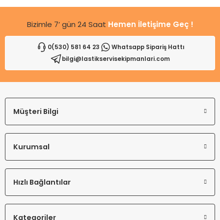
Bizimle 7’ gün 24 Saat
Hemen İletişime Geç !
0(530) 581 64 23
Whatsapp Sipariş Hattı
bilgi@lastikservisekipmanlari.com
Gönder
Müşteri Bilgi
Kurumsal
Hızlı Bağlantılar
Kategoriler