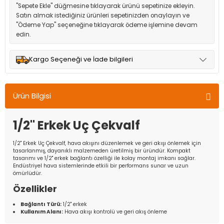
"Sepete Ekle" düğmesine tıklayarak ürünü sepetinize ekleyin.
Satın almak istediğiniz ürünleri sepetinizden onaylayın ve
"Ödeme Yap" seçeneğine tıklayarak ödeme işlemine devam
edin.
Kargo Seçeneği ve İade bilgileri
Müşteri memnuniyetini en üst düzeyde tutmak için anlaşmalı
olduğumuz kargo seçenekleri ile ürünleriniz kısa bir süre içinde
Ürün Bilgisi
adresinize teslim edilir.
1/2'' Erkek Uç Çekvalf
1/2'' Erkek Uç Çekvalf, hava akışını düzenlemek ve geri akışı önlemek için
tasarlanmış, dayanıklı malzemeden üretilmiş bir üründür. Kompakt
tasarımı ve 1/2'' erkek bağlantı özelliği ile kolay montaj imkanı sağlar.
Endüstriyel hava sistemlerinde etkili bir performans sunar ve uzun
ömürlüdür.
Özellikler
Bağlantı Türü:
1/2'' erkek
Kullanım Alanı:
Hava akışı kontrolü ve geri akış önleme