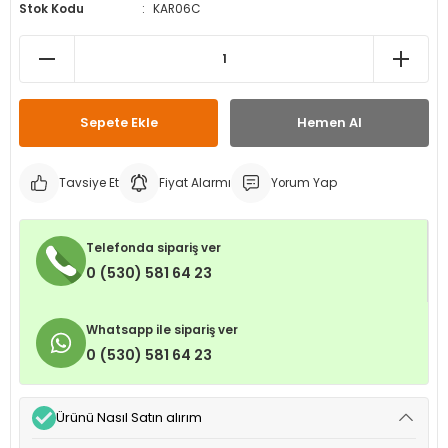
Stok Kodu
KAR06C
leri
ri
et İç Lastikleri
ment
Makineleri
astikleri
i
kleri
Sepete Ekle
Hemen Al
rleri
rı
Tavsiye Et
Fiyat Alarmı
Yorum Yap
Telefonda sipariş ver
0 (530) 581 64 23
Whatsapp ile sipariş ver
0 (530) 581 64 23
Ürünü Nasıl Satın alırım