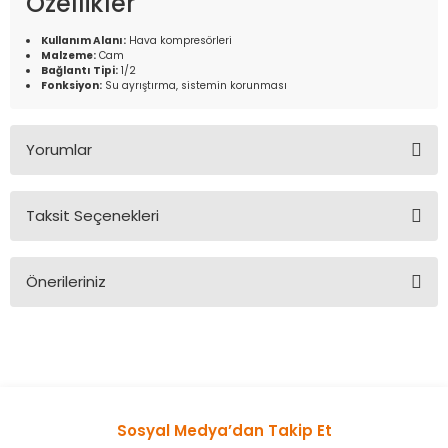
Özellikler
Kullanım Alanı:
Hava kompresörleri
Malzeme:
Cam
Bağlantı Tipi:
1/2
Fonksiyon:
Su ayrıştırma, sistemin korunması
Yorumlar
Taksit Seçenekleri
Bu ürüne ilk yorumu siz yapın!
Önerileriniz
Yorum Yaz
Bu ürünün fiyat bilgisi, resim, ürün açıklamalarında ve diğer
konularda yetersiz gördüğünüz noktaları öneri formunu
kullanarak tarafımıza iletebilirsiniz.
Görüş ve önerileriniz için teşekkür ederiz.
Sosyal Medya’dan Takip Et
Ürün resmi kalitesiz, bozuk veya görüntülenemiyor.