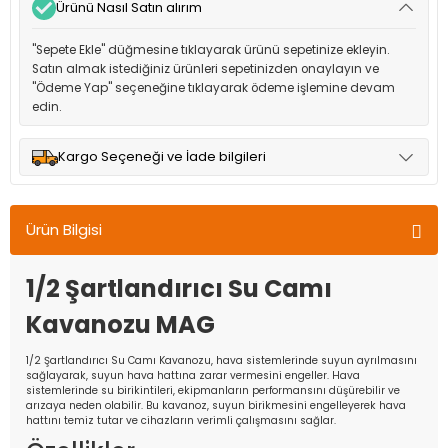
Ürünü Nasıl Satın alırım
"Sepete Ekle" düğmesine tıklayarak ürünü sepetinize ekleyin.
Satın almak istediğiniz ürünleri sepetinizden onaylayın ve
"Ödeme Yap" seçeneğine tıklayarak ödeme işlemine devam
edin.
Kargo Seçeneği ve İade bilgileri
Müşteri memnuniyetini en üst düzeyde tutmak için anlaşmalı
olduğumuz kargo seçenekleri ile ürünleriniz kısa bir süre içinde
Ürün Bilgisi
adresinize teslim edilir.
1/2 Şartlandırıcı Su Camı
Kavanozu MAG
1/2 Şartlandırıcı Su Camı Kavanozu, hava sistemlerinde suyun ayrılmasını
sağlayarak, suyun hava hattına zarar vermesini engeller. Hava
sistemlerinde su birikintileri, ekipmanların performansını düşürebilir ve
arızaya neden olabilir. Bu kavanoz, suyun birikmesini engelleyerek hava
hattını temiz tutar ve cihazların verimli çalışmasını sağlar.