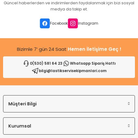
Güncel haberlerden ve indirimlerden faydalanmak için bizi sosyal
Ürün açıklamasında eksik bilgiler bulunuyor.
medya da takip et.
Ürün bilgilerinde hatalar bulunuyor.
Ürün fiyatı diğer sitelerden daha pahalı.
Facebook
Instagram
Bu ürüne benzer farklı alternatifler olmalı.
Bizimle 7’ gün 24 Saat
Hemen İletişime Geç !
0(530) 581 64 23
Whatsapp Sipariş Hattı
bilgi@lastikservisekipmanlari.com
Gönder
Müşteri Bilgi
Kurumsal