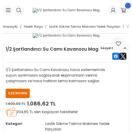
Geri Dön
Geri Dön
Geri Dön
Geri Dön
Geri Dön
Geri Dön
Geri Dön
is Makineleri
Lastikleri
 & Kolonlar
ça
Anasayfa
Yedek Parça
Lastik Sökme Takma Makinesi Yedek Parçaları
1/2
Takma Makineleri
stikleri
astikleri
r
ı
Takma Makinesi Yedek Parçaları
1/2 Şartlandırıcı Su Camı Kavanozu Mag
Sosyal Paylaşım
Makineleri
iği
s İç Lastikleri
Siboplar
Makinesi Yedek Parçaları
eleri
tikleri
kleri
alar
ar
 Hortumları
1/2 Şartlandırıcı Su Camı Kavanozu, hava sistemlerinde
suyun ayrılmasını sağlayarak ekipmanların verimli
ri
astikleri
r
ı & Sibop İlaveleri
a Tüpü
çalışmasını ve hava hattının temiz kalmasını sağlar.
%22 İNDİRİM
arı
ft Dolgu Lastikleri
Lastikleri
ları
ları
i & Spreyler
1.086,62 TL
1.400,00 TL
eleri
ift Dolgu Lastikleri
ri
 Sibop Kapağı
arı
204,65 TL den başlayan taksitlerle!
Kategori
Lastik Sökme Takma Makinesi Yedek
Makineleri
ri
kleri
Yamalar
r
Parçaları