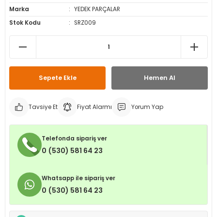
Marka
YEDEK PARÇALAR
leri
ri
et İç Lastikleri
ment
Stok Kodu
SRZ009
Makineleri
astikleri
i
kleri
Sepete Ekle
Hemen Al
rleri
rı
Tavsiye Et
Fiyat Alarmı
Yorum Yap
Telefonda sipariş ver
0 (530) 581 64 23
Whatsapp ile sipariş ver
0 (530) 581 64 23