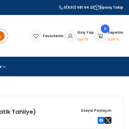
0(530) 581 64 23
Sipariş Takip
0
Giriş Yap
Sepetim
A
Favorilerim
Üye Ol
0,00 TL
a
matik Tahliye)
Sosyal Paylaşım