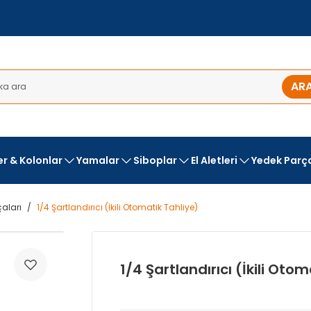
AR
ler & Kolonlar
Yamalar
Siboplar
El Aletleri
Yedek Parç
aları
1/4 Şartlandırıcı (İkili Otomatik Tahliye)
1/4 Şartlandırıcı (İkili Oto