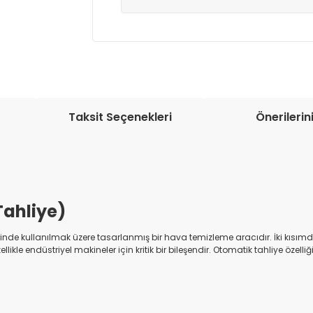
Müşteri memnuniyetini en üst düze
seçenekleri ile ürünleriniz kısa bir sü
Taksit Seçenekleri
Önerilerin
 Tahliye)
inde kullanılmak üzere tasarlanmış bir hava temizleme aracıdır. İki kısımdan 
likle endüstriyel makineler için kritik bir bileşendir. Otomatik tahliye öze