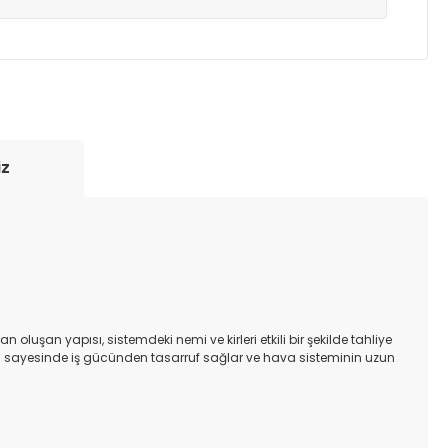
yde tutmak için anlaşmalı olduğumuz kargo
re içinde adresinize teslim edilir.
iz
oluşan yapısı, sistemdeki nemi ve kirleri etkili bir şekilde tahliye
lliği sayesinde iş gücünden tasarruf sağlar ve hava sisteminin uzun