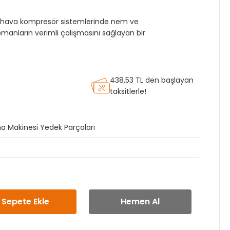
ye), hava kompresör sistemlerinde nem ve
ekipmanların verimli çalışmasını sağlayan bir
438,53 TL den başlayan
taksitlerle!
a Makinesi Yedek Parçaları
Sepete Ekle
Hemen Al