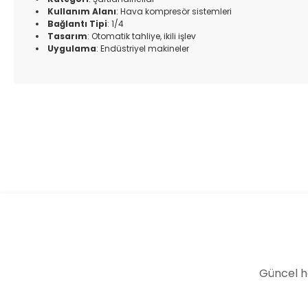
Kullanım Alanı
: Hava kompresör sistemleri
Bağlantı Tipi
: 1/4
Tasarım
: Otomatik tahliye, ikili işlev
Uygulama
: Endüstriyel makineler
Bu ürünün fiyat bilgisi, resim, ürün açıklamalarında ve diğer k
Görüş ve önerileriniz için teşekkür ederiz.
Ürün resmi kalitesiz, bozuk veya görüntülenemiyor.
Ürün açıklamasında eksik bilgiler bulunuyor.
Ürün bilgilerinde hatalar bulunuyor.
Ürün fiyatı diğer sitelerden daha pahalı.
Bu ürüne benzer farklı alternatifler olmalı.
Güncel h