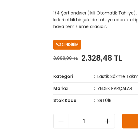
1/4 Şartlandırıcı (İkili Otomatik Tahli
kirleri etkili bir şekilde tahliye ederek 
hava temizleme aracıdır.
%22 İNDİRİM
2.328,48 TL
3.000,00 TL
Kategori
Lastik Sökme Takm
Marka
YEDEK PARÇALAR
Stok Kodu
SRT01B