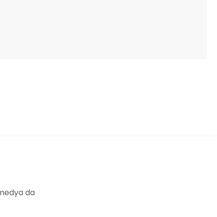
ıza iletebilirsiniz.
 medya da