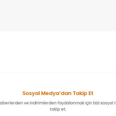
onularda yetersiz gördüğünüz noktaları öneri formunu kullanarak tarafım
Bu ürüne ilk yorumu siz yapın!
Yorum Yaz
Sosyal Medya’dan Takip Et
aberlerden ve indirimlerden faydalanmak için bizi sosyal
takip et.