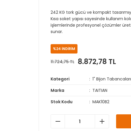
242 KG tork gücü ve kompakt tasarımıyl
Kısa soket yapısı sayesinde kullanım kol
işlemlerinde profesyonel çözümler üreti
sunar.
%24 İNDİRİM
8.872,78 TL
11.724,75 TL
Kategori
1" Bijon Tabancalar
Marka
TAITIAN
Stok Kodu
MAK10B2