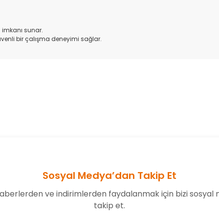
 imkanı sunar.
üvenli bir çalışma deneyimi sağlar.
onularda yetersiz gördüğünüz noktaları öneri formunu kullanarak tarafım
Bu ürüne ilk yorumu siz yapın!
Yorum Yaz
Sosyal Medya’dan Takip Et
aberlerden ve indirimlerden faydalanmak için bizi sosyal
takip et.