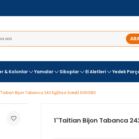
AR
ler & Kolonlar
Yamalar
Siboplar
El Aletleri
Yedek Parç
1''Taitian Bijon Tabanca 242 Kg(Kısa Soket) 50501B2
1''Taitian Bijon Tabanca 2