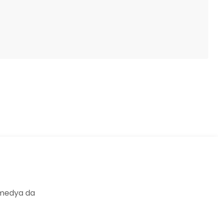
ıza iletebilirsiniz.
 medya da