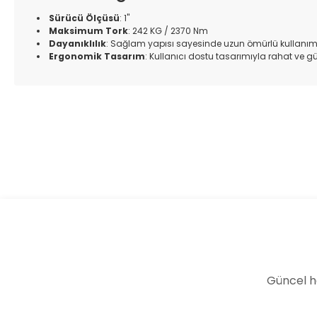
Sürücü Ölçüsü
: 1"
Maksimum Tork
: 242 KG / 2370 Nm
Dayanıklılık
: Sağlam yapısı sayesinde uzun ömürlü kullanım
Ergonomik Tasarım
: Kullanıcı dostu tasarımıyla rahat ve g
Bu ürünün fiyat bilgisi, resim, ürün açıklamalarında ve diğer k
Görüş ve önerileriniz için teşekkür ederiz.
Ürün resmi kalitesiz, bozuk veya görüntülenemiyor.
Ürün açıklamasında eksik bilgiler bulunuyor.
Ürün bilgilerinde hatalar bulunuyor.
Ürün fiyatı diğer sitelerden daha pahalı.
Bu ürüne benzer farklı alternatifler olmalı.
Güncel h