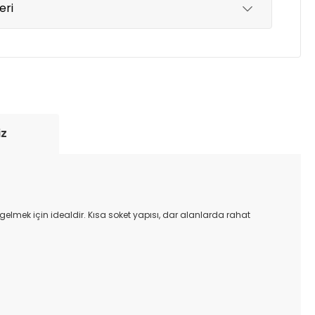
eri
yde tutmak için anlaşmalı olduğumuz kargo
re içinde adresinize teslim edilir.
iz
gelmek için idealdir. Kısa soket yapısı, dar alanlarda rahat