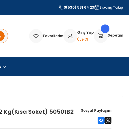
0(530) 581 64 23
Sipariş Takip
Giriş Yap
A
Sepetim
Favorilerim
Üye Ol
a
42 Kg(Kısa Soket) 50501B2
Sosyal Paylaşım