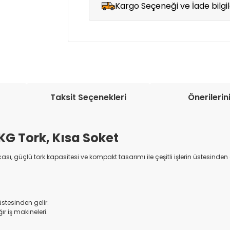
Kargo Seçeneği ve İade bilgil
Müşteri memnuniyetini en üst düze
seçenekleri ile ürünleriniz kısa bir sü
Taksit Seçenekleri
Önerilerin
 KG Tork, Kısa Soket
ı, güçlü tork kapasitesi ve kompakt tasarımı ile çeşitli işlerin üstesinden 
 üstesinden gelir.
ır iş makineleri.