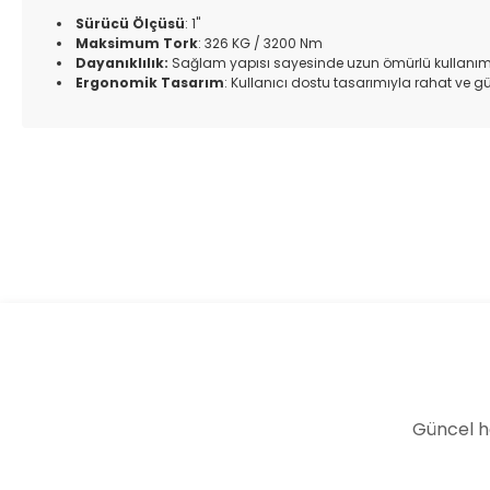
Sürücü Ölçüsü
: 1"
Maksimum Tork
: 326 KG / 3200 Nm
Dayanıklılık:
Sağlam yapısı sayesinde uzun ömürlü kullanım
Ergonomik Tasarım
: Kullanıcı dostu tasarımıyla rahat ve g
Bu ürünün fiyat bilgisi, resim, ürün açıklamalarında ve diğer k
Görüş ve önerileriniz için teşekkür ederiz.
Ürün resmi kalitesiz, bozuk veya görüntülenemiyor.
Ürün açıklamasında eksik bilgiler bulunuyor.
Ürün bilgilerinde hatalar bulunuyor.
Ürün fiyatı diğer sitelerden daha pahalı.
Bu ürüne benzer farklı alternatifler olmalı.
Güncel h