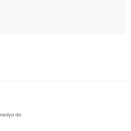
ıza iletebilirsiniz.
 medya da