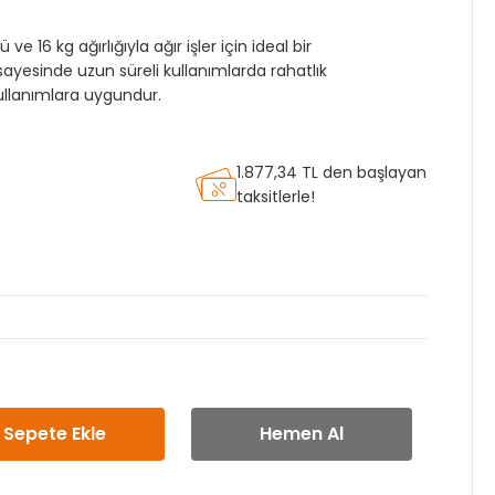
e 16 kg ağırlığıyla ağır işler için ideal bir
yesinde uzun süreli kullanımlarda rahatlık
kullanımlara uygundur.
1.877,34 TL den başlayan
taksitlerle!
ı
Sepete Ekle
Hemen Al