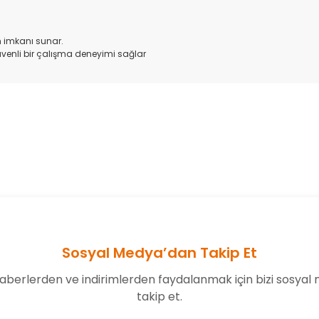
 imkanı sunar.
üvenli bir çalışma deneyimi sağlar
onularda yetersiz gördüğünüz noktaları öneri formunu kullanarak tarafım
Bu ürüne ilk yorumu siz yapın!
Yorum Yaz
Sosyal Medya’dan Takip Et
aberlerden ve indirimlerden faydalanmak için bizi sosyal
takip et.