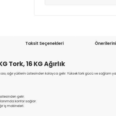
Müşteri memnuniyetini en üst düze
seçenekleri ile ürünleriniz kısa bir sü
Taksit Seçenekleri
Önerilerin
KG Tork, 16 KG Ağırlık
ı, ağır yüklerin üstesinden kolayca gelir. Yüksek tork gücü ve sağlam yapıs
 üstesinden gelir.
kullanımda konfor sağlar.
ır iş makineleri.