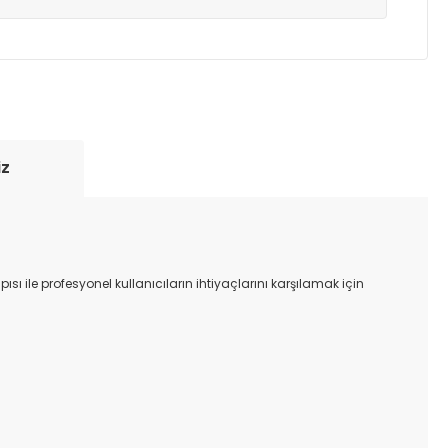
yde tutmak için anlaşmalı olduğumuz kargo
re içinde adresinize teslim edilir.
iz
ı ile profesyonel kullanıcıların ihtiyaçlarını karşılamak için