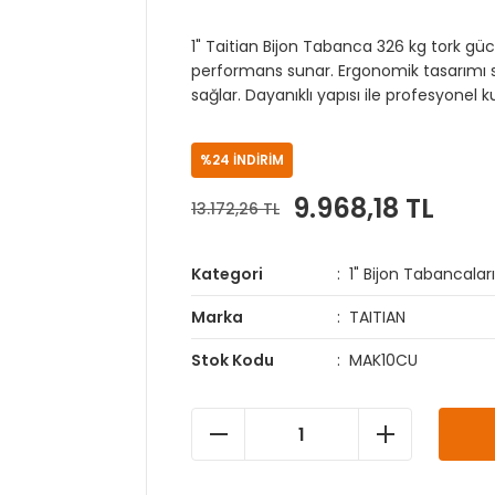
1" Taitian Bijon Tabanca 326 kg tork gücü v
performans sunar. Ergonomik tasarımı sa
sağlar. Dayanıklı yapısı ile profesyonel 
%24 İNDİRİM
9.968,18 TL
13.172,26 TL
Kategori
1" Bijon Tabancalar
Marka
TAITIAN
Stok Kodu
MAK10CU