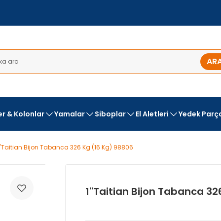
AR
ler & Kolonlar
Yamalar
Siboplar
El Aletleri
Yedek Parç
1''Taitian Bijon Tabanca 326 Kg (16 Kg) 98806
1''Taitian Bijon Tabanca 32