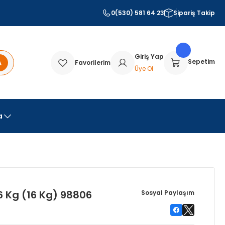
0(530) 581 64 23
Sipariş Takip
Giriş Yap
A
Sepetim
Favorilerim
Üye Ol
a
6 Kg (16 Kg) 98806
Sosyal Paylaşım