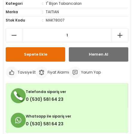
Kategori
1" Bijon Tabancaları
leri
ri
et İç Lastikleri
ment
Marka
TAITIAN
Stok Kodu
MAK78007
Makineleri
astikleri
i
kleri
rleri
rı
Sepete Ekle
Hemen Al
Tavsiye Et
Fiyat Alarmı
Yorum Yap
Telefonda sipariş ver
0 (530) 581 64 23
Whatsapp ile sipariş ver
0 (530) 581 64 23