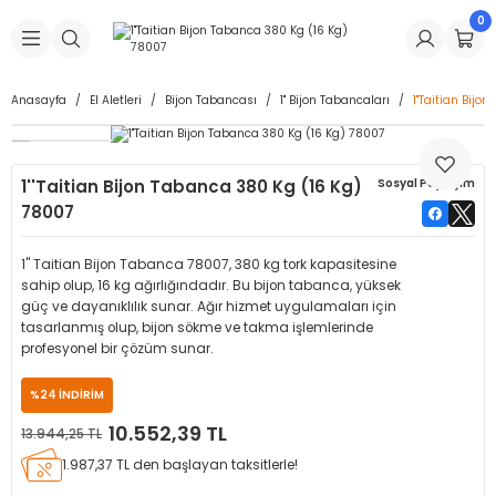
0
Geri Dön
Geri Dön
Geri Dön
Geri Dön
Geri Dön
Geri Dön
Geri Dön
is Makineleri
Lastikleri
 & Kolonlar
ça
Anasayfa
El Aletleri
Bijon Tabancası
1" Bijon Tabancaları
1''Taitian Bij
Takma Makineleri
stikleri
astikleri
r
ı
Takma Makinesi Yedek Parçaları
1''Taitian Bijon Tabanca 380 Kg (16 Kg)
Sosyal Paylaşım
Makineleri
iği
s İç Lastikleri
Siboplar
Makinesi Yedek Parçaları
78007
eleri
tikleri
kleri
alar
ar
 Hortumları
1" Taitian Bijon Tabanca 78007, 380 kg tork kapasitesine
sahip olup, 16 kg ağırlığındadır. Bu bijon tabanca, yüksek
ri
astikleri
r
ı & Sibop İlaveleri
a Tüpü
güç ve dayanıklılık sunar. Ağır hizmet uygulamaları için
tasarlanmış olup, bijon sökme ve takma işlemlerinde
profesyonel bir çözüm sunar.
arı
ft Dolgu Lastikleri
Lastikleri
ları
ları
i & Spreyler
%24 İNDİRİM
eleri
ift Dolgu Lastikleri
ri
 Sibop Kapağı
arı
10.552,39 TL
13.944,25 TL
1.987,37 TL den başlayan taksitlerle!
Makineleri
ri
kleri
Yamalar
r