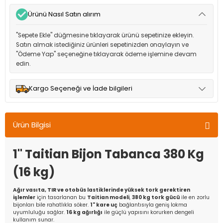
Ürünü Nasıl Satın alırım
"Sepete Ekle" düğmesine tıklayarak ürünü sepetinize ekleyin.
Satın almak istediğiniz ürünleri sepetinizden onaylayın ve
"Ödeme Yap" seçeneğine tıklayarak ödeme işlemine devam
edin.
Kargo Seçeneği ve İade bilgileri
Müşteri memnuniyetini en üst düzeyde tutmak için anlaşmalı
olduğumuz kargo seçenekleri ile ürünleriniz kısa bir süre içinde
Ürün Bilgisi
adresinize teslim edilir.
1" Taitian Bijon Tabanca 380 Kg
(16 kg)
Ağır vasıta, TIR ve otobüs lastiklerinde yüksek tork gerektiren
işlemler
için tasarlanan bu
Taitian modeli
,
380 kg tork gücü
ile en zorlu
bijonları bile rahatlıkla söker.
1" kare uç
bağlantısıyla geniş lokma
uyumluluğu sağlar.
16 kg ağırlığı
ile güçlü yapısını korurken dengeli
kullanım sunar.