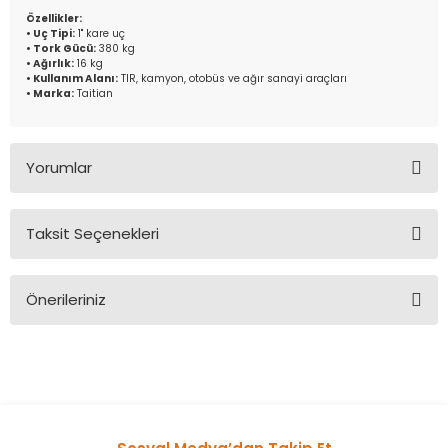
Özellikler:
• Uç Tipi:
1" kare uç
• Tork Gücü:
380 kg
• Ağırlık:
16 kg
• Kullanım Alanı:
TIR, kamyon, otobüs ve ağır sanayi araçları
• Marka:
Taitian
Yorumlar
Taksit Seçenekleri
Bu ürüne ilk yorumu siz yapın!
Önerileriniz
Yorum Yaz
Bu ürünün fiyat bilgisi, resim, ürün açıklamalarında ve diğer
konularda yetersiz gördüğünüz noktaları öneri formunu
kullanarak tarafımıza iletebilirsiniz.
Görüş ve önerileriniz için teşekkür ederiz.