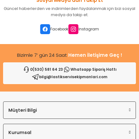
Sosyal Medya’dan Takip Et
Ürün resmi kalitesiz, bozuk veya görüntülenemiyor.
Güncel haberlerden ve indirimlerden faydalanmak için bizi sosyal
Ürün açıklamasında eksik bilgiler bulunuyor.
medya da takip et.
Ürün bilgilerinde hatalar bulunuyor.
Ürün fiyatı diğer sitelerden daha pahalı.
Facebook
Instagram
Bu ürüne benzer farklı alternatifler olmalı.
Bizimle 7’ gün 24 Saat
Hemen İletişime Geç !
0(530) 581 64 23
Whatsapp Sipariş Hattı
bilgi@lastikservisekipmanlari.com
Gönder
Müşteri Bilgi
Kurumsal