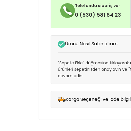
Telefonda sipariş ver
0 (530) 581 64 23
Ürünü Nasıl Satın alırım
"Sepete Ekle" düğmesine tıklayarak ü
ürünleri sepetinizden onaylayın ve
devam edin.
Kargo Seçeneği ve İade bilgil
Müşteri memnuniyetini en üst düze
seçenekleri ile ürünleriniz kısa bir sü