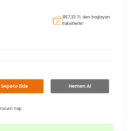
857,33 TL den başlayan
taksitlerle!
Sepete Ekle
Hemen Al
Yorum Yap