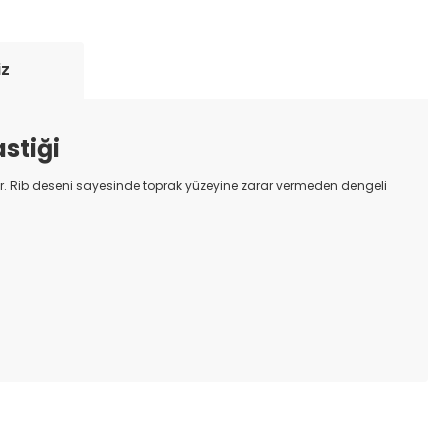
iz
stiği
. Rib deseni sayesinde toprak yüzeyine zarar vermeden dengeli
ıza iletebilirsiniz.