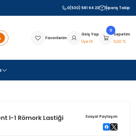
0(530) 581 64 23
Sipariş Takip
0
Giriş Yap
Sepetim
A
Favorilerim
Üye Ol
0,00 TL
a
nt I-1 Römork Lastiği
Sosyal Paylaşım