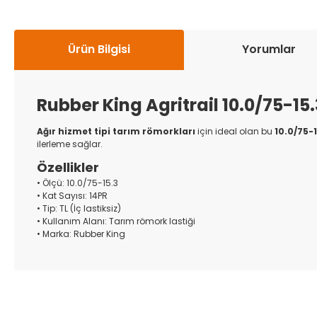
Ürün Bilgisi
Yorumlar
Rubber King Agritrail 10.0/75-15
Ağır hizmet tipi tarım römorkları
için ideal olan bu
10.0/75-1
ilerleme sağlar.
Özellikler
• Ölçü: 10.0/75-15.3
• Kat Sayısı: 14PR
• Tip: TL (İç lastiksiz)
• Kullanım Alanı: Tarım römork lastiği
• Marka: Rubber King
Bu ürünün fiyat bilgisi, resim, ürün açıklamalarında ve diğer k
Görüş ve önerileriniz için teşekkür ederiz.