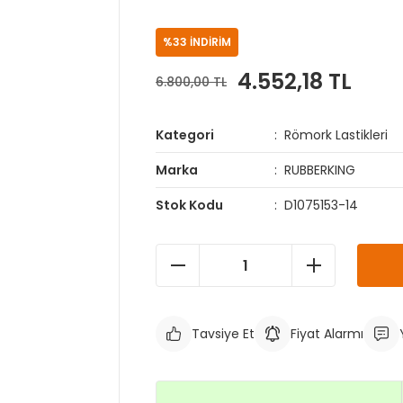
%33 İNDİRİM
4.552,18 TL
6.800,00 TL
Kategori
Römork Lastikleri
Marka
RUBBERKING
Stok Kodu
D1075153-14
Tavsiye Et
Fiyat Alarmı