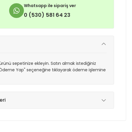
Whatsapp ile sipariş ver
0 (530) 581 64 23
rünü sepetinize ekleyin. Satın almak istediğiniz
 "Ödeme Yap" seçeneğine tıklayarak ödeme işlemine
eri
yde tutmak için anlaşmalı olduğumuz kargo
re içinde adresinize teslim edilir.