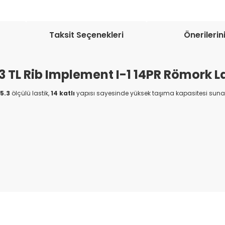
Taksit Seçenekleri
Önerilerin
.3 TL Rib Implement I-1 14PR Römork La
5.3
ölçülü lastik,
14 katlı
yapısı sayesinde yüksek taşıma kapasitesi sunar
onularda yetersiz gördüğünüz noktaları öneri formunu kullanarak tarafım