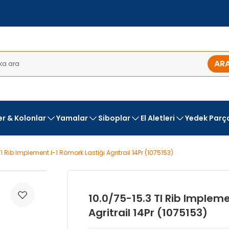
AR
ler & Kolonlar
Yamalar
Siboplar
El Aletleri
Yedek Parç
l Rib Implement I-1 Römork Lastiği Agritrail 14Pr (1075153)
10.0/75-15.3 Tl Rib Impleme
Agritrail 14Pr (1075153)