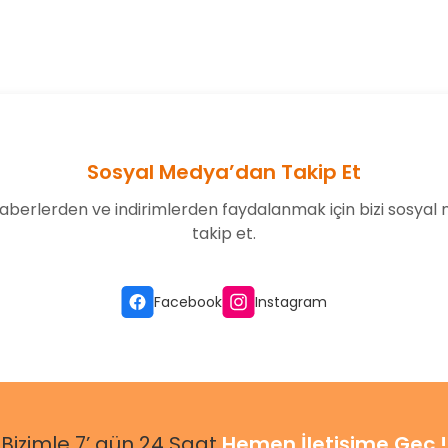
Bu ürüne ilk yorumu siz yapın!
Yorum Yaz
Sosyal Medya’dan Takip Et
aberlerden ve indirimlerden faydalanmak için bizi sosyal
takip et.
Gönder
Facebook
Instagram
Bizimle 7’ gün 24 Saat
Hemen İletişime Geç !