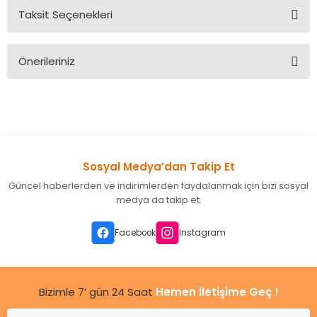
Taksit Seçenekleri
Bu ürüne ilk yorumu siz yapın!
Önerileriniz
Yorum Yaz
Bu ürünün fiyat bilgisi, resim, ürün açıklamalarında ve diğer
konularda yetersiz gördüğünüz noktaları öneri formunu
kullanarak tarafımıza iletebilirsiniz.
Görüş ve önerileriniz için teşekkür ederiz.
Sosyal Medya’dan Takip Et
Ürün resmi kalitesiz, bozuk veya görüntülenemiyor.
Güncel haberlerden ve indirimlerden faydalanmak için bizi sosyal
Ürün açıklamasında eksik bilgiler bulunuyor.
medya da takip et.
Ürün bilgilerinde hatalar bulunuyor.
Ürün fiyatı diğer sitelerden daha pahalı.
Facebook
Instagram
Bu ürüne benzer farklı alternatifler olmalı.
Bizimle 7’ gün 24 Saat
Hemen İletişime Geç !