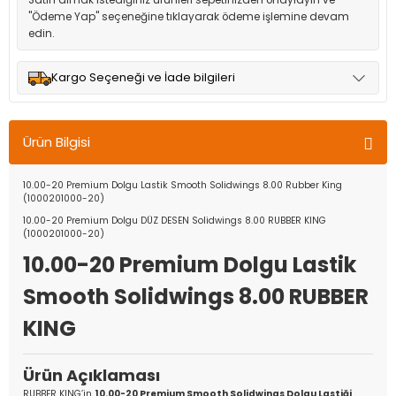
Satın almak istediğiniz ürünleri sepetinizden onaylayın ve
"Ödeme Yap" seçeneğine tıklayarak ödeme işlemine devam
edin.
Kargo Seçeneği ve İade bilgileri
Müşteri memnuniyetini en üst düzeyde tutmak için anlaşmalı
olduğumuz kargo seçenekleri ile ürünleriniz kısa bir süre içinde
Ürün Bilgisi
adresinize teslim edilir.
10.00-20 Premium Dolgu Lastik Smooth Solidwings 8.00 Rubber King
(1000201000-20)
10.00-20 Premium Dolgu DÜZ DESEN Solidwings 8.00 RUBBER KING
(1000201000-20)
10.00-20 Premium Dolgu Lastik
Smooth Solidwings 8.00 RUBBER
KING
Ürün Açıklaması
RUBBER KING’in
10.00-20 Premium Smooth Solidwings Dolgu Lastiği
,