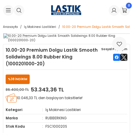
0
Geri Dön
Geri Dön
Geri Dön
Geri Dön
Geri Dön
Geri Dön
Geri Dön
is Makineleri
Lastikleri
 & Kolonlar
ça
Anasayfa
İş Makinesi Lastikleri
10.00-20 Premium Dolgu Lastik Smooth Soli
Takma Makineleri
stikleri
astikleri
r
ı
Takma Makinesi Yedek Parçaları
10.00-20 Premium Dolgu Lastik Smooth
Sosyal Paylaşım
Makineleri
iği
s İç Lastikleri
Siboplar
Makinesi Yedek Parçaları
Solidwings 8.00 Rubber King
(1000201000-20)
eleri
tikleri
kleri
alar
ar
 Hortumları
%38 İNDİRİM
ri
astikleri
r
ı & Sibop İlaveleri
a Tüpü
53.343,36 TL
86.400,00 TL
arı
ft Dolgu Lastikleri
Lastikleri
ları
ları
i & Spreyler
10.046,33 TL den başlayan taksitlerle!
Kategori
İş Makinesi Lastikleri
eleri
ift Dolgu Lastikleri
ri
 Sibop Kapağı
arı
Marka
RUBBERKING
Makineleri
ri
kleri
Yamalar
r
Stok Kodu
FSC100020S