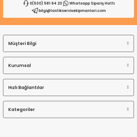
0(530) 581 64 23
Whatsapp Sipariş Hattı
bilgi@lastikservisekipmanlari.com
Gönder
Müşteri Bilgi
Kurumsal
Hızlı Bağlantılar
Kategoriler