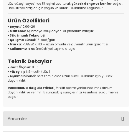
düz yüzeyi sayesinde titreşimi azaltarak
yüksek denge ve konfor
sağlar.
Endüstriyel araçlar için yoğun ve sürekli kullanıma uygundur.
Ürün Özellikleri
• Boyut:
10.00-20
• Malzeme:
Aşınmaya karşı dayanıklı premium kauçuk
• 3 Katmanlı Teknoloji
• Çalışma Süresi:
18 saat/gün
• Marka:
RUBBER KING – uzun ömürlü ve güvenilir ürün garantisi
• Kullanım Alanı:
Endüstriyel taşıma araçları
Teknik Detaylar
• Jant Ölçüsü:
8.00
• Yüzey Tipi:
Smooth (düz)
• Aşınma Direnci:
Sert zeminlerde uzun süreli kullanım için yüksek
dayanıklılık
RUBBERKING dolgu lastikleri
, forklift operasyonlarında maksimum
dayanıklılık ve verimlilik sunarak iş süreçlerinizi kesintisiz sürdürmenizi
sağlar.
Yorumlar