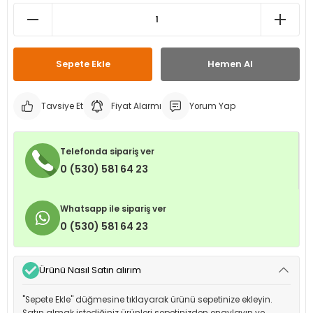
leri
ri
et İç Lastikleri
ment
Makineleri
astikleri
i
Sepete Ekle
Hemen Al
kleri
Tavsiye Et
Fiyat Alarmı
Yorum Yap
rleri
rı
Telefonda sipariş ver
0 (530) 581 64 23
Whatsapp ile sipariş ver
0 (530) 581 64 23
Ürünü Nasıl Satın alırım
"Sepete Ekle" düğmesine tıklayarak ürünü sepetinize ekleyin.