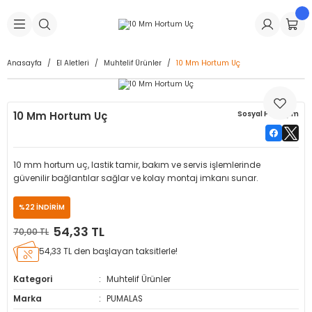
Geri Dön
Geri Dön
Geri Dön
Geri Dön
Geri Dön
Geri Dön
Geri Dön
is Makineleri
Lastikleri
 & Kolonlar
ça
Anasayfa
El Aletleri
Muhtelif Ürünler
10 Mm Hortum Uç
Takma Makineleri
stikleri
astikleri
r
ı
Takma Makinesi Yedek Parçaları
10 Mm Hortum Uç
Sosyal Paylaşım
Makineleri
iği
s İç Lastikleri
Siboplar
Makinesi Yedek Parçaları
eleri
tikleri
kleri
alar
ar
 Hortumları
10 mm hortum uç, lastik tamir, bakım ve servis işlemlerinde
güvenilir bağlantılar sağlar ve kolay montaj imkanı sunar.
ri
astikleri
r
ı & Sibop İlaveleri
a Tüpü
%22 İNDİRİM
arı
ft Dolgu Lastikleri
Lastikleri
ları
ları
i & Spreyler
54,33 TL
70,00 TL
54,33 TL den başlayan taksitlerle!
eleri
ift Dolgu Lastikleri
ri
 Sibop Kapağı
arı
Kategori
Muhtelif Ürünler
Makineleri
ri
kleri
Yamalar
r
Marka
PUMALAS