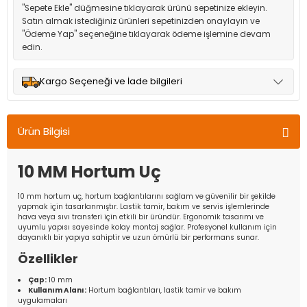
"Sepete Ekle" düğmesine tıklayarak ürünü sepetinize ekleyin.
Satın almak istediğiniz ürünleri sepetinizden onaylayın ve
"Ödeme Yap" seçeneğine tıklayarak ödeme işlemine devam
edin.
Kargo Seçeneği ve İade bilgileri
Müşteri memnuniyetini en üst düzeyde tutmak için anlaşmalı
olduğumuz kargo seçenekleri ile ürünleriniz kısa bir süre içinde
Ürün Bilgisi
adresinize teslim edilir.
10 MM Hortum Uç
10 mm hortum uç, hortum bağlantılarını sağlam ve güvenilir bir şekilde
yapmak için tasarlanmıştır. Lastik tamir, bakım ve servis işlemlerinde
hava veya sıvı transferi için etkili bir üründür. Ergonomik tasarımı ve
uyumlu yapısı sayesinde kolay montaj sağlar. Profesyonel kullanım için
dayanıklı bir yapıya sahiptir ve uzun ömürlü bir performans sunar.
Özellikler
Çap:
10 mm
Kullanım Alanı:
Hortum bağlantıları, lastik tamir ve bakım
uygulamaları