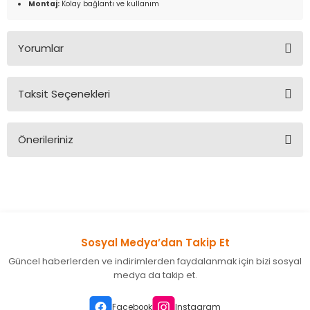
Montaj:
Kolay bağlantı ve kullanım
Yorumlar
Taksit Seçenekleri
Bu ürüne ilk yorumu siz yapın!
Önerileriniz
Yorum Yaz
Bu ürünün fiyat bilgisi, resim, ürün açıklamalarında ve diğer
konularda yetersiz gördüğünüz noktaları öneri formunu
kullanarak tarafımıza iletebilirsiniz.
Görüş ve önerileriniz için teşekkür ederiz.
Sosyal Medya’dan Takip Et
Ürün resmi kalitesiz, bozuk veya görüntülenemiyor.
Güncel haberlerden ve indirimlerden faydalanmak için bizi sosyal
Ürün açıklamasında eksik bilgiler bulunuyor.
medya da takip et.
Ürün bilgilerinde hatalar bulunuyor.
Ürün fiyatı diğer sitelerden daha pahalı.
Facebook
Instagram