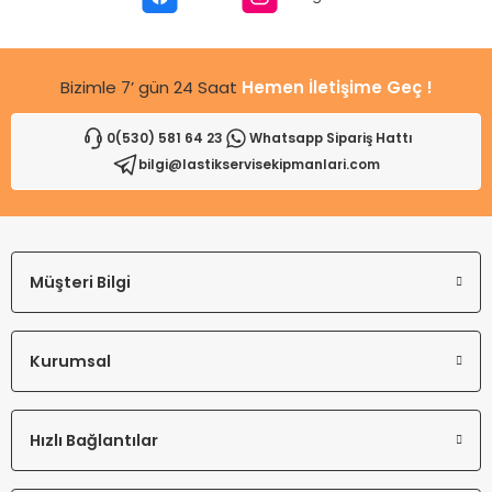
Bu ürüne benzer farklı alternatifler olmalı.
Bizimle 7’ gün 24 Saat
Hemen İletişime Geç !
0(530) 581 64 23
Whatsapp Sipariş Hattı
bilgi@lastikservisekipmanlari.com
Gönder
Müşteri Bilgi
Kurumsal
Hızlı Bağlantılar