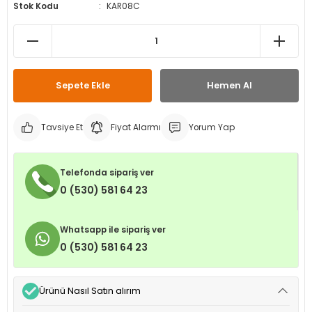
Stok Kodu
KAR08C
leri
ri
et İç Lastikleri
ment
Makineleri
astikleri
i
kleri
Sepete Ekle
Hemen Al
rleri
rı
Tavsiye Et
Fiyat Alarmı
Yorum Yap
Telefonda sipariş ver
0 (530) 581 64 23
Whatsapp ile sipariş ver
0 (530) 581 64 23
Ürünü Nasıl Satın alırım