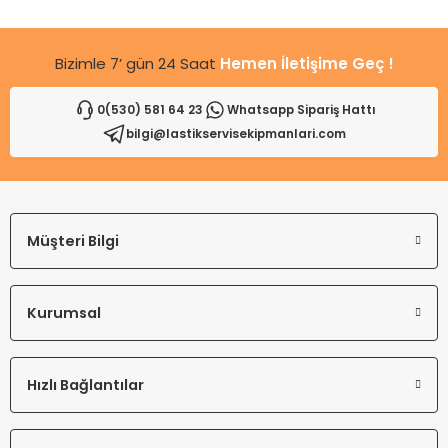
Bu ürüne benzer farklı alternatifler olmalı.
Bizimle 7’ gün 24 Saat
Hemen İletişime Geç !
0(530) 581 64 23
Whatsapp Sipariş Hattı
bilgi@lastikservisekipmanlari.com
Gönder
Müşteri Bilgi
Kurumsal
Hızlı Bağlantılar