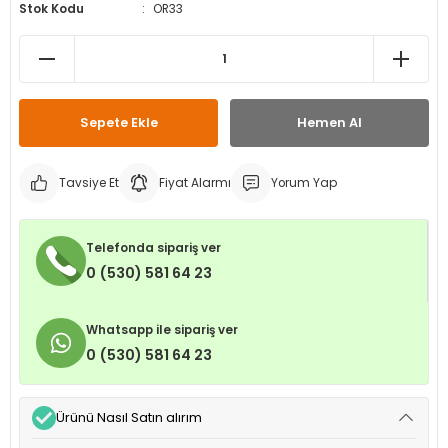
Stok Kodu
OR33
leri
ri
et İç Lastikleri
ment
Makineleri
astikleri
i
kleri
Sepete Ekle
Hemen Al
rleri
rı
Tavsiye Et
Fiyat Alarmı
Yorum Yap
Telefonda sipariş ver
0 (530) 581 64 23
Whatsapp ile sipariş ver
0 (530) 581 64 23
Ürünü Nasıl Satın alırım