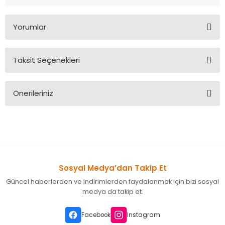
Yorumlar
Taksit Seçenekleri
Bu ürüne ilk yorumu siz yapın!
Önerileriniz
Yorum Yaz
Bu ürünün fiyat bilgisi, resim, ürün açıklamalarında ve diğer
konularda yetersiz gördüğünüz noktaları öneri formunu
kullanarak tarafımıza iletebilirsiniz.
Görüş ve önerileriniz için teşekkür ederiz.
Sosyal Medya’dan Takip Et
Ürün resmi kalitesiz, bozuk veya görüntülenemiyor.
Güncel haberlerden ve indirimlerden faydalanmak için bizi sosyal
Ürün açıklamasında eksik bilgiler bulunuyor.
medya da takip et.
Ürün bilgilerinde hatalar bulunuyor.
Ürün fiyatı diğer sitelerden daha pahalı.
Facebook
Instagram