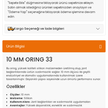
"Sepete Ekle" düğmesine tıklayarak ürünü sepetinize ekleyin.
Satın almak istediğiniz ürünleri sepetinizden onaylayın ve
"Ödeme Yap" seçeneğine tıklayarak ödeme işlemine devam
edin.
Kargo Seçeneği ve İade bilgileri
Müşteri memnuniyetini en üst düzeyde tutmak için anlaşmalı
olduğumuz kargo seçenekleri ile ürünleriniz kısa bir süre içinde
Ürün Bilgisi
adresinize teslim edilir.
10 MM ORING 33
Bu oring, yüksek kaliteli silikon malzemeden üretilmiş olup, jant
bağlantılarında üstün sızdırmazlık sağlar. 10 mm ölçüsü ile çeşitli
endüstriyel ve otomotiv uygulamalarında kullanılmak üzere
tasarlanmıştır. Dayanıklı yapısı sayesinde uzun ömürlü performans sunar.
Özellikler
Ölçüler:
10 mm
Malzeme:
Silikon
Kullanım Alanı:
Jant bağlantıları ve sızdırmazlık uygulamaları
Avantajlar:
Yüksek dayanıklılık, esneklik ve sızdırmazlık