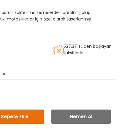
 üstün kaliteli malzemelerden üretilmiş olup
astik, motosikletler için özel olarak tasarlanmış
.
537,37 TL den başlayan
taksitlerle!
leri
Sepete Ekle
Hemen Al