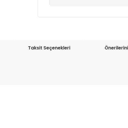
Müşteri memnuniyetini en üst düze
seçenekleri ile ürünleriniz kısa bir sü
Taksit Seçenekleri
Önerilerin
onularda yetersiz gördüğünüz noktaları öneri formunu kullanarak tarafım
Bu ürüne ilk yorumu siz yapın!
Yorum Yaz