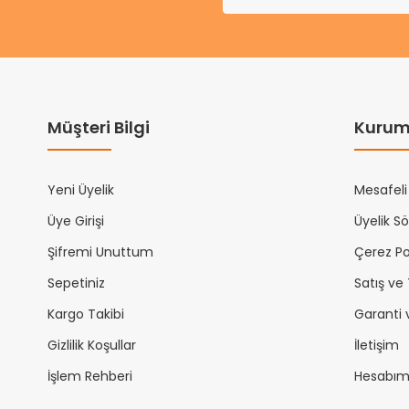
Müşteri Bilgi
Kurum
Yeni Üyelik
Mesafeli
Üye Girişi
Üyelik S
Şifremi Unuttum
Çerez Pol
Sepetiniz
Satış ve
Kargo Takibi
Garanti 
Gizlilik Koşullar
İletişim
İşlem Rehberi
Hesabı