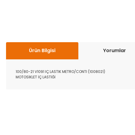
Ürün Bilgisi
Yorumlar
100/80-21 V1091 IÇ LASTIK METRO/CONTI (1008021)
MOTOSİKLET İÇ LASTİĞİ
Bu ürünün fiyat bilgisi, resim, ürün açıklamalarında ve diğer k
Görüş ve önerileriniz için teşekkür ederiz.
Ürün resmi kalitesiz, bozuk veya görüntülenemiyor.
Ürün açıklamasında eksik bilgiler bulunuyor.