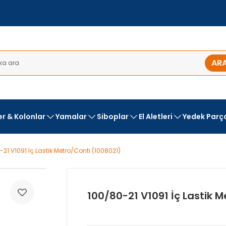
AR
ler & Kolonlar
Yamalar
Siboplar
El Aletleri
Yedek Parç
21 V1091 İç Lastik Metro/Conti (1008021)
100/80-21 V1091 İç Lastik 