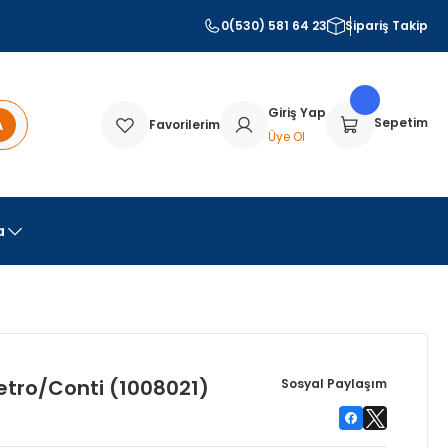
0(530) 581 64 23
Sipariş Takip
Giriş Yap
A
Sepetim
Favorilerim
Üye Ol
a
Metro/Conti (1008021)
Sosyal Paylaşım