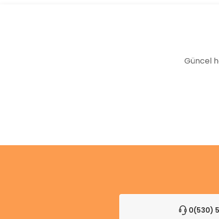
Ürün bilgilerinde hatalar bulunuyor.
Ürün fiyatı diğer sitelerden daha pahalı.
Bu ürüne benzer farklı alternatifler olmalı.
Güncel h
0(530) 5