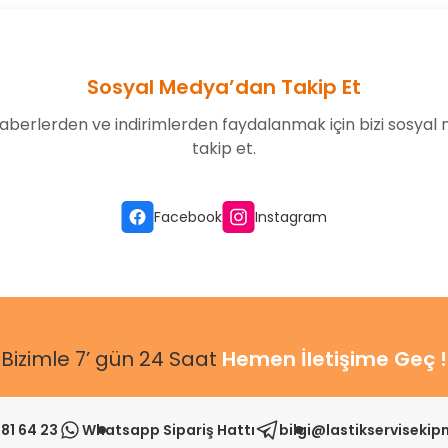
Sosyal Medya’dan Takip Et
aberlerden ve indirimlerden faydalanmak için bizi sosyal
takip et.
Gönder
Facebook
Instagram
Bizimle 7’ gün 24 Saat
Hemen İletişime Geç !
81 64 23
Whatsapp Sipariş Hattı
bilgi@lastikserviseki