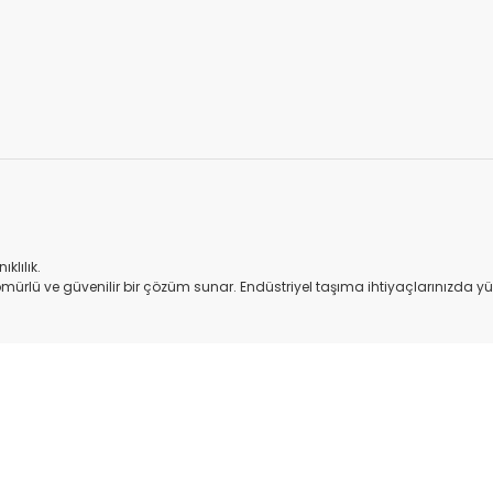
.
klılık.
 ömürlü ve güvenilir bir çözüm sunar. Endüstriyel taşıma ihtiyaçlarınızda y
onularda yetersiz gördüğünüz noktaları öneri formunu kullanarak tarafım
Bu ürüne ilk yorumu siz yapın!
Yorum Yaz