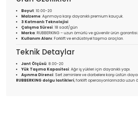
Boyut
: 10.00-20
Malzeme
: Aşınmaya karşı dayanıklı premium kauçuk.
3 Katmanlı Teknolojisi
Çalışma Süresi
: 18 saat/gün
Marka
: RUBBERKING – uzun ömürlü ve güvenilir ürün garantisi
Kullanım Alanı
: Forklift ve endüstriyel taşıma araçları.
Teknik Detaylar
Jant Ölçüsü
: 8.00-20
Yük Taşıma Kapasitesi
: Ağır iş yükleri için dayanıklı yapı.
Aşınma Direnci
: Sert zeminlere ve darbelere karşı üstün dayanı
RUBBERKING dolgu lastikleri
, forklift operasyonlarınızda uzun
Bu ürünün fiyat bilgisi, resim, ürün açıklamalarında ve diğer k
Görüş ve önerileriniz için teşekkür ederiz.
Ürün resmi kalitesiz, bozuk veya görüntülenemiyor.