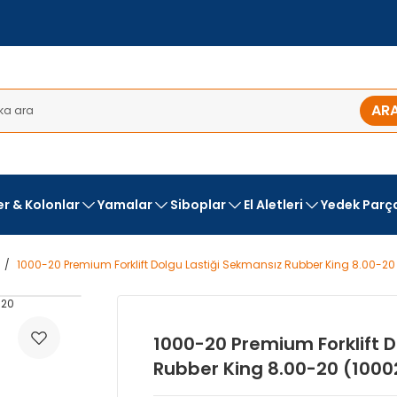
AR
ler & Kolonlar
Yamalar
Siboplar
El Aletleri
Yedek Parç
1000-20 Premium Forklift Dolgu Lastiği Sekmansız Rubber King 8.00-20
1000-20 Premium Forklift D
Rubber King 8.00-20 (1000