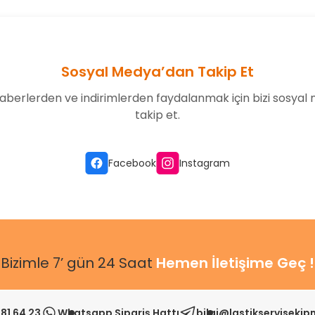
Sosyal Medya’dan Takip Et
aberlerden ve indirimlerden faydalanmak için bizi sosyal
takip et.
Gönder
Facebook
Instagram
Bizimle 7’ gün 24 Saat
Hemen İletişime Geç !
81 64 23
Whatsapp Sipariş Hattı
bilgi@lastikserviseki