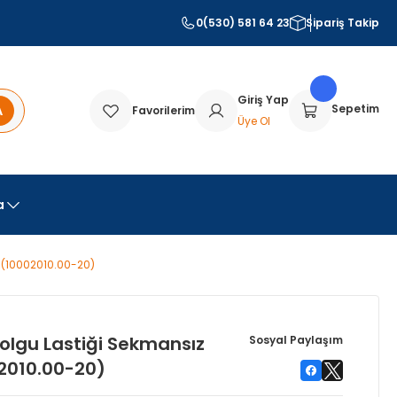
0(530) 581 64 23
Sipariş Takip
Giriş Yap
A
Sepetim
Favorilerim
Üye Ol
a
 (10002010.00-20)
olgu Lastiği Sekmansız
Sosyal Paylaşım
2010.00-20)