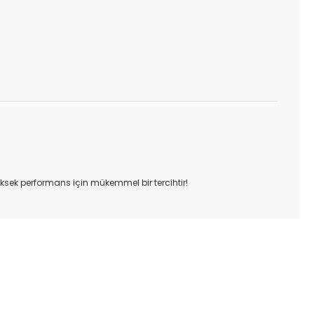
üksek performans için mükemmel bir tercihtir!
ıza iletebilirsiniz.