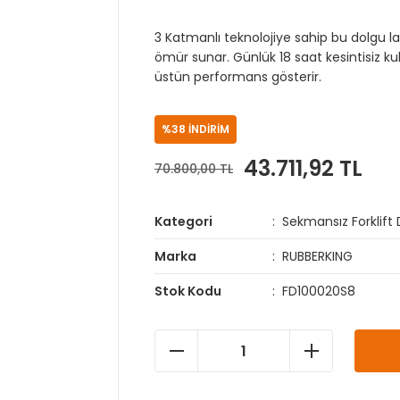
3 Katmanlı teknolojiye sahip bu dolgu la
ömür sunar. Günlük 18 saat kesintisiz kul
üstün performans gösterir.
%38 İNDİRİM
43.711,92 TL
70.800,00 TL
Kategori
Sekmansız Forklift D
Marka
RUBBERKING
Stok Kodu
FD100020S8