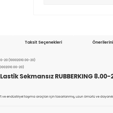
Müşteri memnuniyetini en üst düze
seçenekleri ile ürünleriniz kısa bir sü
Taksit Seçenekleri
Önerilerin
.00-20 (10002010.00-20)
10002010.00-20)
u Lastik Sekmansız RUBBERKING 8.00-
lift ve endüstriyel taşıma araçları için tasarlanmış, uzun ömürlü ve dayanık