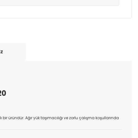
yde tutmak için anlaşmalı olduğumuz kargo
re içinde adresinize teslim edilir.
iz
20
lı bir üründür. Ağır yük taşımacılığı ve zorlu çalışma koşullarında