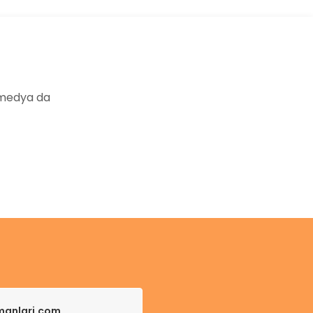
 medya da
pmanlari.com