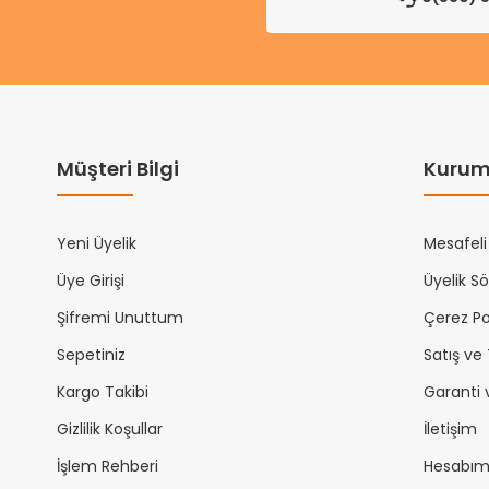
Müşteri Bilgi
Kurum
Yeni Üyelik
Mesafeli
Üye Girişi
Üyelik S
Şifremi Unuttum
Çerez Pol
Sepetiniz
Satış ve
Kargo Takibi
Garanti 
Gizlilik Koşullar
İletişim
İşlem Rehberi
Hesabı