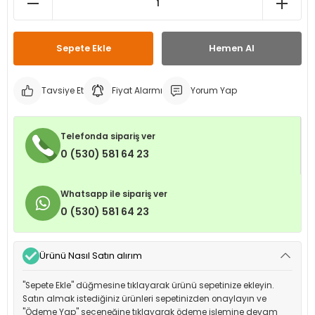
leri
ri
et İç Lastikleri
ment
Sepete Ekle
Hemen Al
Makineleri
astikleri
i
kleri
Tavsiye Et
Fiyat Alarmı
Yorum Yap
rleri
rı
Telefonda sipariş ver
0 (530) 581 64 23
Whatsapp ile sipariş ver
0 (530) 581 64 23
Ürünü Nasıl Satın alırım
"Sepete Ekle" düğmesine tıklayarak ürünü sepetinize ekleyin.
Satın almak istediğiniz ürünleri sepetinizden onaylayın ve
"Ödeme Yap" seçeneğine tıklayarak ödeme işlemine devam