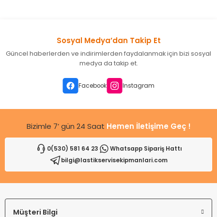
konularda yetersiz gördüğünüz noktaları öneri formunu
kullanarak tarafımıza iletebilirsiniz.
Görüş ve önerileriniz için teşekkür ederiz.
Sosyal Medya’dan Takip Et
Ürün resmi kalitesiz, bozuk veya görüntülenemiyor.
Güncel haberlerden ve indirimlerden faydalanmak için bizi sosyal
Ürün açıklamasında eksik bilgiler bulunuyor.
medya da takip et.
Ürün bilgilerinde hatalar bulunuyor.
Ürün fiyatı diğer sitelerden daha pahalı.
Facebook
Instagram
Bu ürüne benzer farklı alternatifler olmalı.
Bizimle 7’ gün 24 Saat
Hemen İletişime Geç !
0(530) 581 64 23
Whatsapp Sipariş Hattı
bilgi@lastikservisekipmanlari.com
Gönder
Müşteri Bilgi