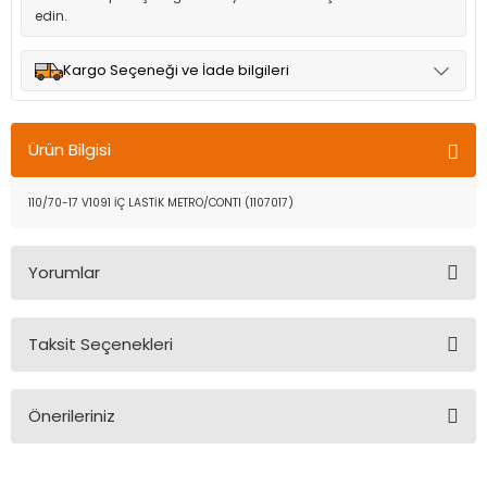
edin.
Kargo Seçeneği ve İade bilgileri
Müşteri memnuniyetini en üst düzeyde tutmak için anlaşmalı
olduğumuz kargo seçenekleri ile ürünleriniz kısa bir süre içinde
Ürün Bilgisi
adresinize teslim edilir.
110/70-17 V1091 İÇ LASTİK METRO/CONTI (1107017)
Yorumlar
Taksit Seçenekleri
Bu ürüne ilk yorumu siz yapın!
Önerileriniz
Yorum Yaz
Bu ürünün fiyat bilgisi, resim, ürün açıklamalarında ve diğer