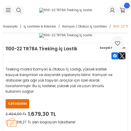
Geri Dön
Geri Dön
Geri Dön
Geri Dön
Geri Dön
Geri Dön
Geri Dön
is Makineleri
Lastikleri
 & Kolonlar
ça
Anasayfa
İç Lastikler & Kolonlar
Kamyon / Otobüs İç Lastikleri
1100-22 TR7
Takma Makineleri
stikleri
astikleri
r
ı
Takma Makinesi Yedek Parçaları
1100-22 TR78A Tireking İç Lastik
Sosyal Paylaşım
Makineleri
iği
s İç Lastikleri
Siboplar
Makinesi Yedek Parçaları
eleri
tikleri
kleri
alar
ar
 Hortumları
Tireking marka Kamyon & Otobüs İç Lastiği, yüksek kaliteli
kauçuk karışımları ve dayanıklı yapılarıyla bilinir. Kamyon ve
ri
astikleri
r
ı & Sibop İlaveleri
a Tüpü
otobüsler gibi ağır yük taşıyan araçlar için özel olarak
tasarlanmıştır. Bu iç lastikler, yüksek yük ve uzun ömürlü
kullanım sağlar.
arı
ft Dolgu Lastikleri
Lastikleri
ları
ları
i & Spreyler
%30 İNDİRİM
eleri
ift Dolgu Lastikleri
ri
 Sibop Kapağı
arı
1.679,30 TL
2.404,00 TL
316,27 TL den başlayan taksitlerle!
Makineleri
ri
kleri
Yamalar
r