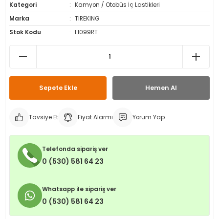
Kategori
Kamyon / Otobüs İç Lastikleri
leri
ri
et İç Lastikleri
ment
Marka
TIREKING
Stok Kodu
L1099RT
Makineleri
astikleri
i
kleri
rleri
rı
Sepete Ekle
Hemen Al
Tavsiye Et
Fiyat Alarmı
Yorum Yap
Telefonda sipariş ver
0 (530) 581 64 23
Whatsapp ile sipariş ver
0 (530) 581 64 23