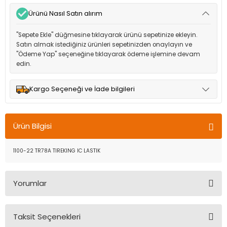
Ürünü Nasıl Satın alırım
"Sepete Ekle" düğmesine tıklayarak ürünü sepetinize ekleyin.
Satın almak istediğiniz ürünleri sepetinizden onaylayın ve
"Ödeme Yap" seçeneğine tıklayarak ödeme işlemine devam
edin.
Kargo Seçeneği ve İade bilgileri
Müşteri memnuniyetini en üst düzeyde tutmak için anlaşmalı
olduğumuz kargo seçenekleri ile ürünleriniz kısa bir süre içinde
Ürün Bilgisi
adresinize teslim edilir.
1100-22 TR78A TIREKING IC LASTIK
Yorumlar
Taksit Seçenekleri
Bu ürüne ilk yorumu siz yapın!