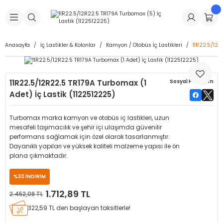
Geri Dön
Geri Dön
Geri Dön
Geri Dön
Geri Dön
Geri Dön
Geri Dön
is Makineleri
Lastikleri
 & Kolonlar
ça
Anasayfa
İç Lastikler & Kolonlar
Kamyon / Otobüs İç Lastikleri
11R22.5/12R
Takma Makineleri
stikleri
astikleri
r
ı
Takma Makinesi Yedek Parçaları
11R22.5/12R22.5 TR179A Turbomax (1
Sosyal Paylaşım
Makineleri
iği
s İç Lastikleri
Siboplar
Makinesi Yedek Parçaları
Adet) İç Lastik (1122512225)
eleri
tikleri
kleri
alar
ar
 Hortumları
Turbomax marka kamyon ve otobüs iç lastikleri, uzun
mesafeli taşımacılık ve şehir içi ulaşımda güvenilir
ri
astikleri
r
ı & Sibop İlaveleri
a Tüpü
performans sağlamak için özel olarak tasarlanmıştır.
Dayanıklı yapıları ve yüksek kaliteli malzeme yapısı ile ön
plana çıkmaktadır.
arı
ft Dolgu Lastikleri
Lastikleri
ları
ları
i & Spreyler
%30 İNDİRİM
eleri
ift Dolgu Lastikleri
ri
 Sibop Kapağı
arı
1.712,89 TL
2.452,08 TL
322,59 TL den başlayan taksitlerle!
Makineleri
ri
kleri
Yamalar
r