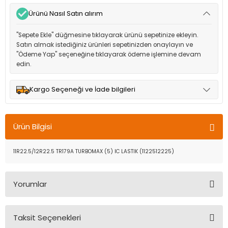
Ürünü Nasıl Satın alırım
"Sepete Ekle" düğmesine tıklayarak ürünü sepetinize ekleyin.
Satın almak istediğiniz ürünleri sepetinizden onaylayın ve
"Ödeme Yap" seçeneğine tıklayarak ödeme işlemine devam
edin.
Kargo Seçeneği ve İade bilgileri
Müşteri memnuniyetini en üst düzeyde tutmak için anlaşmalı
olduğumuz kargo seçenekleri ile ürünleriniz kısa bir süre içinde
Ürün Bilgisi
adresinize teslim edilir.
11R22.5/12R22.5 TR179A TURBOMAX (5) IC LASTIK (1122512225)
Yorumlar
Taksit Seçenekleri
Bu ürüne ilk yorumu siz yapın!