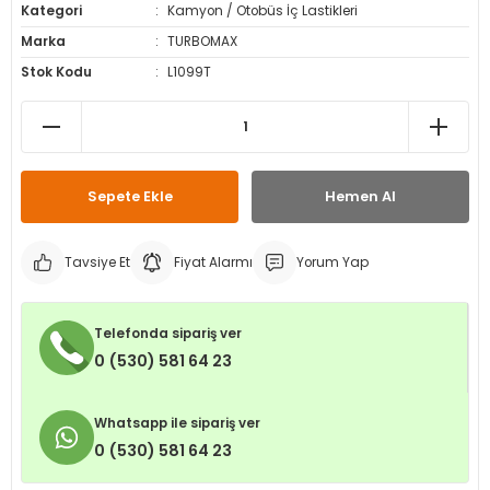
Kategori
Kamyon / Otobüs İç Lastikleri
leri
ri
et İç Lastikleri
ment
Marka
TURBOMAX
Stok Kodu
L1099T
Makineleri
astikleri
i
kleri
rleri
rı
Sepete Ekle
Hemen Al
Tavsiye Et
Fiyat Alarmı
Yorum Yap
Telefonda sipariş ver
0 (530) 581 64 23
Whatsapp ile sipariş ver
0 (530) 581 64 23