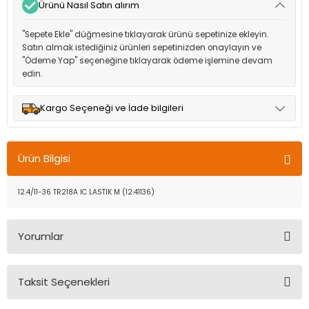
Ürünü Nasıl Satın alırım
"Sepete Ekle" düğmesine tıklayarak ürünü sepetinize ekleyin.
Satın almak istediğiniz ürünleri sepetinizden onaylayın ve
"Ödeme Yap" seçeneğine tıklayarak ödeme işlemine devam
edin.
Kargo Seçeneği ve İade bilgileri
Müşteri memnuniyetini en üst düzeyde tutmak için anlaşmalı
olduğumuz kargo seçenekleri ile ürünleriniz kısa bir süre içinde
Ürün Bilgisi
adresinize teslim edilir.
12.4/11-36 TR218A IC LASTIK M (12.41136)
Yorumlar
Taksit Seçenekleri
Bu ürüne ilk yorumu siz yapın!