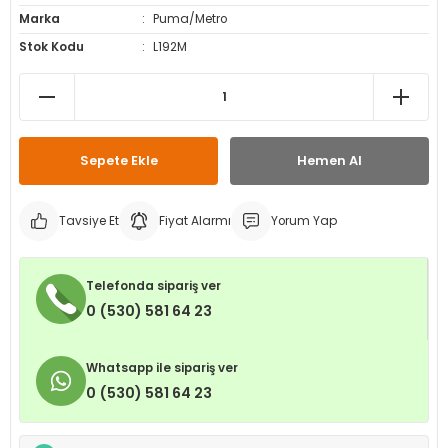
Marka
Puma/Metro
leri
ri
et İç Lastikleri
ment
Stok Kodu
L192M
Makineleri
astikleri
i
kleri
Sepete Ekle
Hemen Al
rleri
rı
Tavsiye Et
Fiyat Alarmı
Yorum Yap
Telefonda sipariş ver
0 (530) 581 64 23
Whatsapp ile sipariş ver
0 (530) 581 64 23