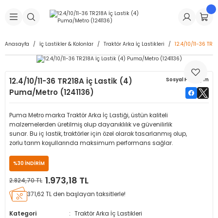
Geri Dön
Geri Dön
Geri Dön
Geri Dön
Geri Dön
Geri Dön
Geri Dön
is Makineleri
Lastikleri
 & Kolonlar
ça
Anasayfa
İç Lastikler & Kolonlar
Traktör Arka İç Lastikleri
12.4/10/11-36 TR2
Takma Makineleri
stikleri
astikleri
r
ı
Takma Makinesi Yedek Parçaları
12.4/10/11-36 TR218A İç Lastik (4)
Sosyal Paylaşım
Makineleri
iği
s İç Lastikleri
Siboplar
Makinesi Yedek Parçaları
Puma/Metro (1241136)
eleri
tikleri
kleri
alar
ar
 Hortumları
Puma Metro marka Traktör Arka İç Lastiği, üstün kaliteli
malzemelerden üretilmiş olup dayanıklılık ve güvenilirlik
ri
astikleri
r
ı & Sibop İlaveleri
a Tüpü
sunar. Bu iç lastik, traktörler için özel olarak tasarlanmış olup,
zorlu tarım koşullarında maksimum performans sağlar.
arı
ft Dolgu Lastikleri
Lastikleri
ları
ları
i & Spreyler
%30 İNDİRİM
1.973,18 TL
2.824,70 TL
eleri
ift Dolgu Lastikleri
ri
 Sibop Kapağı
arı
371,62 TL den başlayan taksitlerle!
Makineleri
ri
kleri
Yamalar
r
Kategori
Traktör Arka İç Lastikleri