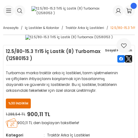
Geri Dön
Geri Dön
Geri Dön
Geri Dön
Geri Dön
Geri Dön
Geri Dön
is Makineleri
Lastikleri
 & Kolonlar
ça
Anasayfa
İç Lastikler & Kolonlar
Traktör Arka İç Lastikleri
12.5/80-15.3 Tr15
Takma Makineleri
stikleri
astikleri
r
ı
Takma Makinesi Yedek Parçaları
12.5/80-15.3 Tr15 İç Lastik (8) Turbomax
Sosyal Paylaşım
Makineleri
iği
s İç Lastikleri
Siboplar
Makinesi Yedek Parçaları
(12580153 )
eleri
tikleri
kleri
alar
ar
 Hortumları
Turbomax marka traktör arka iç lastikleri, tarım işletmelerinin
ve çiftçilerin ihtiyaçlarını karşılamak için tasarlanmış
ri
astikleri
r
ı & Sibop İlaveleri
a Tüpü
dayanıklı ve güvenilir iç lastiklerdir. Bu iç lastikler, traktörlerin
arkasındaki tekerlekler için özel olarak üretilmiştir.
arı
ft Dolgu Lastikleri
Lastikleri
ları
ları
i & Spreyler
%30 İNDİRİM
900,11 TL
1.288,54 TL
eleri
ift Dolgu Lastikleri
ri
 Sibop Kapağı
arı
900,11 TL den başlayan taksitlerle!
Makineleri
ri
kleri
Yamalar
r
Kategori
Traktör Arka İç Lastikleri