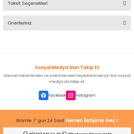
Taksit Seçenekleri
Bu ürüne ilk yorumu siz yapın!
Önerileriniz
Yorum Yaz
Bu ürünün fiyat bilgisi, resim, ürün açıklamalarında ve diğer
konularda yetersiz gördüğünüz noktaları öneri formunu
kullanarak tarafımıza iletebilirsiniz.
Görüş ve önerileriniz için teşekkür ederiz.
Sosyal Medya’dan Takip Et
Ürün resmi kalitesiz, bozuk veya görüntülenemiyor.
Güncel haberlerden ve indirimlerden faydalanmak için bizi sosyal
Ürün açıklamasında eksik bilgiler bulunuyor.
medya da takip et.
Ürün bilgilerinde hatalar bulunuyor.
Ürün fiyatı diğer sitelerden daha pahalı.
Facebook
Instagram
Bu ürüne benzer farklı alternatifler olmalı.
Bizimle 7’ gün 24 Saat
Hemen İletişime Geç !