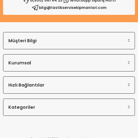
0(530) 581 64 23
Whatsapp Sipariş Hattı
bilgi@lastikservisekipmanlari.com
Gönder
Müşteri Bilgi
Kurumsal
Hızlı Bağlantılar
Kategoriler