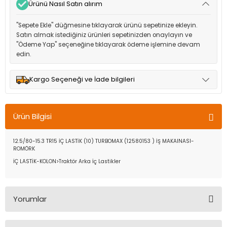
Ürünü Nasıl Satın alırım
"Sepete Ekle" düğmesine tıklayarak ürünü sepetinize ekleyin.
Satın almak istediğiniz ürünleri sepetinizden onaylayın ve
"Ödeme Yap" seçeneğine tıklayarak ödeme işlemine devam
edin.
Kargo Seçeneği ve İade bilgileri
Müşteri memnuniyetini en üst düzeyde tutmak için anlaşmalı
olduğumuz kargo seçenekleri ile ürünleriniz kısa bir süre içinde
Ürün Bilgisi
adresinize teslim edilir.
12.5/80-15.3 TR15 İÇ LASTİK (10) TURBOMAX (12580153 ) İŞ MAKAINASI-
ROMÖRK
İÇ LASTİK-KOLON>Traktör Arka İç Lastikler
Yorumlar