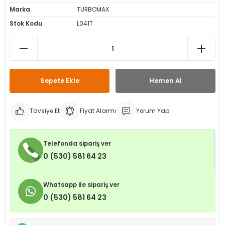
Marka
TURBOMAX
leri
ri
et İç Lastikleri
ment
Stok Kodu
L041T
Makineleri
astikleri
i
kleri
Sepete Ekle
Hemen Al
rleri
rı
Tavsiye Et
Fiyat Alarmı
Yorum Yap
Telefonda sipariş ver
0 (530) 581 64 23
Whatsapp ile sipariş ver
0 (530) 581 64 23