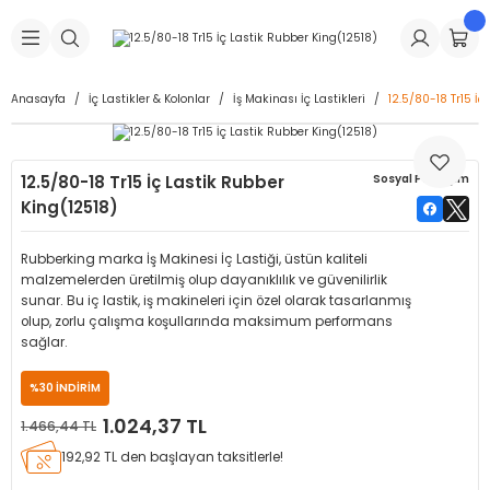
Geri Dön
Geri Dön
Geri Dön
Geri Dön
Geri Dön
Geri Dön
Geri Dön
is Makineleri
Lastikleri
 & Kolonlar
ça
Anasayfa
İç Lastikler & Kolonlar
İş Makinası İç Lastikleri
12.5/80-18 Tr15 İç
Takma Makineleri
stikleri
astikleri
r
ı
Takma Makinesi Yedek Parçaları
12.5/80-18 Tr15 İç Lastik Rubber
Sosyal Paylaşım
Makineleri
iği
s İç Lastikleri
Siboplar
Makinesi Yedek Parçaları
King(12518)
eleri
tikleri
kleri
alar
ar
 Hortumları
Rubberking marka İş Makinesi İç Lastiği, üstün kaliteli
malzemelerden üretilmiş olup dayanıklılık ve güvenilirlik
ri
astikleri
r
ı & Sibop İlaveleri
a Tüpü
sunar. Bu iç lastik, iş makineleri için özel olarak tasarlanmış
olup, zorlu çalışma koşullarında maksimum performans
sağlar.
arı
ft Dolgu Lastikleri
Lastikleri
ları
ları
i & Spreyler
%30 İNDİRİM
eleri
ift Dolgu Lastikleri
ri
 Sibop Kapağı
arı
1.024,37 TL
1.466,44 TL
192,92 TL den başlayan taksitlerle!
Makineleri
ri
kleri
Yamalar
r