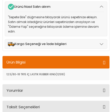
Ürünü Nasıl Satın alırım
"Sepete Ekle" düğmesine tıklayarak ürünü sepetinize ekleyin.
Satın almak istediğiniz ürünleri sepetinizden onaylayın ve
"Ödeme Yap" seçeneğine tıklayarak ödeme işlemine devam
edin.
Kargo Seçeneği ve İade bilgileri
Müşteri memnuniyetini en üst düzeyde tutmak için anlaşmalı
olduğumuz kargo seçenekleri ile ürünleriniz kısa bir süre içinde
Ürün Bilgisi
adresinize teslim edilir.
12.5/80-18 TR15 IÇ LASTIK RUBBER KING(12518)
Yorumlar
Taksit Seçenekleri
Bu ürüne ilk yorumu siz yapın!