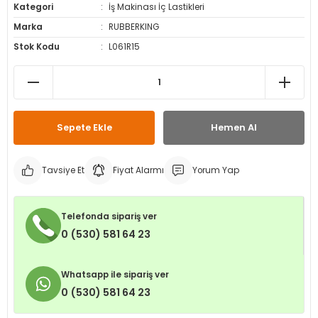
Kategori
İş Makinası İç Lastikleri
leri
ri
et İç Lastikleri
ment
Marka
RUBBERKING
Stok Kodu
L061R15
Makineleri
astikleri
i
kleri
rleri
rı
Sepete Ekle
Hemen Al
Tavsiye Et
Fiyat Alarmı
Yorum Yap
Telefonda sipariş ver
0 (530) 581 64 23
Whatsapp ile sipariş ver
0 (530) 581 64 23