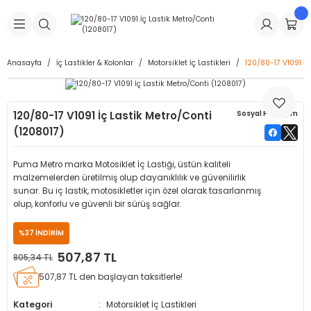
Geri Dön
Geri Dön
Geri Dön
Geri Dön
Geri Dön
Geri Dön
Geri Dön
is Makineleri
Lastikleri
 & Kolonlar
ça
Anasayfa
İç Lastikler & Kolonlar
Motorsiklet İç Lastikleri
120/80-17 V1091 İç
Takma Makineleri
stikleri
astikleri
r
ı
Takma Makinesi Yedek Parçaları
120/80-17 V1091 İç Lastik Metro/Conti
Sosyal Paylaşım
Makineleri
iği
s İç Lastikleri
Siboplar
Makinesi Yedek Parçaları
(1208017)
eleri
tikleri
kleri
alar
ar
 Hortumları
Puma Metro marka Motosiklet İç Lastiği, üstün kaliteli
malzemelerden üretilmiş olup dayanıklılık ve güvenilirlik
ri
astikleri
r
ı & Sibop İlaveleri
a Tüpü
sunar. Bu iç lastik, motosikletler için özel olarak tasarlanmış
olup, konforlu ve güvenli bir sürüş sağlar.
arı
ft Dolgu Lastikleri
Lastikleri
ları
ları
i & Spreyler
%37 İNDİRİM
507,87 TL
805,34 TL
eleri
ift Dolgu Lastikleri
ri
 Sibop Kapağı
arı
507,87 TL den başlayan taksitlerle!
Makineleri
ri
kleri
Yamalar
r
Kategori
Motorsiklet İç Lastikleri