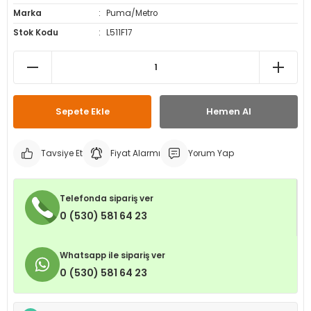
Marka
Puma/Metro
leri
ri
et İç Lastikleri
ment
Stok Kodu
L511F17
Makineleri
astikleri
i
kleri
Sepete Ekle
Hemen Al
rleri
rı
Tavsiye Et
Fiyat Alarmı
Yorum Yap
Telefonda sipariş ver
0 (530) 581 64 23
Whatsapp ile sipariş ver
0 (530) 581 64 23