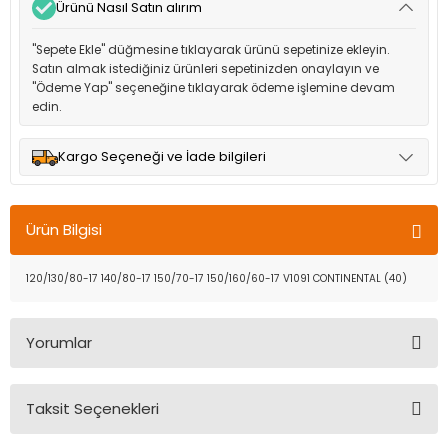
Ürünü Nasıl Satın alırım
"Sepete Ekle" düğmesine tıklayarak ürünü sepetinize ekleyin.
Satın almak istediğiniz ürünleri sepetinizden onaylayın ve
"Ödeme Yap" seçeneğine tıklayarak ödeme işlemine devam
edin.
Kargo Seçeneği ve İade bilgileri
Müşteri memnuniyetini en üst düzeyde tutmak için anlaşmalı
olduğumuz kargo seçenekleri ile ürünleriniz kısa bir süre içinde
Ürün Bilgisi
adresinize teslim edilir.
120/130/80-17 140/80-17 150/70-17 150/160/60-17 V1091 CONTINENTAL (40)
Yorumlar
Taksit Seçenekleri
Bu ürüne ilk yorumu siz yapın!