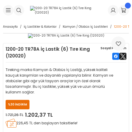
Geri Dön
Geri Dön
Geri Dön
Geri Dön
Geri Dön
Geri Dön
Geri Dön
is Makineleri
Lastikleri
 & Kolonlar
ça
Anasayfa
İç Lastikler & Kolonlar
Kamyon / Otobüs İç Lastikleri
1200-20 TR7
Takma Makineleri
stikleri
astikleri
r
ı
Takma Makinesi Yedek Parçaları
1200-20 TR78A İç Lastik (6) Tıre Kıng
Sosyal Paylaşım
Makineleri
iği
s İç Lastikleri
Siboplar
Makinesi Yedek Parçaları
(120020)
eleri
tikleri
kleri
alar
ar
 Hortumları
Tireking marka Kamyon & Otobüs İç Lastiği, yüksek kaliteli
kauçuk karışımları ve dayanıklı yapılarıyla bilinir. Kamyon ve
ri
astikleri
r
ı & Sibop İlaveleri
a Tüpü
otobüsler gibi ağır yük taşıyan araçlar için özel olarak
tasarlanmıştır. Bu iç lastikler, yüksek yük ve uzun ömürlü
kullanım sağlar.
arı
ft Dolgu Lastikleri
Lastikleri
ları
ları
i & Spreyler
%30 İNDİRİM
eleri
ift Dolgu Lastikleri
ri
 Sibop Kapağı
arı
1.202,37 TL
1.721,26 TL
226,45 TL den başlayan taksitlerle!
Makineleri
ri
kleri
Yamalar
r