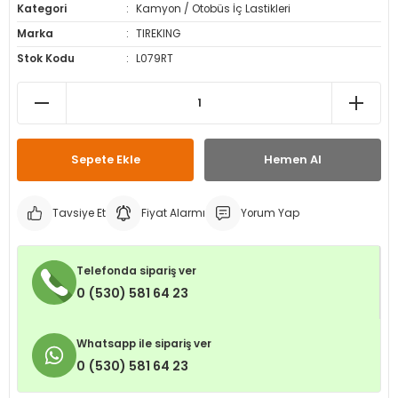
Kategori
Kamyon / Otobüs İç Lastikleri
leri
ri
et İç Lastikleri
ment
Marka
TIREKING
Stok Kodu
L079RT
Makineleri
astikleri
i
kleri
rleri
rı
Sepete Ekle
Hemen Al
Tavsiye Et
Fiyat Alarmı
Yorum Yap
Telefonda sipariş ver
0 (530) 581 64 23
Whatsapp ile sipariş ver
0 (530) 581 64 23