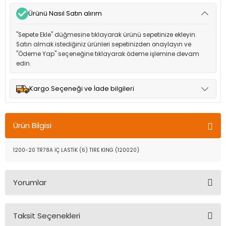
Ürünü Nasıl Satın alırım
"Sepete Ekle" düğmesine tıklayarak ürünü sepetinize ekleyin.
Satın almak istediğiniz ürünleri sepetinizden onaylayın ve
"Ödeme Yap" seçeneğine tıklayarak ödeme işlemine devam
edin.
Kargo Seçeneği ve İade bilgileri
Müşteri memnuniyetini en üst düzeyde tutmak için anlaşmalı
olduğumuz kargo seçenekleri ile ürünleriniz kısa bir süre içinde
Ürün Bilgisi
adresinize teslim edilir.
1200-20 TR78A İÇ LASTİK (6) TIRE KING (120020)
Yorumlar
Taksit Seçenekleri
Bu ürüne ilk yorumu siz yapın!