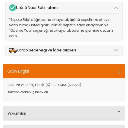
Ürünü Nasıl Satın alırım
"Sepete Ekle" düğmesine tıklayarak ürünü sepetinize ekleyin.
Satın almak istediğiniz ürünleri sepetinizden onaylayın ve
"Ödeme Yap" seçeneğine tıklayarak ödeme işlemine devam
edin.
Kargo Seçeneği ve İade bilgileri
Müşteri memnuniyetini en üst düzeyde tutmak için anlaşmalı
olduğumuz kargo seçenekleri ile ürünleriniz kısa bir süre içinde
Ürün Bilgisi
adresinize teslim edilir.
1200-20 V3065 İÇ LASTİK (6) TURBOMAX (120020)
Kamyon otobüs iç lastikleri
Yorumlar