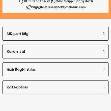
0(530) 581 64 23
Whatsapp Sipariş Hattı
bilgi@lastikservisekipmanlari.com
Gönder
Müşteri Bilgi
Kurumsal
Hızlı Bağlantılar
Kategoriler