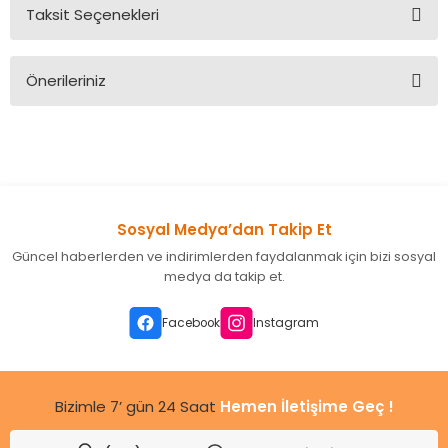
Taksit Seçenekleri
Bu ürüne ilk yorumu siz yapın!
Önerileriniz
Yorum Yaz
Bu ürünün fiyat bilgisi, resim, ürün açıklamalarında ve diğer
konularda yetersiz gördüğünüz noktaları öneri formunu
kullanarak tarafımıza iletebilirsiniz.
Görüş ve önerileriniz için teşekkür ederiz.
Sosyal Medya’dan Takip Et
Ürün resmi kalitesiz, bozuk veya görüntülenemiyor.
Güncel haberlerden ve indirimlerden faydalanmak için bizi sosyal
Ürün açıklamasında eksik bilgiler bulunuyor.
medya da takip et.
Ürün bilgilerinde hatalar bulunuyor.
Ürün fiyatı diğer sitelerden daha pahalı.
Facebook
Instagram
Bu ürüne benzer farklı alternatifler olmalı.
Bizimle 7’ gün 24 Saat
Hemen İletişime Geç !