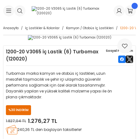
Geri Dön
Geri Dön
Geri Dön
Geri Dön
Geri Dön
Geri Dön
Geri Dön
is Makineleri
Lastikleri
 & Kolonlar
ça
Anasayfa
İç Lastikler & Kolonlar
Kamyon / Otobüs İç Lastikleri
1200-20 V3
Takma Makineleri
stikleri
astikleri
r
ı
Takma Makinesi Yedek Parçaları
1200-20 V3065 İç Lastik (6) Turbomax
Sosyal Paylaşım
Makineleri
iği
s İç Lastikleri
Siboplar
Makinesi Yedek Parçaları
(120020)
eleri
tikleri
kleri
alar
ar
 Hortumları
Turbomax marka kamyon ve otobüs iç lastikleri, uzun
mesafeli taşımacılık ve şehir içi ulaşımda güvenilir
ri
astikleri
r
ı & Sibop İlaveleri
a Tüpü
performans sağlamak için özel olarak tasarlanmıştır.
Dayanıklı yapıları ve yüksek kaliteli malzeme yapısı ile ön
plana çıkmaktadır.
arı
ft Dolgu Lastikleri
Lastikleri
ları
ları
i & Spreyler
%30 İNDİRİM
eleri
ift Dolgu Lastikleri
ri
 Sibop Kapağı
arı
1.276,27 TL
1.827,04 TL
240,36 TL den başlayan taksitlerle!
Makineleri
ri
kleri
Yamalar
r