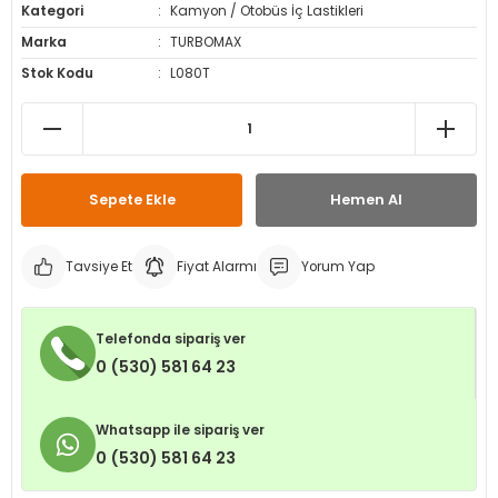
Kategori
Kamyon / Otobüs İç Lastikleri
leri
ri
et İç Lastikleri
ment
Marka
TURBOMAX
Stok Kodu
L080T
Makineleri
astikleri
i
kleri
rleri
rı
Sepete Ekle
Hemen Al
Tavsiye Et
Fiyat Alarmı
Yorum Yap
Telefonda sipariş ver
0 (530) 581 64 23
Whatsapp ile sipariş ver
0 (530) 581 64 23