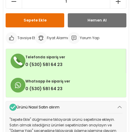
leri
ri
et İç Lastikleri
ment
Sepete Ekle
Hemen Al
Makineleri
astikleri
i
kleri
Tavsiye Et
Fiyat Alarmı
Yorum Yap
rleri
rı
Telefonda sipariş ver
0 (530) 581 64 23
Whatsapp ile sipariş ver
0 (530) 581 64 23
Ürünü Nasıl Satın alırım
"Sepete Ekle" düğmesine tıklayarak ürünü sepetinize ekleyin.
Satın almak istediğiniz ürünleri sepetinizden onaylayın ve
"Ödeme Yap" seçeneğine tıklayarak ödeme işlemine devam