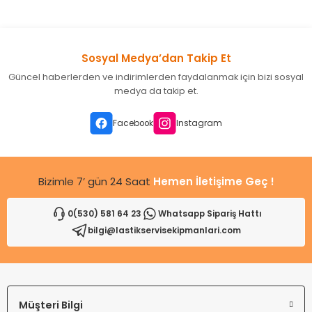
konularda yetersiz gördüğünüz noktaları öneri formunu
kullanarak tarafımıza iletebilirsiniz.
Görüş ve önerileriniz için teşekkür ederiz.
Sosyal Medya’dan Takip Et
Ürün resmi kalitesiz, bozuk veya görüntülenemiyor.
Güncel haberlerden ve indirimlerden faydalanmak için bizi sosyal
Ürün açıklamasında eksik bilgiler bulunuyor.
medya da takip et.
Ürün bilgilerinde hatalar bulunuyor.
Ürün fiyatı diğer sitelerden daha pahalı.
Facebook
Instagram
Bu ürüne benzer farklı alternatifler olmalı.
Bizimle 7’ gün 24 Saat
Hemen İletişime Geç !
0(530) 581 64 23
Whatsapp Sipariş Hattı
bilgi@lastikservisekipmanlari.com
Gönder
Müşteri Bilgi