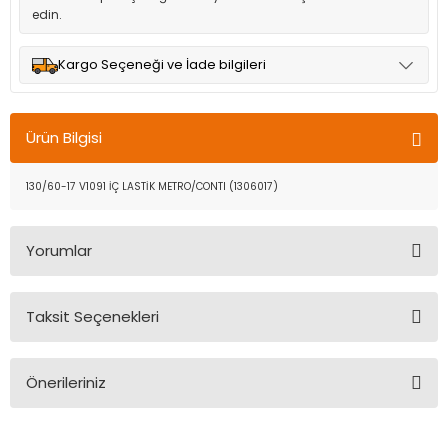
edin.
Kargo Seçeneği ve İade bilgileri
Müşteri memnuniyetini en üst düzeyde tutmak için anlaşmalı
olduğumuz kargo seçenekleri ile ürünleriniz kısa bir süre içinde
Ürün Bilgisi
adresinize teslim edilir.
130/60-17 V1091 İÇ LASTİK METRO/CONTI (1306017)
Yorumlar
Taksit Seçenekleri
Bu ürüne ilk yorumu siz yapın!
Önerileriniz
Yorum Yaz
Bu ürünün fiyat bilgisi, resim, ürün açıklamalarında ve diğer