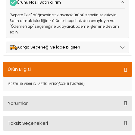
Ürünü Nasıl Satın alırım
"Sepete Ekle" düğmesine tıklayarak ürünü sepetinize ekleyin.
Satın almak istediğiniz ürünleri sepetinizden onaylayın ve
"Ödeme Yap" seçeneğine tıklayarak ödeme işlemine devam
edin.
Kargo Seçeneği ve İade bilgileri
Müşteri memnuniyetini en üst düzeyde tutmak için anlaşmalı
olduğumuz kargo seçenekleri ile ürünleriniz kısa bir süre içinde
Ürün Bilgisi
adresinize teslim edilir.
130/70-19 V1091 iÇ LASTİK METRO/CONTI (1307019)
Yorumlar
Taksit Seçenekleri
Bu ürüne ilk yorumu siz yapın!