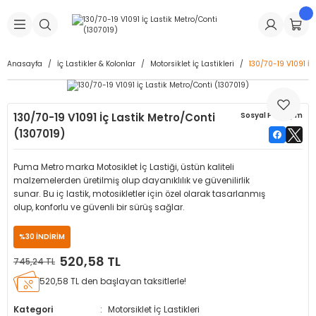
Geri Dön
Geri Dön
Geri Dön
Geri Dön
Geri Dön
Geri Dön
Geri Dön
is Makineleri
Lastikleri
 & Kolonlar
ça
Anasayfa
İç Lastikler & Kolonlar
Motorsiklet İç Lastikleri
130/70-19 V1091 İç
Takma Makineleri
stikleri
astikleri
r
ı
Takma Makinesi Yedek Parçaları
130/70-19 V1091 İç Lastik Metro/Conti
Sosyal Paylaşım
Makineleri
iği
s İç Lastikleri
Siboplar
Makinesi Yedek Parçaları
(1307019)
eleri
tikleri
kleri
alar
ar
 Hortumları
Puma Metro marka Motosiklet İç Lastiği, üstün kaliteli
malzemelerden üretilmiş olup dayanıklılık ve güvenilirlik
ri
astikleri
r
ı & Sibop İlaveleri
a Tüpü
sunar. Bu iç lastik, motosikletler için özel olarak tasarlanmış
olup, konforlu ve güvenli bir sürüş sağlar.
arı
ft Dolgu Lastikleri
Lastikleri
ları
ları
i & Spreyler
%30 İNDİRİM
520,58 TL
745,24 TL
eleri
ift Dolgu Lastikleri
ri
 Sibop Kapağı
arı
520,58 TL den başlayan taksitlerle!
Makineleri
ri
kleri
Yamalar
r
Kategori
Motorsiklet İç Lastikleri