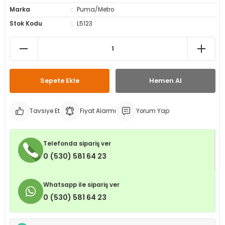
Marka
Puma/Metro
leri
ri
et İç Lastikleri
ment
Stok Kodu
L5123
Makineleri
astikleri
i
kleri
Sepete Ekle
Hemen Al
rleri
rı
Tavsiye Et
Fiyat Alarmı
Yorum Yap
Telefonda sipariş ver
0 (530) 581 64 23
Whatsapp ile sipariş ver
0 (530) 581 64 23