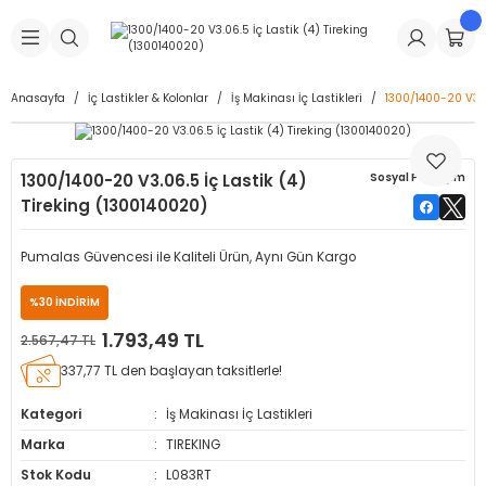
Geri Dön
Geri Dön
Geri Dön
Geri Dön
Geri Dön
Geri Dön
Geri Dön
is Makineleri
Lastikleri
 & Kolonlar
ça
Anasayfa
İç Lastikler & Kolonlar
İş Makinası İç Lastikleri
1300/1400-20 V3.0
Takma Makineleri
stikleri
astikleri
r
ı
Takma Makinesi Yedek Parçaları
1300/1400-20 V3.06.5 İç Lastik (4)
Sosyal Paylaşım
Makineleri
iği
s İç Lastikleri
Siboplar
Makinesi Yedek Parçaları
Tireking (1300140020)
eleri
tikleri
kleri
alar
ar
 Hortumları
Pumalas Güvencesi ile Kaliteli Ürün, Aynı Gün Kargo
ri
astikleri
r
ı & Sibop İlaveleri
a Tüpü
%30 İNDİRİM
1.793,49 TL
2.567,47 TL
arı
ft Dolgu Lastikleri
Lastikleri
ları
ları
i & Spreyler
337,77 TL den başlayan taksitlerle!
eleri
ift Dolgu Lastikleri
ri
 Sibop Kapağı
arı
Kategori
İş Makinası İç Lastikleri
Marka
TIREKING
Makineleri
ri
kleri
Yamalar
r
Stok Kodu
L083RT