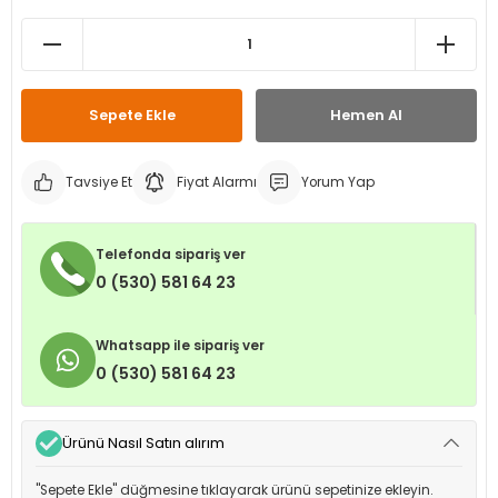
leri
ri
et İç Lastikleri
ment
Makineleri
astikleri
i
Sepete Ekle
Hemen Al
kleri
Tavsiye Et
Fiyat Alarmı
Yorum Yap
rleri
rı
Telefonda sipariş ver
0 (530) 581 64 23
Whatsapp ile sipariş ver
0 (530) 581 64 23
Ürünü Nasıl Satın alırım
"Sepete Ekle" düğmesine tıklayarak ürünü sepetinize ekleyin.