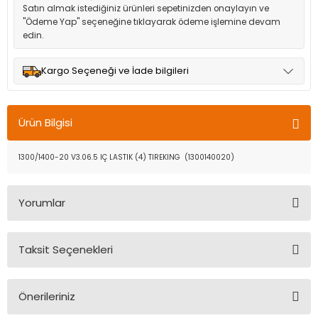
Satın almak istediğiniz ürünleri sepetinizden onaylayın ve
"Ödeme Yap" seçeneğine tıklayarak ödeme işlemine devam
edin.
Kargo Seçeneği ve İade bilgileri
Müşteri memnuniyetini en üst düzeyde tutmak için anlaşmalı
olduğumuz kargo seçenekleri ile ürünleriniz kısa bir süre içinde
Ürün Bilgisi
adresinize teslim edilir.
1300/1400-20 V3.06.5 IÇ LASTIK (4) TIREKING (1300140020)
Yorumlar
Taksit Seçenekleri
Bu ürüne ilk yorumu siz yapın!
Önerileriniz
Yorum Yaz