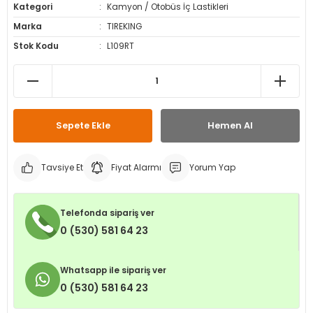
Kategori
Kamyon / Otobüs İç Lastikleri
leri
ri
et İç Lastikleri
ment
Marka
TIREKING
Stok Kodu
L109RT
Makineleri
astikleri
i
kleri
rleri
rı
Sepete Ekle
Hemen Al
Tavsiye Et
Fiyat Alarmı
Yorum Yap
Telefonda sipariş ver
0 (530) 581 64 23
Whatsapp ile sipariş ver
0 (530) 581 64 23