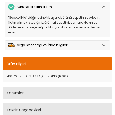
Ürünü Nasıl Satın alırım
"Sepete Ekle" düğmesine tıklayarak ürünü sepetinize ekleyin.
Satın almak istediğiniz ürünleri sepetinizden onaylayın ve
"Ödeme Yap" seçeneğine tıklayarak ödeme işlemine devam
edin.
Kargo Seçeneği ve İade bilgileri
Müşteri memnuniyetini en üst düzeyde tutmak için anlaşmalı
olduğumuz kargo seçenekleri ile ürünleriniz kısa bir süre içinde
Ürün Bilgisi
adresinize teslim edilir.
1400-24 TR179A İÇ LASTİK (4) TIREKING (140024)
Yorumlar
Taksit Seçenekleri
Bu ürüne ilk yorumu siz yapın!