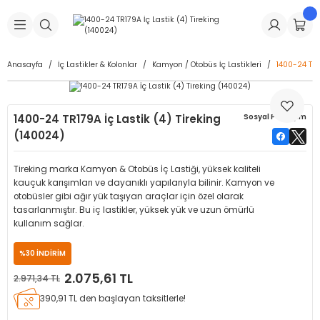
Geri Dön
Geri Dön
Geri Dön
Geri Dön
Geri Dön
Geri Dön
Geri Dön
is Makineleri
Lastikleri
 & Kolonlar
ça
Anasayfa
İç Lastikler & Kolonlar
Kamyon / Otobüs İç Lastikleri
1400-24 TR1
Takma Makineleri
stikleri
astikleri
r
ı
Takma Makinesi Yedek Parçaları
1400-24 TR179A İç Lastik (4) Tireking
Sosyal Paylaşım
Makineleri
iği
s İç Lastikleri
Siboplar
Makinesi Yedek Parçaları
(140024)
eleri
tikleri
kleri
alar
ar
 Hortumları
Tireking marka Kamyon & Otobüs İç Lastiği, yüksek kaliteli
kauçuk karışımları ve dayanıklı yapılarıyla bilinir. Kamyon ve
ri
astikleri
r
ı & Sibop İlaveleri
a Tüpü
otobüsler gibi ağır yük taşıyan araçlar için özel olarak
tasarlanmıştır. Bu iç lastikler, yüksek yük ve uzun ömürlü
kullanım sağlar.
arı
ft Dolgu Lastikleri
Lastikleri
ları
ları
i & Spreyler
%30 İNDİRİM
eleri
ift Dolgu Lastikleri
ri
 Sibop Kapağı
arı
2.075,61 TL
2.971,34 TL
390,91 TL den başlayan taksitlerle!
Makineleri
ri
kleri
Yamalar
r