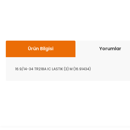
Ürün Bilgisi
Yorumlar
16.9/14-34 TR218A IC LASTIK (3) M (16.91434)
Bu ürünün fiyat bilgisi, resim, ürün açıklamalarında ve diğer k
Görüş ve önerileriniz için teşekkür ederiz.
Ürün resmi kalitesiz, bozuk veya görüntülenemiyor.
Ürün açıklamasında eksik bilgiler bulunuyor.
Ürün bilgilerinde hatalar bulunuyor.