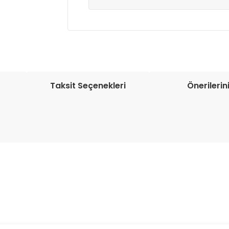
Müşteri memnuniyetini en üst düze
seçenekleri ile ürünleriniz kısa bir sü
Taksit Seçenekleri
Önerilerin
onularda yetersiz gördüğünüz noktaları öneri formunu kullanarak tarafım
Bu ürüne ilk yorumu siz yapın!
Yorum Yaz