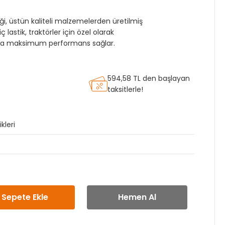
i, üstün kaliteli malzemelerden üretilmiş
iç lastik, traktörler için özel olarak
ında maksimum performans sağlar.
594,58 TL den başlayan
taksitlerle!
kleri
Sepete Ekle
Hemen Al