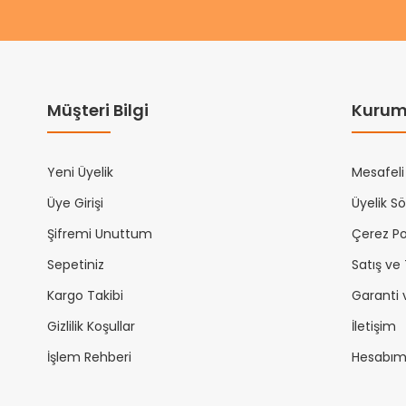
Müşteri Bilgi
Kurum
Yeni Üyelik
Mesafeli
Üye Girişi
Üyelik S
Şifremi Unuttum
Çerez Pol
Sepetiniz
Satış ve
Kargo Takibi
Garanti 
Gizlilik Koşullar
İletişim
İşlem Rehberi
Hesabı