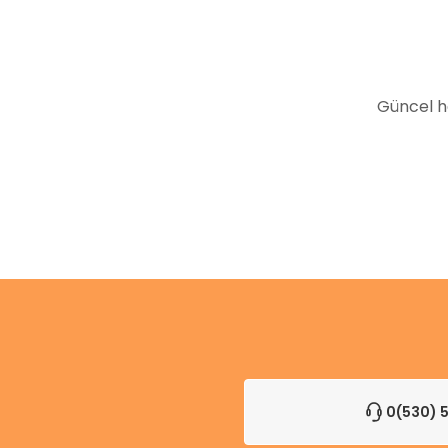
Ürün fiyatı diğer sitelerden daha pahalı.
Bu ürüne benzer farklı alternatifler olmalı.
Güncel h
0(530) 5