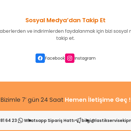
Sosyal Medya’dan Takip Et
aberlerden ve indirimlerden faydalanmak için bizi sosyal
takip et.
Gönder
Facebook
Instagram
Bizimle 7’ gün 24 Saat
Hemen İletişime Geç !
81 64 23
Whatsapp Sipariş Hattı
bilgi@lastikserviseki