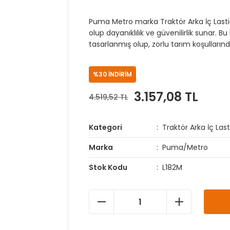
Puma Metro marka Traktör Arka İç Lastiğ
olup dayanıklılık ve güvenilirlik sunar. Bu 
tasarlanmış olup, zorlu tarım koşullar
%30 İNDİRİM
3.157,08 TL
4.519,52 TL
Kategori
Traktör Arka İç Lasti
Marka
Puma/Metro
Stok Kodu
L182M