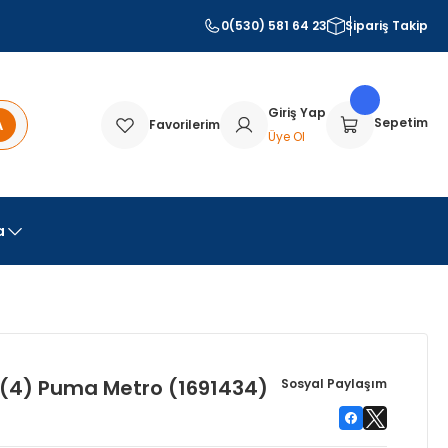
0(530) 581 64 23
Sipariş Takip
Giriş Yap
A
Sepetim
Favorilerim
Üye Ol
a
k (4) Puma Metro (1691434)
Sosyal Paylaşım