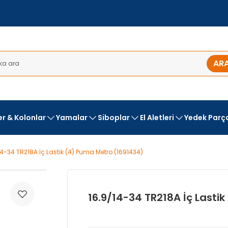
AR
ler & Kolonlar
Yamalar
Siboplar
El Aletleri
Yedek Parç
14-34 TR218A İç Lastik (4) Puma Metro (1691434)
16.9/14-34 TR218A İç Lasti