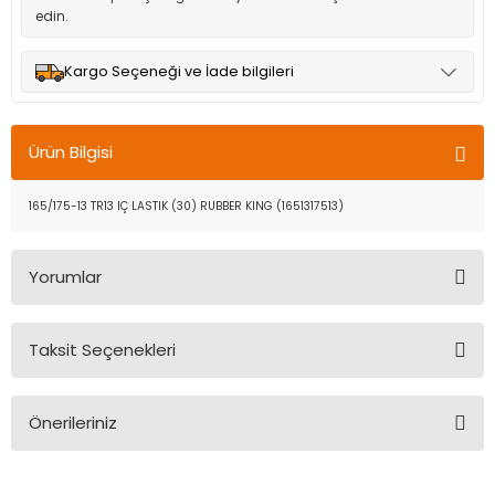
edin.
Kargo Seçeneği ve İade bilgileri
Müşteri memnuniyetini en üst düzeyde tutmak için anlaşmalı
olduğumuz kargo seçenekleri ile ürünleriniz kısa bir süre içinde
Ürün Bilgisi
adresinize teslim edilir.
165/175-13 TR13 IÇ LASTIK (30) RUBBER KING (1651317513)
Yorumlar
Taksit Seçenekleri
Bu ürüne ilk yorumu siz yapın!
Önerileriniz
Yorum Yaz
Bu ürünün fiyat bilgisi, resim, ürün açıklamalarında ve diğer