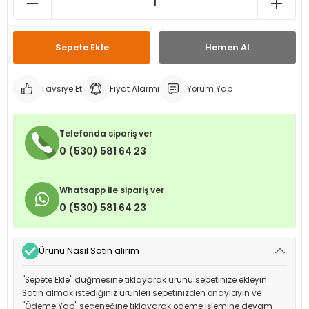
leri
ri
et İç Lastikleri
ment
Sepete Ekle
Hemen Al
Makineleri
astikleri
i
kleri
Tavsiye Et
Fiyat Alarmı
Yorum Yap
rleri
rı
Telefonda sipariş ver
0 (530) 581 64 23
Whatsapp ile sipariş ver
0 (530) 581 64 23
Ürünü Nasıl Satın alırım
"Sepete Ekle" düğmesine tıklayarak ürünü sepetinize ekleyin.
Satın almak istediğiniz ürünleri sepetinizden onaylayın ve
"Ödeme Yap" seçeneğine tıklayarak ödeme işlemine devam