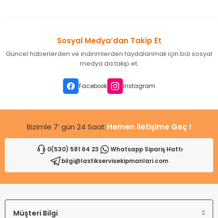
konularda yetersiz gördüğünüz noktaları öneri formunu
kullanarak tarafımıza iletebilirsiniz.
Görüş ve önerileriniz için teşekkür ederiz.
Sosyal Medya’dan Takip Et
Ürün resmi kalitesiz, bozuk veya görüntülenemiyor.
Güncel haberlerden ve indirimlerden faydalanmak için bizi sosyal
Ürün açıklamasında eksik bilgiler bulunuyor.
medya da takip et.
Ürün bilgilerinde hatalar bulunuyor.
Ürün fiyatı diğer sitelerden daha pahalı.
Facebook
Instagram
Bu ürüne benzer farklı alternatifler olmalı.
Bizimle 7’ gün 24 Saat
Hemen İletişime Geç !
0(530) 581 64 23
Whatsapp Sipariş Hattı
bilgi@lastikservisekipmanlari.com
Gönder
Müşteri Bilgi