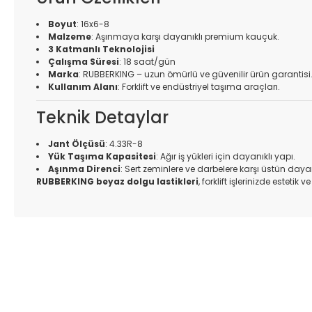
Boyut
: 16x6-8
Malzeme
: Aşınmaya karşı dayanıklı premium kauçuk.
3 Katmanlı Teknolojisi
Çalışma Süresi
: 18 saat/gün
Marka
: RUBBERKING – uzun ömürlü ve güvenilir ürün garantisi
Kullanım Alanı
: Forklift ve endüstriyel taşıma araçları.
Teknik Detaylar
Jant Ölçüsü
: 4.33R-8
Yük Taşıma Kapasitesi
: Ağır iş yükleri için dayanıklı yapı.
Aşınma Direnci
: Sert zeminlere ve darbelere karşı üstün dayanı
RUBBERKING beyaz dolgu lastikleri
, forklift işlerinizde estetik
Bu ürünün fiyat bilgisi, resim, ürün açıklamalarında ve diğer k
Görüş ve önerileriniz için teşekkür ederiz.
Ürün resmi kalitesiz, bozuk veya görüntülenemiyor.