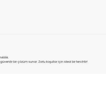
.
klılık.
 ve güvenilir bir çözüm sunar. Zorlu koşullar için ideal bir tercihtir!
onularda yetersiz gördüğünüz noktaları öneri formunu kullanarak tarafım
Bu ürüne ilk yorumu siz yapın!
Yorum Yaz