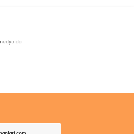
 medya da
pmanlari.com