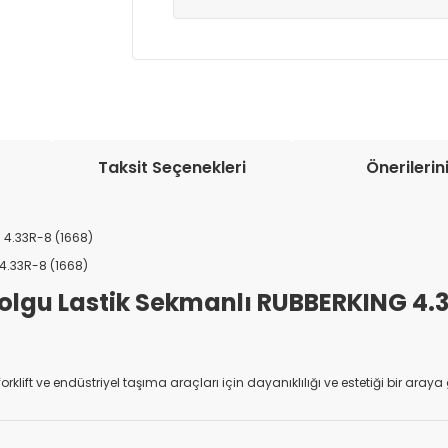
Müşteri memnuniyetini en üst düze
seçenekleri ile ürünleriniz kısa bir sü
Taksit Seçenekleri
Önerilerin
g 4.33R-8 (1668)
4.33R-8 (1668)
Dolgu Lastik Sekmanlı RUBBERKING 4.
 forklift ve endüstriyel taşıma araçları için dayanıklılığı ve estetiği bir aray