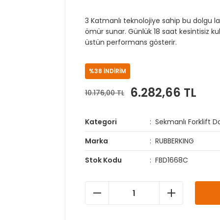
3 Katmanlı teknolojiye sahip bu dolgu la
ömür sunar. Günlük 18 saat kesintisiz kul
üstün performans gösterir.
%38 İNDİRİM
6.282,66 TL
10.176,00 TL
Kategori
Sekmanlı Forklift Do
Marka
RUBBERKING
Stok Kodu
FBD1668C