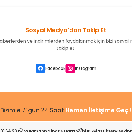
Sosyal Medya’dan Takip Et
aberlerden ve indirimlerden faydalanmak için bizi sosyal
takip et.
Gönder
Facebook
Instagram
Bizimle 7’ gün 24 Saat
Hemen İletişime Geç !
81 64 23
Whatsapp Sipariş Hattı
bilgi@lastikserviseki