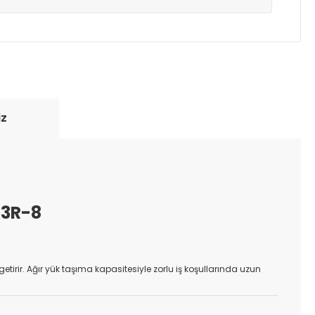
yde tutmak için anlaşmalı olduğumuz kargo
re içinde adresinize teslim edilir.
iz
33R-8
a getirir. Ağır yük taşıma kapasitesiyle zorlu iş koşullarında uzun