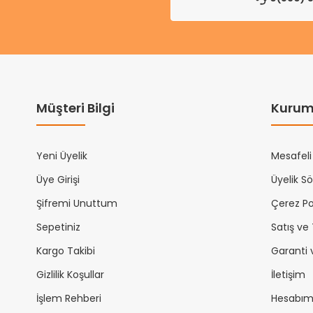
Müşteri Bilgi
Kurum
Yeni Üyelik
Mesafeli
Üye Girişi
Üyelik S
Şifremi Unuttum
Çerez Pol
Sepetiniz
Satış ve
Kargo Takibi
Garanti 
Gizlilik Koşullar
İletişim
İşlem Rehberi
Hesabı