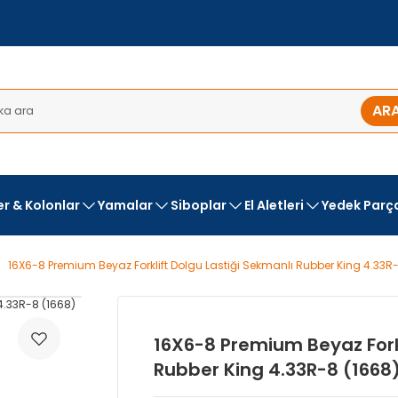
AR
ler & Kolonlar
Yamalar
Siboplar
El Aletleri
Yedek Parç
16X6-8 Premium Beyaz Forklift Dolgu Lastiği Sekmanlı Rubber King 4.33R
16X6-8 Premium Beyaz Forkl
Rubber King 4.33R-8 (1668