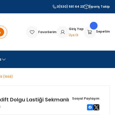
0(530) 581 64 23
Sipariş Takip
Giriş Yap
A
Sepetim
Favorilerim
Üye Ol
a
-8 (1668)
ift Dolgu Lastiği Sekmanlı
Sosyal Paylaşım
)