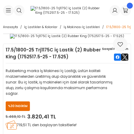
Geri Dön
Geri Dön
Geri Dön
Geri Dön
Geri Dön
Geri Dön
Geri Dön
is Makineleri
Lastikleri
 & Kolonlar
ça
Anasayfa
İç Lastikler & Kolonlar
İş Makinası İç Lastikleri
17.5/1800-25 Trj11
Takma Makineleri
stikleri
astikleri
r
ı
Takma Makinesi Yedek Parçaları
17.5/1800-25 Trj1175C İç Lastik (2) Rubber
Sosyal Paylaşım
Makineleri
iği
s İç Lastikleri
Siboplar
Makinesi Yedek Parçaları
King (1752517.5-25 - 17.525)
eleri
tikleri
kleri
alar
ar
 Hortumları
Rubberking marka İş Makinesi İç Lastiği, üstün kaliteli
malzemelerden üretilmiş olup dayanıklılık ve güvenilirlik
ri
astikleri
r
ı & Sibop İlaveleri
a Tüpü
sunar. Bu iç lastik, iş makineleri için özel olarak tasarlanmış
olup, zorlu çalışma koşullarında maksimum performans
sağlar.
arı
ft Dolgu Lastikleri
Lastikleri
ları
ları
i & Spreyler
%30 İNDİRİM
eleri
ift Dolgu Lastikleri
ri
 Sibop Kapağı
arı
3.820,41 TL
5.469,10 TL
719,51 TL den başlayan taksitlerle!
Makineleri
ri
kleri
Yamalar
r