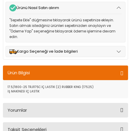
Ürünü Nasıl Satın alırım
"Sepete Ekle" düğmesine tıklayarak ürünü sepetinize ekleyin.
Satın almak istediğiniz ürünleri sepetinizden onaylayın ve
"Ödeme Yap" seçeneğine tıklayarak ödeme işlemine devam
edin.
Kargo Seçeneği ve İade bilgileri
Müşteri memnuniyetini en üst düzeyde tutmak için anlaşmalı
olduğumuz kargo seçenekleri ile ürünleriniz kısa bir süre içinde
Ürün Bilgisi
adresinize teslim edilir.
17.5/1800-25 TRJ1175C İÇ LASTİK (2) RUBBER KING (17525)
İŞ MAKİNESİ İÇ LASTİK
Yorumlar
Taksit Seçenekleri