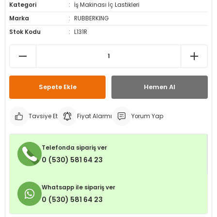
Kategori
İş Makinası İç Lastikleri
leri
ri
et İç Lastikleri
ment
Marka
RUBBERKING
Stok Kodu
L131R
Makineleri
astikleri
i
kleri
rleri
rı
Sepete Ekle
Hemen Al
Tavsiye Et
Fiyat Alarmı
Yorum Yap
Telefonda sipariş ver
0 (530) 581 64 23
Whatsapp ile sipariş ver
0 (530) 581 64 23