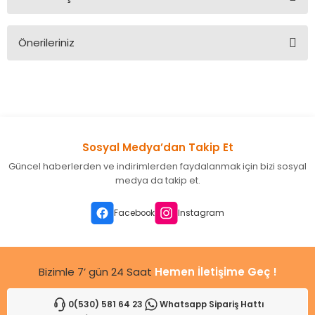
Bu ürüne ilk yorumu siz yapın!
Önerileriniz
Yorum Yaz
Bu ürünün fiyat bilgisi, resim, ürün açıklamalarında ve diğer
konularda yetersiz gördüğünüz noktaları öneri formunu
kullanarak tarafımıza iletebilirsiniz.
Görüş ve önerileriniz için teşekkür ederiz.
Sosyal Medya’dan Takip Et
Ürün resmi kalitesiz, bozuk veya görüntülenemiyor.
Güncel haberlerden ve indirimlerden faydalanmak için bizi sosyal
Ürün açıklamasında eksik bilgiler bulunuyor.
medya da takip et.
Ürün bilgilerinde hatalar bulunuyor.
Ürün fiyatı diğer sitelerden daha pahalı.
Facebook
Instagram
Bu ürüne benzer farklı alternatifler olmalı.
Bizimle 7’ gün 24 Saat
Hemen İletişime Geç !
0(530) 581 64 23
Whatsapp Sipariş Hattı