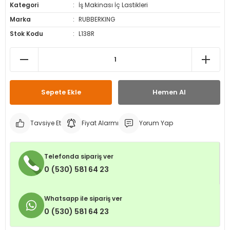
Kategori
İş Makinası İç Lastikleri
leri
ri
et İç Lastikleri
ment
Marka
RUBBERKING
Stok Kodu
L138R
Makineleri
astikleri
i
kleri
rleri
rı
Sepete Ekle
Hemen Al
Tavsiye Et
Fiyat Alarmı
Yorum Yap
Telefonda sipariş ver
0 (530) 581 64 23
Whatsapp ile sipariş ver
0 (530) 581 64 23