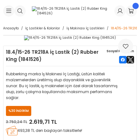
Geri Dön
Geri Dön
Geri Dön
Geri Dön
Geri Dön
Geri Dön
Geri Dön
is Makineleri
Lastikleri
 & Kolonlar
ça
Anasayfa
İç Lastikler & Kolonlar
İş Makinası İç Lastikleri
18.4/15-26 TR218A
Takma Makineleri
stikleri
astikleri
r
ı
Takma Makinesi Yedek Parçaları
18.4/15-26 TR218A İç Lastik (2) Rubber
Sosyal Paylaşım
Makineleri
iği
s İç Lastikleri
Siboplar
Makinesi Yedek Parçaları
King (1841526)
eleri
tikleri
kleri
alar
ar
 Hortumları
Rubberking marka İş Makinesi İç Lastiği, üstün kaliteli
malzemelerden üretilmiş olup dayanıklılık ve güvenilirlik
ri
astikleri
r
ı & Sibop İlaveleri
a Tüpü
sunar. Bu iç lastik, iş makineleri için özel olarak tasarlanmış
olup, zorlu çalışma koşullarında maksimum performans
sağlar.
arı
ft Dolgu Lastikleri
Lastikleri
ları
ları
i & Spreyler
%30 İNDİRİM
eleri
ift Dolgu Lastikleri
ri
 Sibop Kapağı
arı
2.619,71 TL
3.750,24 TL
493,38 TL den başlayan taksitlerle!
Makineleri
ri
kleri
Yamalar
r