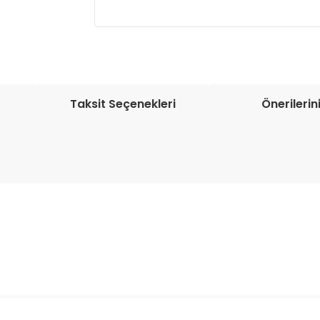
Müşteri memnuniyetini en üst düze
seçenekleri ile ürünleriniz kısa bir sü
Taksit Seçenekleri
Önerilerin
onularda yetersiz gördüğünüz noktaları öneri formunu kullanarak tarafım
Bu ürüne ilk yorumu siz yapın!
Yorum Yaz