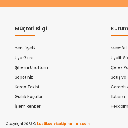
Müşteri Bilgi
Kurum
Yeni Üyelik
Mesafeli
Üye Girişi
Üyelik S
Şifremi Unuttum
Çerez Pol
Sepetiniz
Satış ve
Kargo Takibi
Garanti 
Gizlilik Koşullar
İletişim
İşlem Rehberi
Hesabı
Copyright 2023 ©
Lastikservisekipmanları.com