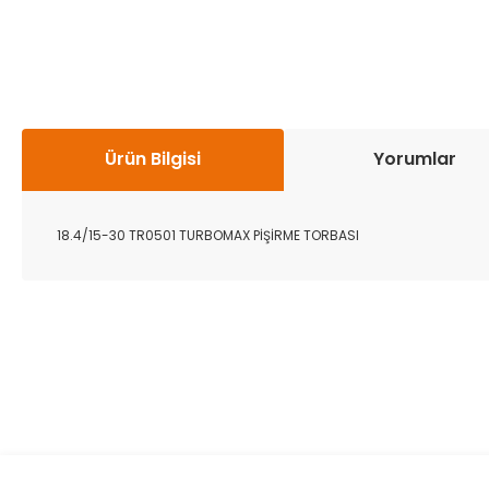
Ürün Bilgisi
Yorumlar
18.4/15-30 TR0501 TURBOMAX PİŞİRME TORBASI
Bu ürünün fiyat bilgisi, resim, ürün açıklamalarında ve diğer k
Görüş ve önerileriniz için teşekkür ederiz.
Ürün resmi kalitesiz, bozuk veya görüntülenemiyor.
Ürün açıklamasında eksik bilgiler bulunuyor.
Ürün bilgilerinde hatalar bulunuyor.