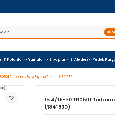
AR
ler & Kolonlar
Yamalar
Siboplar
El Aletleri
Yedek Parç
TR0501 Turbomax Extra Pişirme Torbası (1841530)
18.4/15-30 TR0501 Turboma
(1841530)