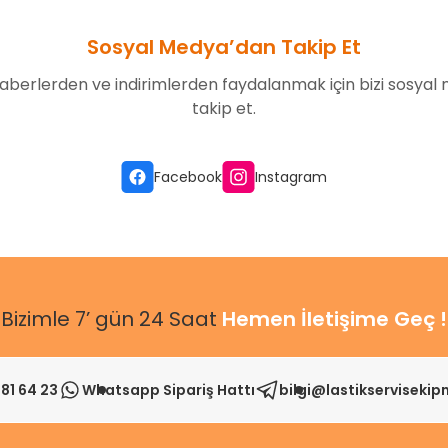
Sosyal Medya’dan Takip Et
aberlerden ve indirimlerden faydalanmak için bizi sosyal
takip et.
Gönder
Facebook
Instagram
Bizimle 7’ gün 24 Saat
Hemen İletişime Geç !
81 64 23
Whatsapp Sipariş Hattı
bilgi@lastikserviseki