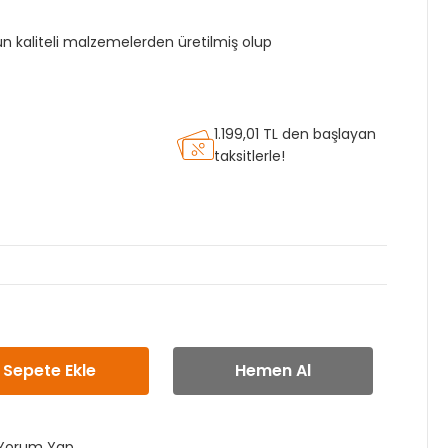
n kaliteli malzemelerden üretilmiş olup
1.199,01 TL den başlayan
taksitlerle!
Sepete Ekle
Hemen Al
Yorum Yap