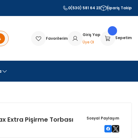
0(530) 581 64 23
Sipariş Takip
Giriş Yap
A
Sepetim
Favorilerim
Üye Ol
a
x Extra Pişirme Torbası
Sosyal Paylaşım