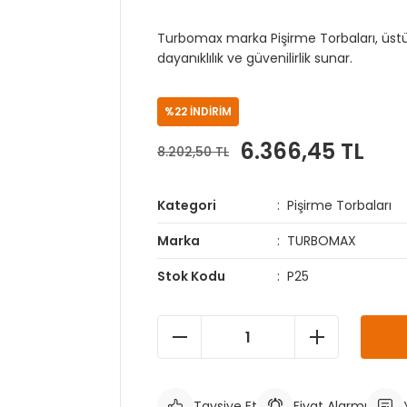
Turbomax marka Pişirme Torbaları, üstü
dayanıklılık ve güvenilirlik sunar.
%22 İNDİRİM
6.366,45 TL
8.202,50 TL
Kategori
Pişirme Torbaları
Marka
TURBOMAX
Stok Kodu
P25
Tavsiye Et
Fiyat Alarmı