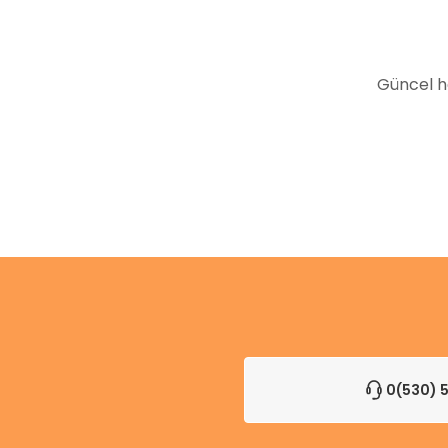
Ürün fiyatı diğer sitelerden daha pahalı.
Bu ürüne benzer farklı alternatifler olmalı.
Güncel h
0(530) 5